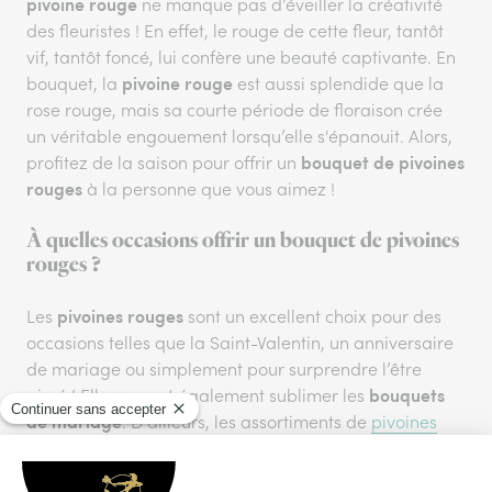
pivoine rouge
ne manque pas d’éveiller la créativité
des fleuristes ! En effet, le rouge de cette fleur, tantôt
vif, tantôt foncé, lui confère une beauté captivante. En
pivoine rouge
bouquet, la
est aussi splendide que la
rose rouge, mais sa courte période de floraison crée
un véritable engouement lorsqu’elle s'épanouit. Alors,
bouquet de pivoines
profitez de la saison pour offrir un
rouges
à la personne que vous aimez !
À quelles occasions offrir un bouquet de pivoines
rouges ?
pivoines rouges
Les
sont un excellent choix pour des
occasions telles que la Saint-Valentin, un anniversaire
de mariage ou simplement pour surprendre l’être
bouquets
aimé ! Elles savent également sublimer les
de mariage
. D’ailleurs, les assortiments de
pivoines
pivoines rouges
roses
et de
apportent de la vitalité et
de la passion aux événements romantiques.