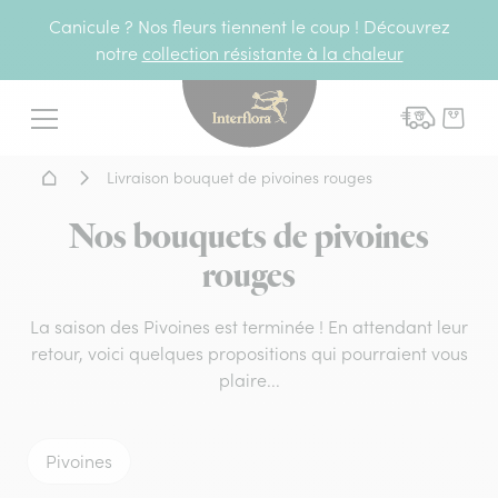
Canicule ? Nos fleurs tiennent le coup ! Découvrez
notre
collection résistante à la chaleur
Interflora - livraison fleurs
Menu
Accueil - Livraison fleurs
Livraison bouquet de pivoines rouges
Nos bouquets de pivoines
rouges
La saison des Pivoines est terminée ! En attendant leur
retour, voici quelques propositions qui pourraient vous
plaire...
Pivoines