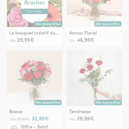
Dès aujourd'hui
Dès aujourd'hui
Livraison dès aujourd'hui (pour toute commande passée avan
Livraison dès aujour
Le bouquet créatif du fleuriste multicolore
Amour Floral
29,95€
46,95€
dès
dès
Dès aujourd'hui
Dès aujourd'hui
Livraison dès aujourd'hui (pour toute commande passée avan
Livraison dès aujour
Bisous
Tendresse
32,95€
29,95€
dès
37,95€
dès
Offre - Saint