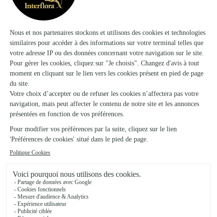
La
pivoine
qui est utilisée pour confectionner les
pivoines
bouquets fait partie de la famille des
herbacées
ou
paeonia lactiflora
. Cette plante vivace
aux fleurs généreuses illumine le jardin dès le retour
du printemps.
En effet, la période de floraison de la
paeonia
lactiflora
a lieu entre le mois de mai et de juin. Et à
pivoine rouge
mesure que la
gagne en maturité, la
floraison se fait de plus en plus impressionnante. Les
fleurs sont, chaque année, plus nombreuses lorsque
ces grosses boules rouges aux multiples pétales
profitent de la saison du printemps pour s’épanouir.
pivoine
Sous forme de bouquet, la
est une fleur pleine
de prestance et de charme. Ses fleurs peuvent
atteindre 10 à 15 cm de diamètre. Et les nombreux
pétales qui composent les fleurs semblent créer une