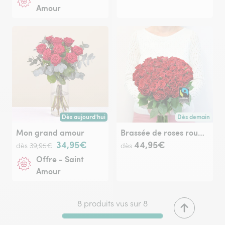
Amour
Dès aujourd'hui
Dès demain
Livraison dès aujourd'hui (pour toute commande passée avan
Livraison dès de
Mon grand amour
Brassée de roses rouges Max Havelaar
34,95€
44,95€
dès
39,95€
dès
Offre - Saint
Amour
8 produits vus sur 8