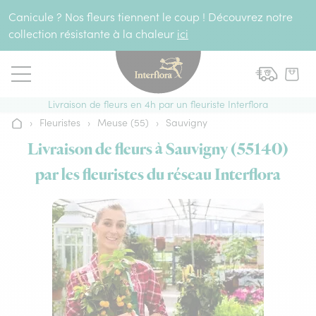
Aller au contenu
Canicule ? Nos fleurs tiennent le coup ! Découvrez notre
collection résistante à la chaleur
ici
Livraison de fleurs en 4h par un fleuriste Interflora
›
Fleuristes
›
Meuse (55)
›
Sauvigny
Accueil
Livraison de fleurs à Sauvigny (55140)
par les fleuristes du réseau Interflora