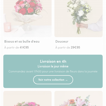
Bisous et sa bulle d'eau
Douceur
41€95
29€95
À partir de
À partir de
Livraison en 4h
Livraison le jour même
Commandez avant 17h00 pour une livraison de fleurs dans la journée
Voir notre collection →