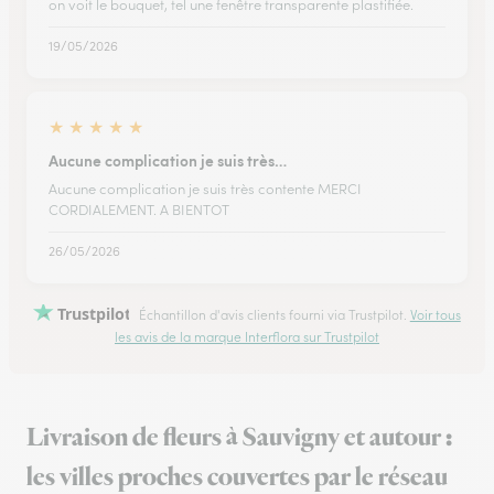
on voit le bouquet, tel une fenêtre transparente plastifiée.
19/05/2026
★
★
★
★
★
Aucune complication je suis très…
Aucune complication je suis très contente MERCI
CORDIALEMENT. A BIENTOT
26/05/2026
Trustpilot
Échantillon d'avis clients fourni via Trustpilot.
Voir tous
les avis de la marque Interflora sur Trustpilot
Livraison de fleurs à Sauvigny et autour :
les villes proches couvertes par le réseau