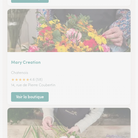
Mary Creation
Chatenois
★
★
★
★
★
4.6 (58)
14, rue de Pierre Coubertin
Voir la boutique