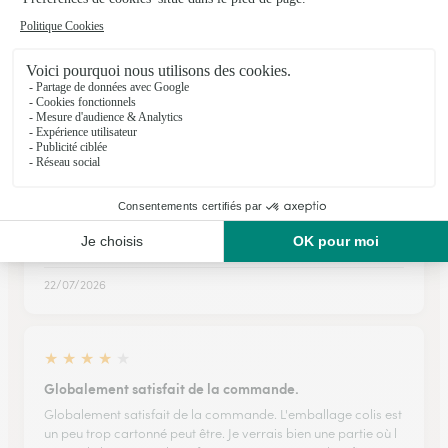
Interflora
Lorsque vous êtes loin de votre maman et que c'est son jour
de fête, Interflora livre votée amour à distance et avec des
fleurs 🌹🌺🌻🌼🌷🪻
12/05/2026
★
★
★
★
★
Un vrai bonheur
Un vrai bonheur
22/07/2026
★
★
★
★
★
Globalement satisfait de la commande.
Globalement satisfait de la commande. L'emballage colis est
un peu trop cartonné peut être. Je verrais bien une partie où l