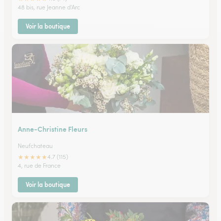
48 bis, rue Jeanne d'Arc
Voir la boutique
Anne-Christine Fleurs
Neufchateau
★
★
★
★
★
4.7 (115)
4, rue de France
Voir la boutique