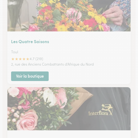
Les Quatre Saisons
Toul
★
★
★
★
★
4.7 (219)
2, rue des Anciens Combattants d'Afrique du Nord
Voir la boutique