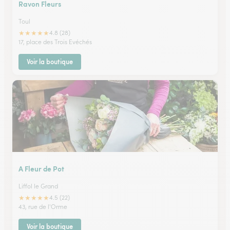
Ravon Fleurs
Toul
★
★
★
★
★
4.8 (28)
17, place des Trois Evéchés
Voir la boutique
A Fleur de Pot
Liffol le Grand
★
★
★
★
★
4.5 (22)
43, rue de l'Orme
Voir la boutique