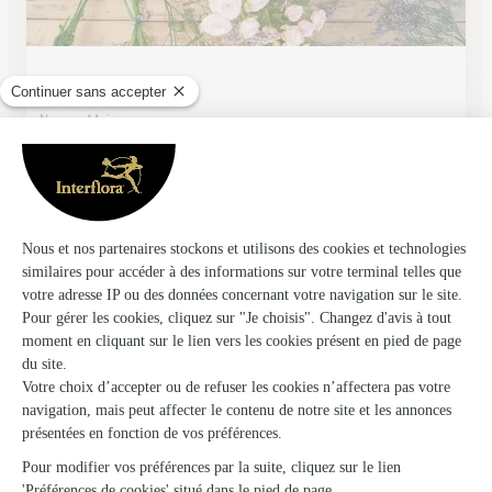
Art Floral, Guidon
Neuves Maisons
★
★
★
★
★
4.4 (17)
9, rue Roger-Salengro
Voir la boutique
Ils ont fait livrer des fleurs ou une plante à
Sauvigny
★
★
★
★
★
Dites votre amour à distance avec des fleurs et avec