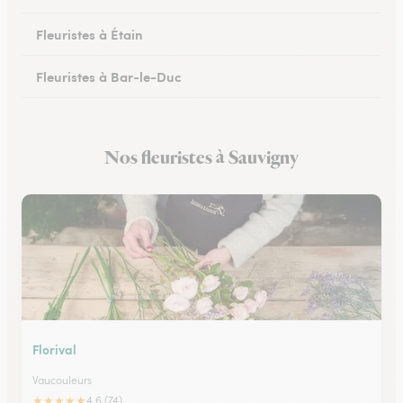
Fleuristes à Étain
Fleuristes à Bar-le-Duc
Fleuristes à Revigny-sur-Ornain
Nos fleuristes à Sauvigny
Fleuristes à Clermont-en-Argonne
Florival
Vaucouleurs
★
★
★
★
★
4.6 (74)