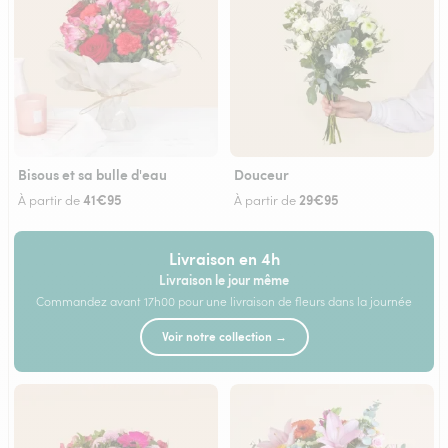
Bisous et sa bulle d'eau
Douceur
41€95
29€95
À partir de
À partir de
Livraison en 4h
Livraison le jour même
Commandez avant 17h00 pour une livraison de fleurs dans la journée
Voir notre collection →