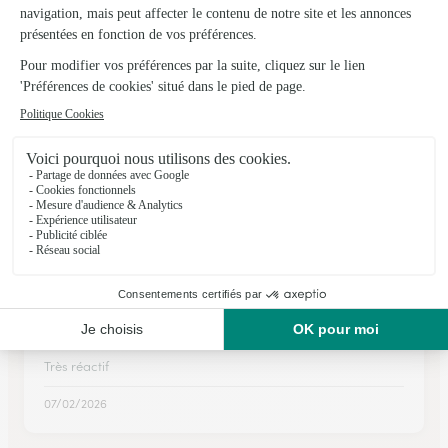
manquait le sachet de conservation à dissoudre dans l'eau.
05/05/2026
★
★
★
★
★
Je ne me base que sur la réception et…
Je ne me base que sur la réception et accusé réception de
cette commande. J'apprécierai plus tard la livraison.
25/04/2026
★
★
★
★
★
Très réactif
Très réactif
07/02/2026