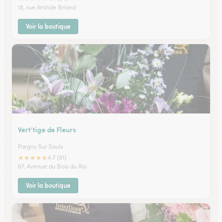
18, rue Aristide Briand
Voir la boutique
Vert’tige de Fleurs
Pargny Sur Saulx
★
★
★
★
★
4.7 (61)
67, Avenue du Bois du Roi
Voir la boutique