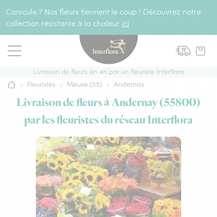
Aller au contenu
Canicule ? Nos fleurs tiennent le coup ! Découvrez notre
collection résistante à la chaleur
ici
Livraison de fleurs en 4h par un fleuriste Interflora
›
Fleuristes
›
Meuse (55)
›
Andernay
Accueil
Livraison de fleurs à Andernay (55800)
par les fleuristes du réseau Interflora