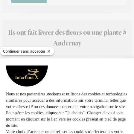
Ils ont fait livrer des fleurs ou une plante à
Andernay
★
★
★
★
★
facile et pratique
facile et pratique
30/01/2026
★
★
★
★
★
Delai et produit conforme à la…
Delai et produit conforme à la commande... Cependant il