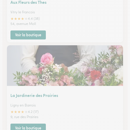
Aux Fleurs des Thes
Vitry le Francois
★
★
★
★
★
4.4 (38)
54, avenue Moll
Voir la boutique
La Jardinerie des Prairies
Ligny en Barrois
★
★
★
★
★
4.2 (17)
9, rue des Prairies
Voir la boutique