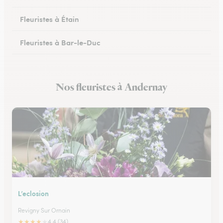
Fleuristes à Étain
Fleuristes à Bar-le-Duc
Fleuristes à Revigny-sur-Ornain
Nos fleuristes à Andernay
Fleuristes à Clermont-en-Argonne
L’eclosion
Revigny Sur Ornain
★
★
★
★
★
4.4 (34)