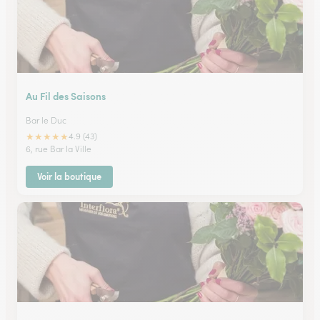
Au Fil des Saisons
Bar le Duc
★
★
★
★
★
4.9 (43)
6, rue Bar la Ville
Voir la boutique