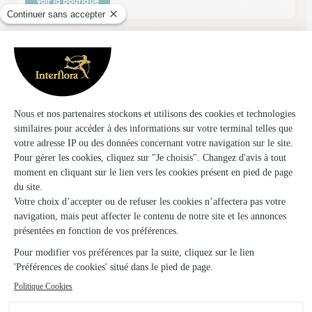
Voir la boutique
Ils ont fait livrer des fleurs ou une plante à
Romagne-sous-Montfaucon
★
★
★
★
★
Facile et rapide pour la commende et…
Facile et rapide pour la commende et l'envoi de bouquet ...a
suivre si le résultat d'un joli bouquet livré a bon port et à
l'horaire pour un deuil. Merci a vous
27/03/2026
★
★
★
★
★