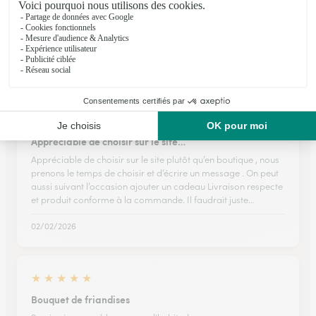
Toujours satisfait des livraisons et de…
Toujours satisfait des livraisons et de la qualité des fleurs
Merci
10/04/2026
★
★
★
★
★
Appréciable de choisir sur le site…
Appréciable de choisir sur le site plutôt qu’en boutique , nous
prenons le temps de choisir et d’écrire un message . On peut
aussi suivant l’occasion ajouter un cadeau Livraison respecte
et produit conforme à la commande. Il faudrait juste…
02/02/2026
★
★
★
★
★
Bouquet de friandises