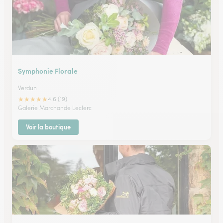
Symphonie Florale
Verdun
★
★
★
★
★
4.6 (19)
Galerie Marchande Leclerc
Voir la boutique