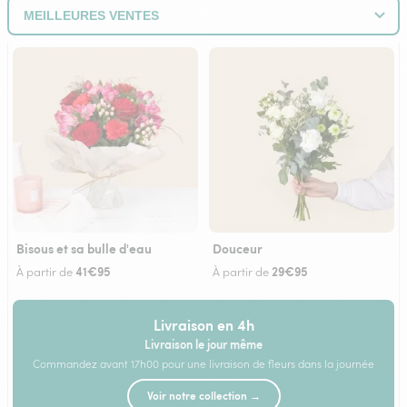
Bisous et sa bulle d'eau
Douceur
41€95
29€95
À partir de
À partir de
Livraison en 4h
Livraison le jour même
Commandez avant 17h00 pour une livraison de fleurs dans la journée
Voir notre collection →