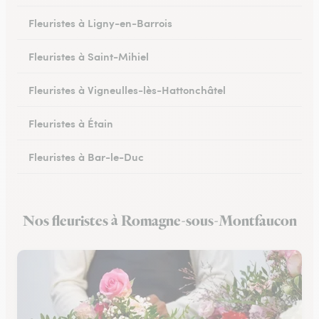
Fleuristes à Ligny-en-Barrois
Fleuristes à Saint-Mihiel
Fleuristes à Vigneulles-lès-Hattonchâtel
Fleuristes à Étain
Fleuristes à Bar-le-Duc
Fleuristes à Revigny-sur-Ornain
Nos fleuristes à Romagne-sous-Montfaucon
Fleuristes à Clermont-en-Argonne