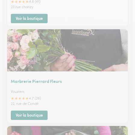
★
★
★
★
★
4.6 (41)
23 rue chanzy
Voir la boutique
Marbrerie Pierrard Fleurs
Vouziers
★
★
★
★
★
4.7 (26)
22, rue de Condé
Voir la boutique