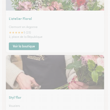
L’atelier Floral
Clermont en Argonne
★
★
★
★
★
5 (23)
2, place de la République
Voir la boutique
Styl’flor
Vouziers