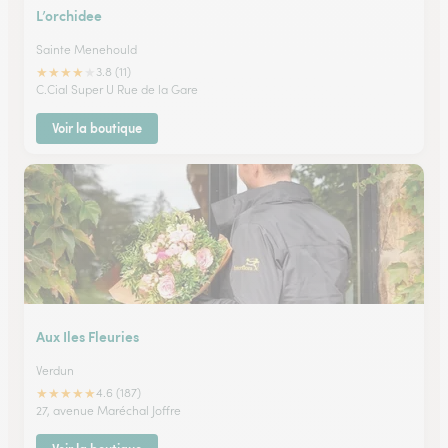
L’orchidee
Sainte Menehould
★
★
★
★
★
3.8 (11)
C.Cial Super U Rue de la Gare
Voir la boutique
Aux Iles Fleuries
Verdun
★
★
★
★
★
4.6 (187)
27, avenue Maréchal Joffre