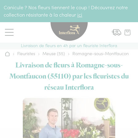
Aller au contenu
Canicule ? Nos fleurs tiennent le coup ! Découvrez notre
collection résistante à la chaleur
ici
Livraison de fleurs en 4h par un fleuriste Interflora
›
Fleuristes
›
Meuse (55)
›
Romagne-sous-Montfaucon
Accueil
Livraison de fleurs à Romagne-sous-
Montfaucon (55110) par les fleuristes du
réseau Interflora