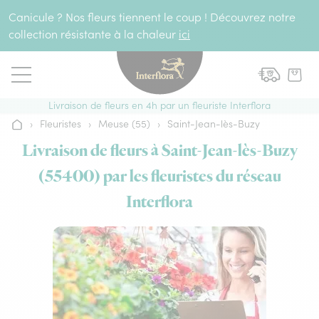
Aller au contenu
Canicule ? Nos fleurs tiennent le coup ! Découvrez notre
collection résistante à la chaleur
ici
Livraison de fleurs en 4h par un fleuriste Interflora
›
Fleuristes
›
Meuse (55)
›
Saint-Jean-lès-Buzy
Accueil
Livraison de fleurs à Saint-Jean-lès-Buzy
(55400) par les fleuristes du réseau
Interflora