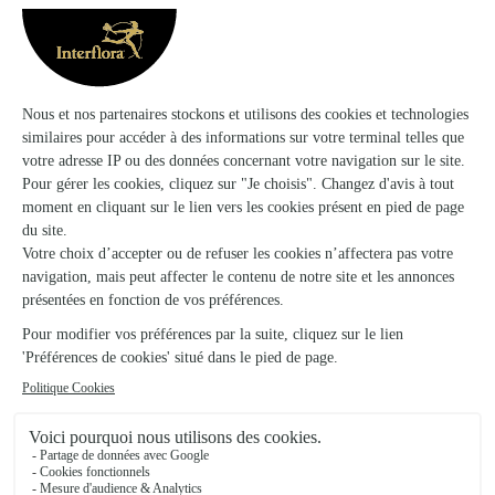
A Fleur de Pot
Moulins les Metz
★
★
★
★
★
4.4 (56)
30, rue de Verdun
Voir la boutique
Marie Rose
Hayange
★
★
★
★
★
4.5 (98)
53 Rue du Maréchal Foch