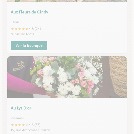
Aux Fleurs de Cindy
Etain
★
★
★
★
★
4.8 (24)
8, rue de Metz
Voir la boutique
Au Lys D’or
Piennes
★
★
★
★
★
4.3 (37)
15, rue Ambroise Croizat