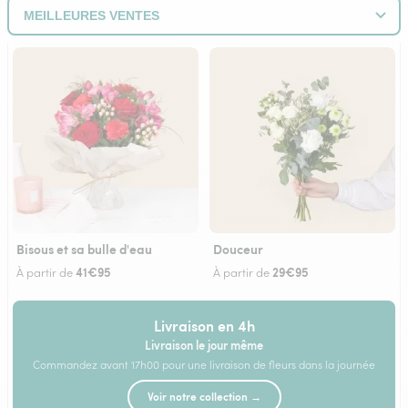
Bisous et sa bulle d'eau
Douceur
41€95
29€95
À partir de
À partir de
Livraison en 4h
Livraison le jour même
Commandez avant 17h00 pour une livraison de fleurs dans la journée
Voir notre collection →