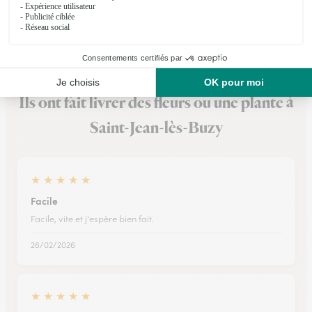
Voir la boutique
Ils ont fait livrer des fleurs ou une plante à
Saint-Jean-lès-Buzy
★
★
★
★
★
Facile
Facile, vite et j'espère bien fait.
26/02/2026
★
★
★
★
★