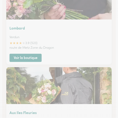
Lombard
Verdun
★
★
★
★
★
3.9 (523)
route de Metz Zone du Dragon
Voir la boutique
Aux Iles Fleuries