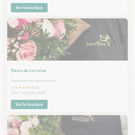
Voir la boutique
Fleurs de Lorraine
Vigneulles les Hattonchatel
★
★
★
★
★
4.6 (5)
Zone "Le Pochy Nord"
Voir la boutique