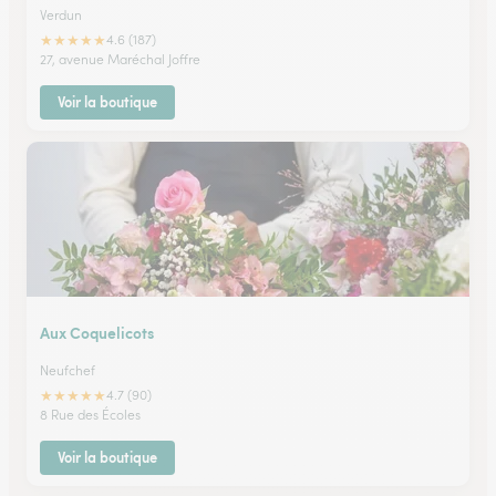
Verdun
★
★
★
★
★
4.6 (187)
27, avenue Maréchal Joffre
Voir la boutique
Aux Coquelicots
Neufchef
★
★
★
★
★
4.7 (90)
8 Rue des Écoles
Voir la boutique