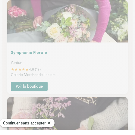
Symphonie Florale
Verdun
★
★
★
★
★
4.6 (19)
Galerie Marchande Leclerc
Voir la boutique