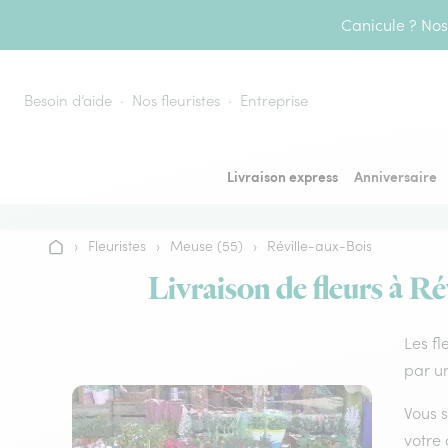
Aller au contenu
Canicule ? Nos 
Besoin d’aide
Nos fleuristes
Entreprise
Livraison express
Anniversaire
›
Fleuristes
›
Meuse (55)
›
Réville-aux-Bois
Accueil
Livraison de fleurs à Ré
Les fl
par un
Vous s
votre 