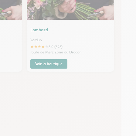
Lombard
Verdun
★
★
★
★
★
3.9 (523)
route de Metz Zone du Dragon
Voir la boutique