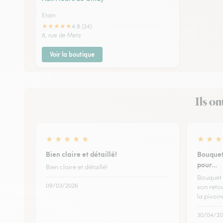
Etain
★
★
★
★
★
4.8 (24)
8, rue de Metz
Voir la boutique
Ils on
★
★
★
★
★
★
★
★
Bien claire et détaillé!
Bouquet
pour…
Bien claire et détaillé!
Bouquet 
09/03/2026
son retou
la pivoin
30/04/20