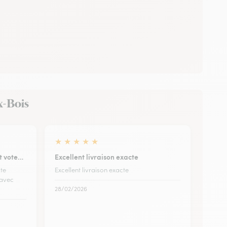
ux-Bois
★
★
★
★
★
et vote…
Excellent livraison exacte
ote
Excellent livraison exacte
 avec
28/02/2026