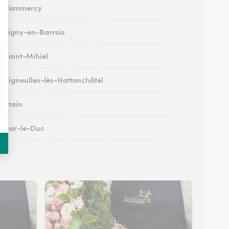
 à Commercy
 à Ligny-en-Barrois
à Saint-Mihiel
 à Vigneulles-lès-Hattonchâtel
à Étain
 à Bar-le-Duc
 à Revigny-sur-Ornain
 à Clermont-en-Argonne