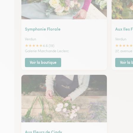
Symphonie Florale
Aux Iles 
Verdun
Verdun
★
★
★
★
★
★
★
★
★
★
4.6 (19)
Galerie Marchande Leclerc
27, avenue
Voir la boutique
Voir la
Aux Fleurs de Cindy