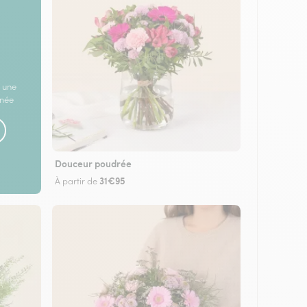
 une
rnée
Douceur poudrée
31€95
À partir de