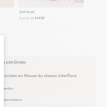
Tutti frutti
44€95
À partir de
ses environs
fleuristes en Meuse du réseau Interflora
 à Verdun
 à Vaucouleurs