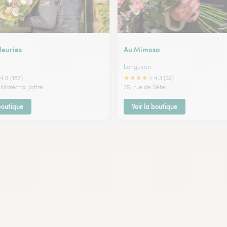
Fleuries
Au Mimosa
Longuyon
★
★
★
★
★
4.6 (187)
4.3 (32)
 Maréchal Joffre
25, rue de Sète
 boutique
Voir la boutique