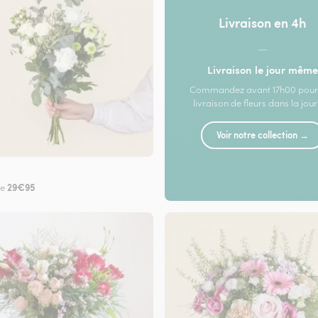
Livraison en 4h
—
Livraison le jour même
Commandez avant 17h00 pour
livraison de fleurs dans la jou
Voir notre collection →
29€95
de