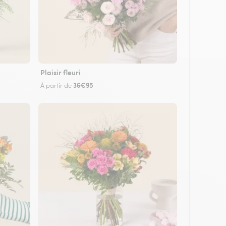
Plaisir fleuri
36€95
À partir de