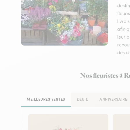
destin
fleuri
livrai
afin q
leur 
renouv
des co
Nos fleuristes à R
MEILLEURES VENTES
DEUIL
ANNIVERSAIRE