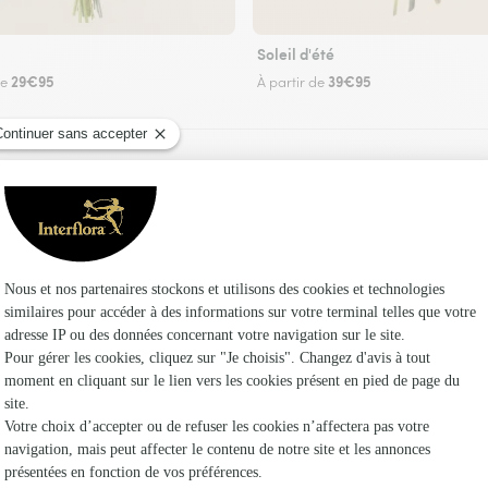
Soleil d'été
29€95
39€95
de
À partir de
Faire livrer des fleurs
fleuriste Interflora à Réville-aux-Bois et dans 
Les 
Fleuristes
Fleuristes