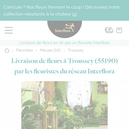
Aller au contenu
Canicule ? Nos fleurs tiennent le coup ! Découvrez notre
collection résistante à la chaleur
ici
Livraison de fleurs en 4h par un fleuriste Interflora
›
Fleuristes
›
Meuse (55)
›
Troussey
Accueil
Livraison de fleurs à Troussey (55190)
par les fleuristes du réseau Interflora