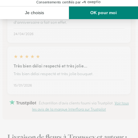
Plante magnifique
Plante magnifique, plus belle que sur la photo. Ce cadeau
d'anniversaire a fait son effet.
24/04/2026
★
★
★
★
★
Très bien délai respecté et très jolie…
Très bien délai respecté et très jolie bouquet.
15/01/2026
Trustpilot
Échantillon d'avis clients fourni via Trustpilot.
Voir tous
les avis de la marque Interflora sur Trustpilot
Livraison de fleurs à Troussey et autour :