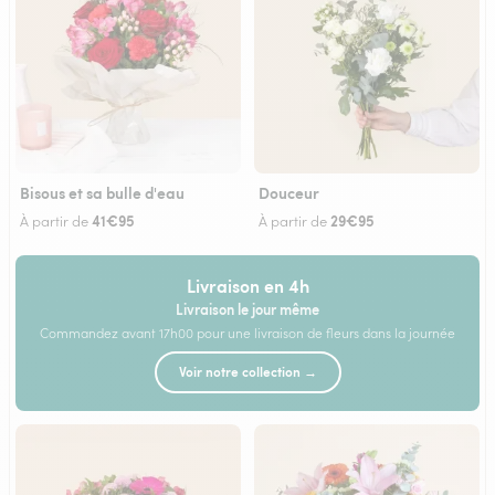
Bisous et sa bulle d'eau
Douceur
41€95
29€95
À partir de
À partir de
Livraison en 4h
Livraison le jour même
Commandez avant 17h00 pour une livraison de fleurs dans la journée
Voir notre collection →