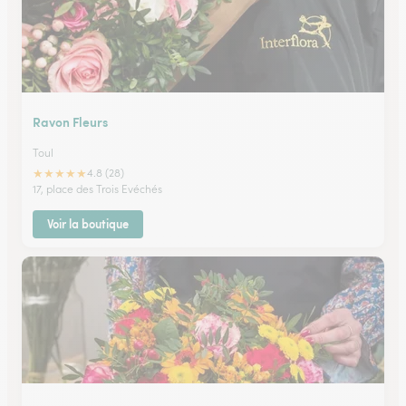
Ravon Fleurs
Toul
★
★
★
★
★
4.8 (28)
17, place des Trois Evéchés
Voir la boutique