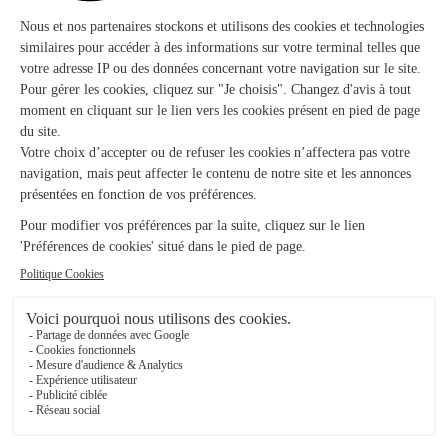
Troussey
★
★
★
★
★
Grand choix de bouquets
Grand choix de bouquets
15/05/2026
★
★
★
★
★
Madame était très contente de son…
Madame était très contente de son bouquet et du coffret
rituals
27/12/2025
★
★
★
★
★