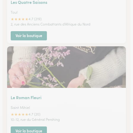
Les Quatre Saisons
Toul
★
★
★
★
★
4.7 (219)
2, rue des Anciens Combattants d'Afrique du Nord
Voir la boutique
Le Roman Fleuri
Saint Mihiel
★
★
★
★
★
4.7 (20)
10-12, rue du Général Pershing
Voir la boutique