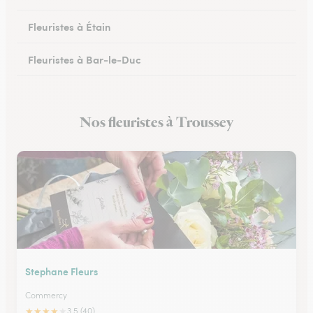
Fleuristes à Étain
Fleuristes à Bar-le-Duc
Fleuristes à Revigny-sur-Ornain
Nos fleuristes à Troussey
Fleuristes à Clermont-en-Argonne
Stephane Fleurs
Commercy
★
★
★
★
★
3.5 (40)