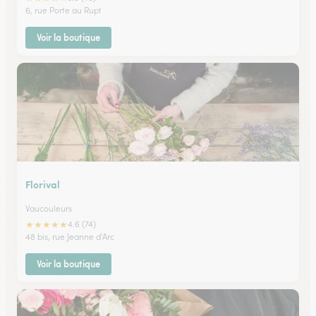
6, rue Porte au Rupt
Voir la boutique
Florival
Vaucouleurs
★
★
★
★
★
4.6 (74)
48 bis, rue Jeanne d'Arc
Voir la boutique