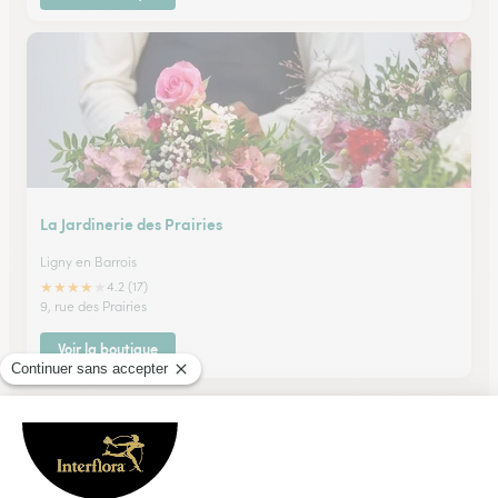
La Jardinerie des Prairies
Ligny en Barrois
★
★
★
★
★
4.2 (17)
9, rue des Prairies
Voir la boutique
Ils ont fait livrer des fleurs ou une plante à