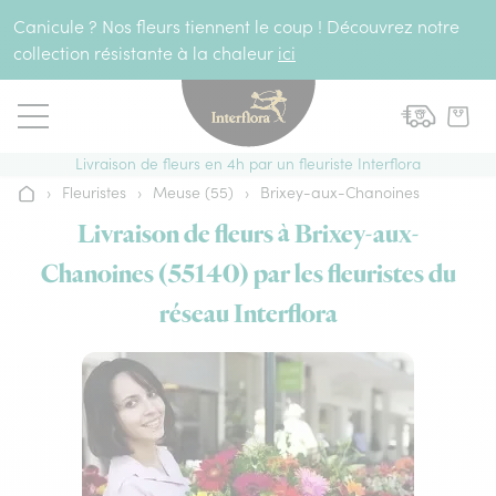
Aller au contenu
Canicule ? Nos fleurs tiennent le coup ! Découvrez notre
collection résistante à la chaleur
ici
Livraison de fleurs en 4h par un fleuriste Interflora
›
Fleuristes
›
Meuse (55)
›
Brixey-aux-Chanoines
Accueil
Livraison de fleurs à Brixey-aux-
Chanoines (55140) par les fleuristes du
réseau Interflora