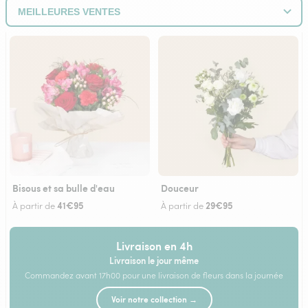
Bisous et sa bulle d'eau
Douceur
41€95
29€95
À partir de
À partir de
Livraison en 4h
Livraison le jour même
Commandez avant 17h00 pour une livraison de fleurs dans la journée
Voir notre collection →