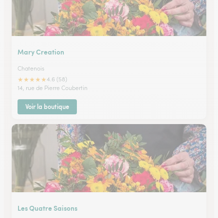
Mary Creation
Chatenois
★
★
★
★
★
4.6 (58)
14, rue de Pierre Coubertin
Voir la boutique
Les Quatre Saisons