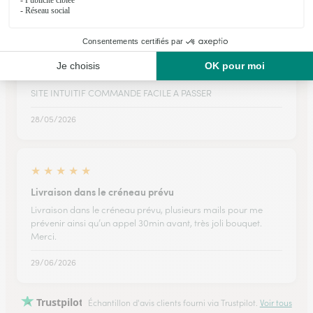
25/12/2025
★
★
★
★
★
SITE INTUITIF COMMANDE FACILE A PASSER
SITE INTUITIF COMMANDE FACILE A PASSER
28/05/2026
★
★
★
★
★
Livraison dans le créneau prévu
Livraison dans le créneau prévu, plusieurs mails pour me
prévenir ainsi qu’un appel 30min avant, très joli bouquet.
Merci.
29/06/2026
Trustpilot
Échantillon d'avis clients fourni via Trustpilot.
Voir tous