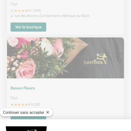
Toul
★
★
★
★
★
4.7 (219)
2, rue des Anciens Combattants d'Afrique du Nord
Voir la boutique
Ravon Fleurs
Toul
★
★
★
★
★
4.8 (28)
17, place des Trois Evéchés
Voir la boutique