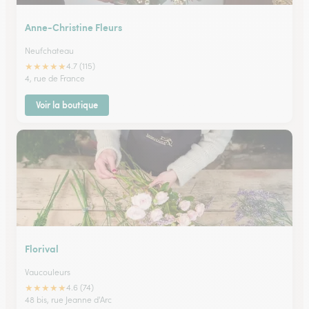
Anne-Christine Fleurs
Neufchateau
★
★
★
★
★
4.7 (115)
4, rue de France
Voir la boutique
Florival
Vaucouleurs
★
★
★
★
★
4.6 (74)
48 bis, rue Jeanne d'Arc