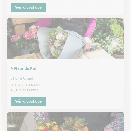
Voir la boutique
A Fleur de Pot
Liffol le Grand
★
★
★
★
★
4.5 (22)
43, rue de l'Orme
Voir la boutique