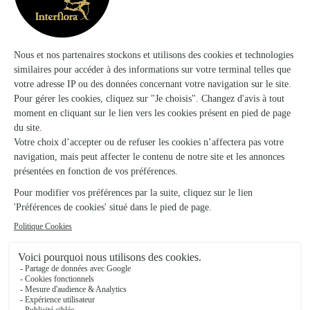
Ils ont fait livrer des fleurs ou une plante à
Brixey-aux-Chanoines
★
★
★
★
★
Tout est parfait merci beaucoup pour…
Tout est parfait merci beaucoup pour tout
08/12/2025
★
★
★
★
★
Avis positif
Avis positif