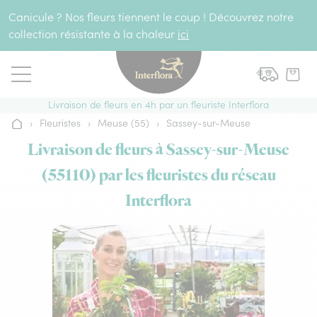
Aller au contenu
Canicule ? Nos fleurs tiennent le coup ! Découvrez notre
collection résistante à la chaleur
ici
Livraison de fleurs en 4h par un fleuriste Interflora
›
Fleuristes
›
Meuse (55)
›
Sassey-sur-Meuse
Accueil
Livraison de fleurs à Sassey-sur-Meuse
(55110) par les fleuristes du réseau
Interflora