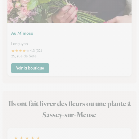
Au Mimosa
Longuyon
★
★
★
★
★
4.3 (32)
25, rue de Sète
Voir la boutique
Ils ont fait livrer des fleurs ou une plante à
Sassey-sur-Meuse
★
★
★
★
★