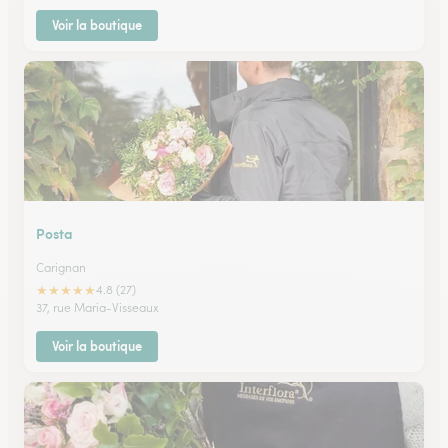
Voir la boutique
Posta
Carignan
★
★
★
★
★
4.8 (27)
37, rue Maria-Visseaux
Voir la boutique