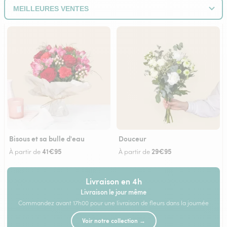
Bisous et sa bulle d'eau
Douceur
41€95
29€95
À partir de
À partir de
Livraison en 4h
Livraison le jour même
Commandez avant 17h00 pour une livraison de fleurs dans la journée
Voir notre collection →