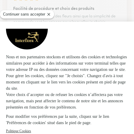
Facilité de procédure et choix des produits
La variété dans le choix des fleurs ainsi que la simplicité de
commande sont les raisons pour lesquelles je choisis
interflora
04/04/2026
★
★
★
★
★
Sans soucis
Delai respecté, beauté du bouquet.
05/03/2026
★
★
★
★
★
Simple
Simple, efficace et intuitif