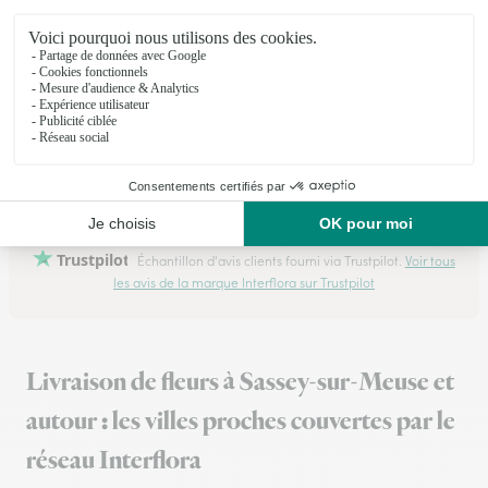
16/03/2026
★
★
★
★
★
RAS Simple et Rapide.
RAS Simple et Rapide.
20/06/2026
Trustpilot
Échantillon d'avis clients fourni via Trustpilot.
Voir tous
les avis de la marque Interflora sur Trustpilot
Livraison de fleurs à Sassey-sur-Meuse et
autour : les villes proches couvertes par le
réseau Interflora