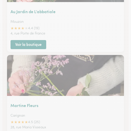
Au Jardin de L’abbatiale
Mouzon
★
★
★
★
★
4.4 (19)
4, rue Porte de France
Voir la boutique
Martine Fleurs
Carignan
★
★
★
★
★
4.5 (25)
28, rue Maria Visseaux