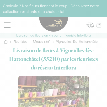
Aller au contenu
Canicule ? Nos fleurs tiennent le coup ! Découvrez notre
collection résistante à la chaleur
ici
Livraison de fleurs en 4h par un fleuriste Interflora
›
Fleuristes
›
Meuse (55)
›
Vigneulles-lès-Hattonchâtel
Accueil
Livraison de fleurs à Vigneulles-lès-
Hattonchâtel (55210) par les fleuristes
du réseau Interflora