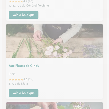
★
★
★
★
★
4.7 (20)
10-12, rue du Général Pershing
Voir la boutique
Aux Fleurs de Cindy
Etain
★
★
★
★
★
4.8 (24)
8, rue de Metz
Voir la boutique