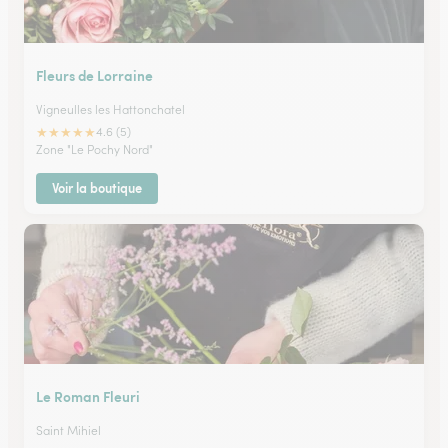
Fleurs de Lorraine
Vigneulles les Hattonchatel
★
★
★
★
★
4.6 (5)
Zone "Le Pochy Nord"
Voir la boutique
Le Roman Fleuri
Saint Mihiel