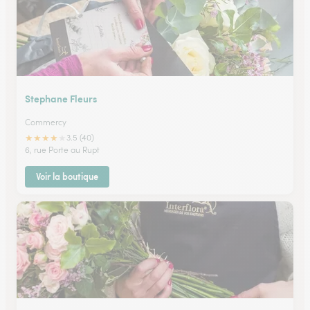
Stephane Fleurs
Commercy
★
★
★
★
★
3.5 (40)
6, rue Porte au Rupt
Voir la boutique