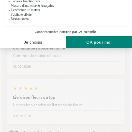
Facilité a trouver un bouquet 💐 pour divers occasions
05/05/2026
★
★
★
★
★
Commande rapide et facile
Commande rapide et facile
13/02/2026
★
★
★
★
★
Livraison fleurs au top
Un très bon service de livraison de fleurs
30/01/2026