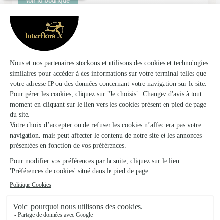
Voir la boutique
Ils ont fait livrer des fleurs ou une plante à
Vigneulles-lès-Hattonchâtel
★
★
★
★
★
Il m'a fallu insister pour avoir la…
Il m'a fallu insister pour avoir la bonne ville associée au code
postal
25/02/2026
★
★
★
★
★
Facilité a trouver un bouquet 💐 pour…