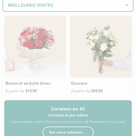
Bisous et sa bulle d'eau
Douceur
41€95
29€95
À partir de
À partir de
Livraison en 4h
Livraison le jour même
Commandez avant 17h00 pour une livraison de fleurs dans la journée
Voir notre collection →