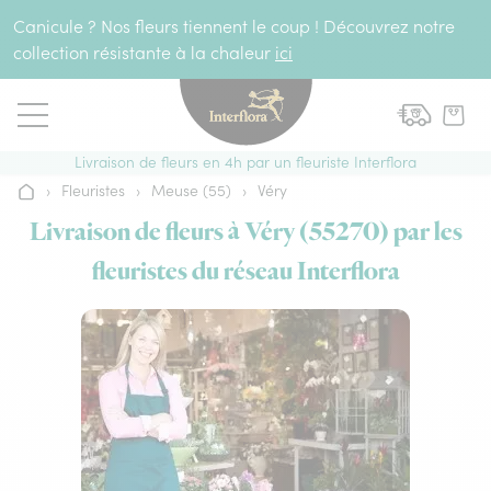
Aller au contenu
Canicule ? Nos fleurs tiennent le coup ! Découvrez notre
collection résistante à la chaleur
ici
Livraison de fleurs en 4h par un fleuriste Interflora
›
Fleuristes
›
Meuse (55)
›
Véry
Accueil
Livraison de fleurs à Véry (55270) par les
fleuristes du réseau Interflora