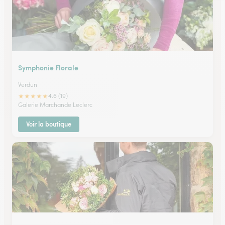
Symphonie Florale
Verdun
★
★
★
★
★
4.6 (19)
Galerie Marchande Leclerc
Voir la boutique