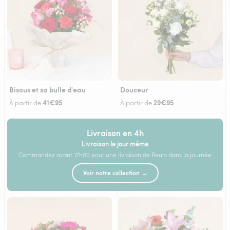
Bisous et sa bulle d'eau
Douceur
41€95
29€95
À partir de
À partir de
Livraison en 4h
Livraison le jour même
Commandez avant 17h00 pour une livraison de fleurs dans la journée
Voir notre collection →