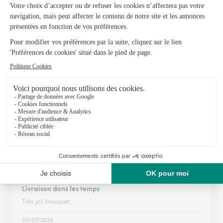
J'ai était très satisfaite du service,par contre je trouve que sur
internet au niveau des choix de fleurs yen a pas
beaucoup,puis j'aimerais bien une photo où quelque chose
pour voir le bouquet a la livraison
03/03/2026
★
★
★
★
★
Parfait !!
Parfait !!! Super pro, fleurs fraîches et timing au top 👍👍👍
22/06/2026
★
★
★
★
★
Livraison dans les temps
Très joli bouquet.
03/07/2026