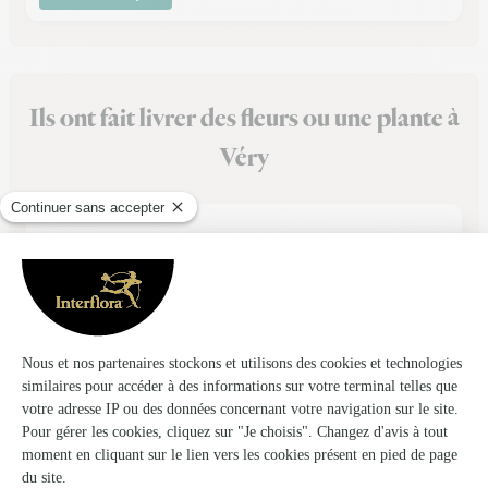
Ils ont fait livrer des fleurs ou une plante à
Véry
★
★
★
★
★
Belle composition de bouquet et les…
Belle composition de bouquet et les amendes au chocolat
sont très bonnes
05/01/2026
★
★
★
★
★
J'ai était très satisfaite du…