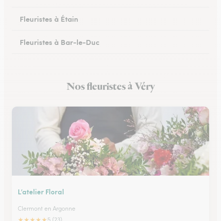
Fleuristes à Étain
Fleuristes à Bar-le-Duc
Fleuristes à Revigny-sur-Ornain
Nos fleuristes à Véry
Fleuristes à Clermont-en-Argonne
L’atelier Floral
Clermont en Argonne
★
★
★
★
★
5 (23)