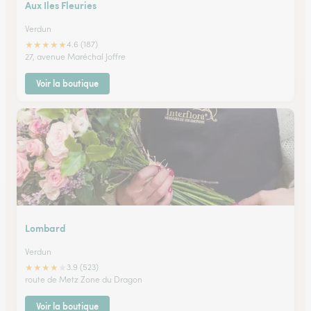
Aux Iles Fleuries
Verdun
★
★
★
★
★
4.6 (187)
27, avenue Maréchal Joffre
Voir la boutique
Lombard
Verdun
★
★
★
★
★
3.9 (523)
route de Metz Zone du Dragon
Voir la boutique