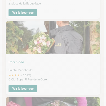
2, place de la République
Voir la boutique
L’orchidee
Sainte Menehould
★
★
★
★
★
3.8 (11)
C.Cial Super U Rue de la Gare
Voir la boutique