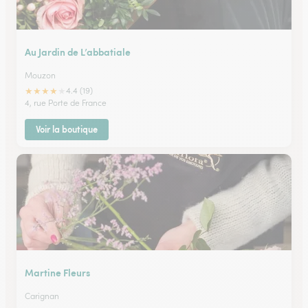
Au Jardin de L’abbatiale
Mouzon
★
★
★
★
★
4.4 (19)
4, rue Porte de France
Voir la boutique
Martine Fleurs
Carignan