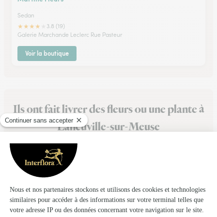
Sedan
★
★
★
★
★
3.8 (19)
Galerie Marchande Leclerc Rue Pasteur
Voir la boutique
Ils ont fait livrer des fleurs ou une plante à
Laneuville-sur-Meuse
★
★
★
★
★
UTILISATION FACILE ET BEAUCOUP DE…
UTILISATION FACILE ET BEAUCOUP DE MODELES
18/04/2026