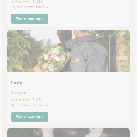
★
★
★
★
★
4.5 (25)
28, rue Maria Visseaux
Voir la boutique
Posta
Carignan
★
★
★
★
★
4.8 (27)
37, rue Maria-Visseaux
Voir la boutique