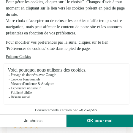
★
★
★
★
★
Bouquet très apprécié
Un bouquet magnifique toujours apprécié par ceux qui le
reçoivent. Juste le créneau qui n à pas été respecté une fois.
19/03/2026
★
★
★
★
★
Grand Choix
Grand Choix , facilité de commande et de paiement...
j'attends de voir le bouquet réel avec confiance
17/01/2026
★
★
★
★
★