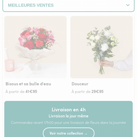
Bisous et sa bulle d'eau
Douceur
41€95
29€95
À partir de
À partir de
Livraison en 4h
Livraison le jour même
Commandez avant 17h00 pour une livraison de fleurs dans la journée
Voir notre collection →