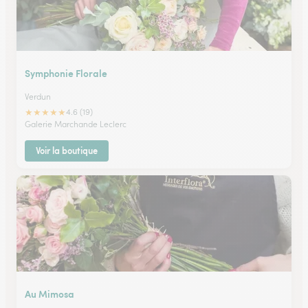
Symphonie Florale
Verdun
★
★
★
★
★
4.6 (19)
Galerie Marchande Leclerc
Voir la boutique
Au Mimosa