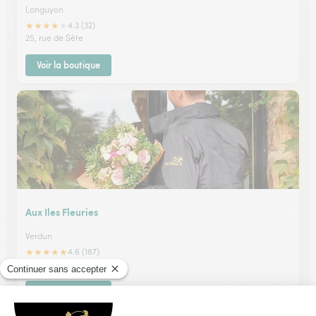
Longuyon
★
★
★
★
★
4.3 (32)
25, rue de Sète
Voir la boutique
Aux Iles Fleuries
Verdun
★
★
★
★
★
4.6 (187)
27, avenue Maréchal Joffre
Voir la boutique