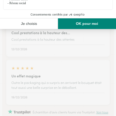
20/02/2026
★
★
★
★
★
Cool.prestations à la hauteur des…
Cool.prestations à la hauteur des attentes
12/02/2026
★
★
★
★
★
Un effet magique
Outre le packaging qui a surpris en arrivant le bouquet était
tout aussi une belle surprise en le déballant.
19/02/2026
Trustpilot
Échantillon d'avis clients fourni via Trustpilot.
Voir tous