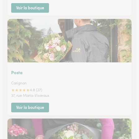
Voir la boutique
Posta
Carignan
★
★
★
★
★
4.8 (27)
37, rue Maria-Visseaux
Voir la boutique