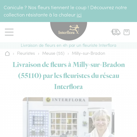
Aller au contenu
Canicule ? Nos fleurs tiennent le coup ! Découvrez notre
collection résistante à la chaleur
ici
Livraison de fleurs en 4h par un fleuriste Interflora
›
Fleuristes
›
Meuse (55)
›
Milly-sur-Bradon
Accueil
Livraison de fleurs à Milly-sur-Bradon
(55110) par les fleuristes du réseau
Interflora