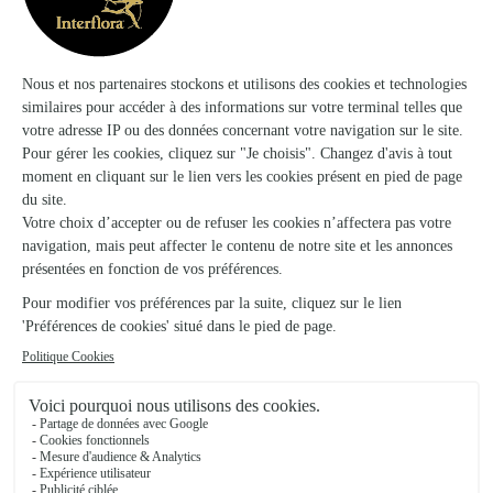
Ils ont fait livrer des fleurs ou une plante à
Milly-sur-Bradon
★
★
★
★
★
Bouquet magnifique
Livraison au top bouquet magnifique.
08/12/2025
★
★
★
★
★
Livraison rapide !
Produit de bonne qualité. Arrivé en parfait état à la date
prévue !