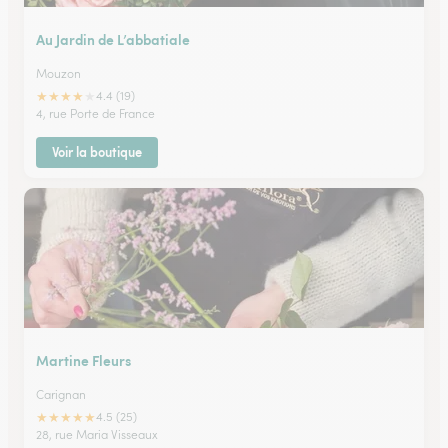
Au Jardin de L’abbatiale
Mouzon
★
★
★
★
★
4.4 (19)
4, rue Porte de France
Voir la boutique
Martine Fleurs
Carignan
★
★
★
★
★
4.5 (25)
28, rue Maria Visseaux