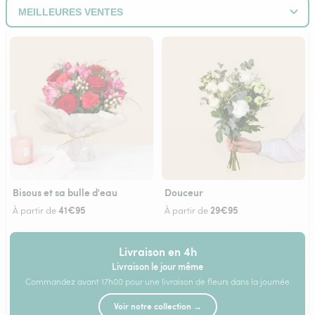
Bisous et sa bulle d'eau
Douceur
41€95
29€95
À partir de
À partir de
Livraison en 4h
Livraison le jour même
Commandez avant 17h00 pour une livraison de fleurs dans la journée
Voir notre collection →