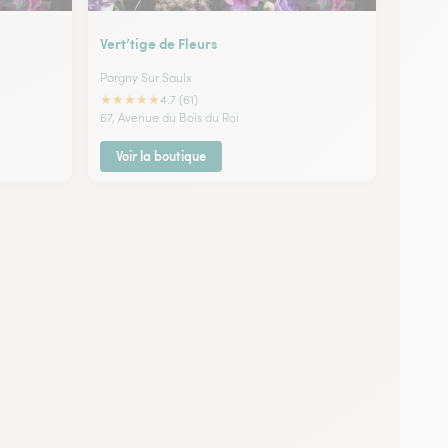
Vert’tige de Fleurs
Pargny Sur Saulx
★
★
★
★
★
4.7 (61)
67, Avenue du Bois du Roi
Voir la boutique