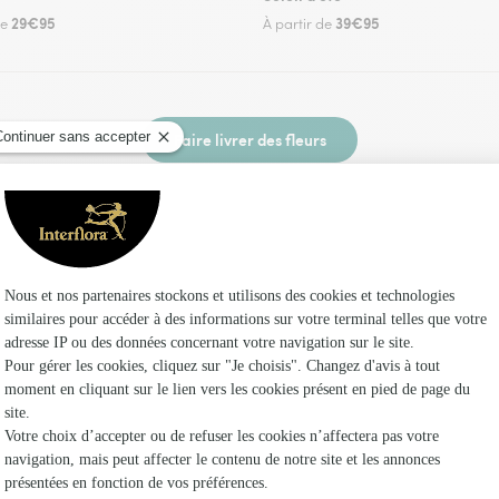
29€95
39€95
de
À partir de
Faire livrer des fleurs
un fleuriste Interflora à Haironville et dans ses
Les 
Fleuristes
Fleuristes
Fleuristes