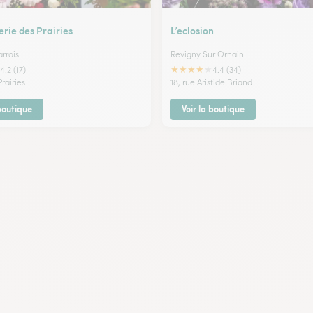
erie des Prairies
L’eclosion
rrois
Revigny Sur Ornain
★
★
★
★
★
4.2 (17)
4.4 (34)
Prairies
18, rue Aristide Briand
 boutique
Voir la boutique