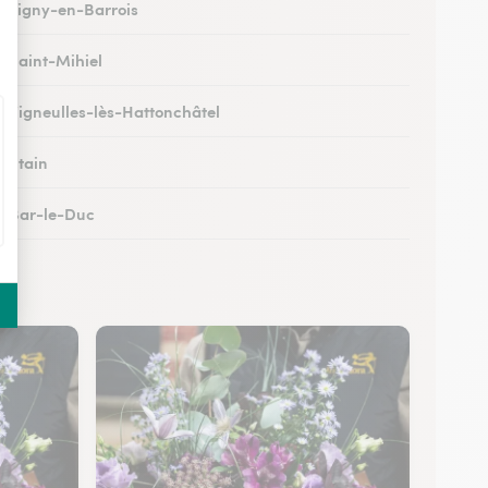
 à Ligny-en-Barrois
à Saint-Mihiel
 à Vigneulles-lès-Hattonchâtel
à Étain
 à Bar-le-Duc
 à Revigny-sur-Ornain
 à Clermont-en-Argonne