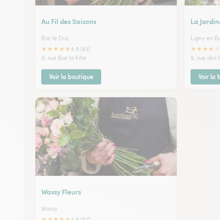
Au Fil des Saisons
La Jardin
Bar le Duc
Ligny en Ba
★
★
★
★
★
★
★
★
★
★
4.9 (43)
6, rue Bar la Ville
9, rue des 
Voir la boutique
Voir la
Wassy Fleurs
Wassy
★
★
★
★
★
4.6 (67)