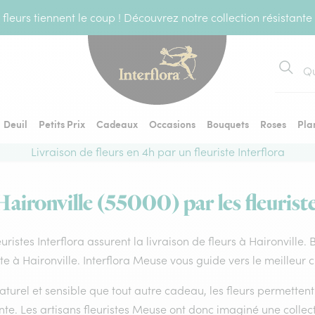
fleurs tiennent le coup ! Découvrez notre collection résistante
Recher
Deuil
Petits Prix
Cadeaux
Occasions
Bouquets
Roses
Pla
Livraison de fleurs en 4h par un fleuriste Interflora
Haironville (55000) par les fleurist
euristes Interflora assurent la livraison de fleurs à Haironville
ste à Haironville. Interflora Meuse vous guide vers le meilleur 
aturel et sensible que tout autre cadeau, les fleurs permette
te. Les artisans fleuristes Meuse ont donc imaginé une collecti