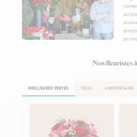
compos
un bo
annive
émotio
en mo
Nos fleuristes 
MEILLEURES VENTES
DEUIL
ANNIVERSAIRE