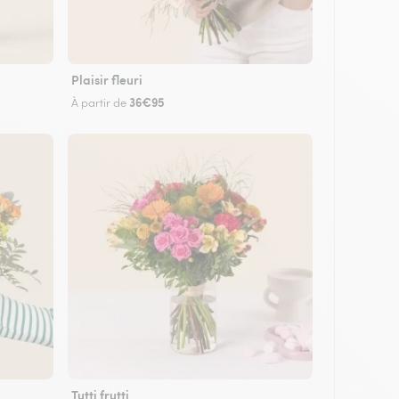
Plaisir fleuri
36€95
À partir de
Tutti frutti