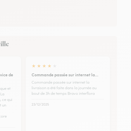
ille
★
★
★
★
★
vice de
Commande passée sur internet la…
Commande passée sur internet la
livraison a été faite dans la journée au
ique et
bout de 3h de temps Bravo interflora
 La
, ce qui
23/12/2025
t un
core