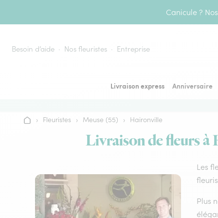
Aller au contenu
Canicule ? Nos 
Besoin d’aide
Nos fleuristes
Entreprise
Livraison express
Anniversaire
›
Fleuristes
›
Meuse (55)
›
Haironville
Accueil
Livraison de fleurs à 
Les fl
fleuri
Plus n
élégan