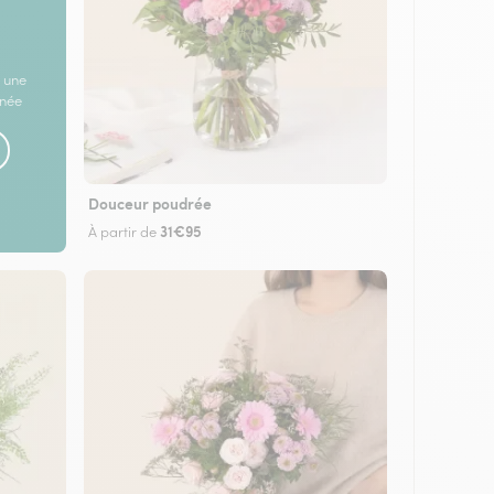
 une
rnée
Douceur poudrée
31€95
À partir de