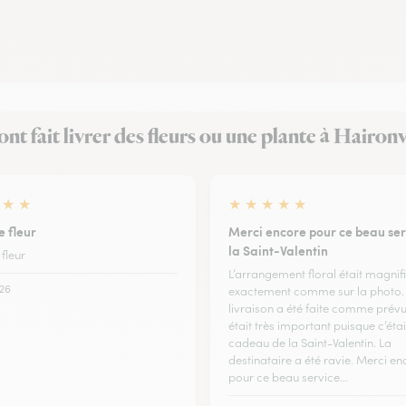
 ont fait livrer des fleurs ou une plante à Haironv
★
★
★
★
★
★
★
e fleur
Merci encore pour ce beau ser
la Saint-Valentin
 fleur
L’arrangement floral était magnif
26
exactement comme sur la photo.
livraison a été faite comme prévu
était très important puisque c’étai
cadeau de la Saint-Valentin. La
destinataire a été ravie. Merci en
pour ce beau service…