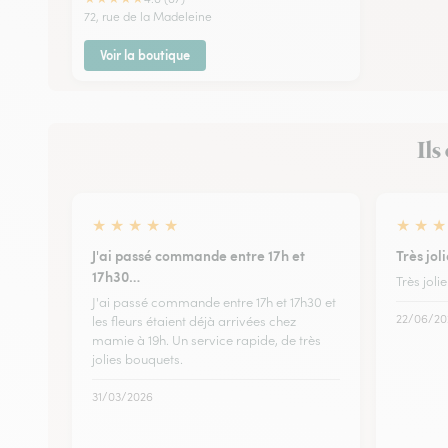
72, rue de la Madeleine
Voir la boutique
Ils
★
★
★
★
★
★
★
★
J'ai passé commande entre 17h et
Très joli
17h30…
Très jolie
J'ai passé commande entre 17h et 17h30 et
22/06/20
les fleurs étaient déjà arrivées chez
mamie à 19h. Un service rapide, de très
jolies bouquets.
31/03/2026