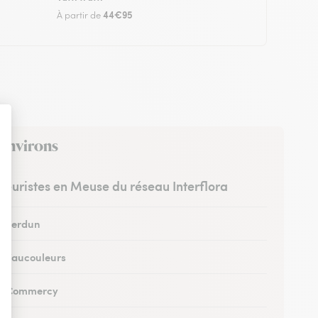
44€95
À partir de
 environs
fleuristes en Meuse du réseau Interflora
 à Verdun
 à Vaucouleurs
 à Commercy