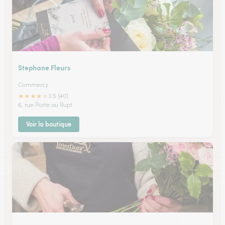
Stephane Fleurs
Commercy
★
★
★
★
★
3.5 (40)
6, rue Porte au Rupt
Voir la boutique