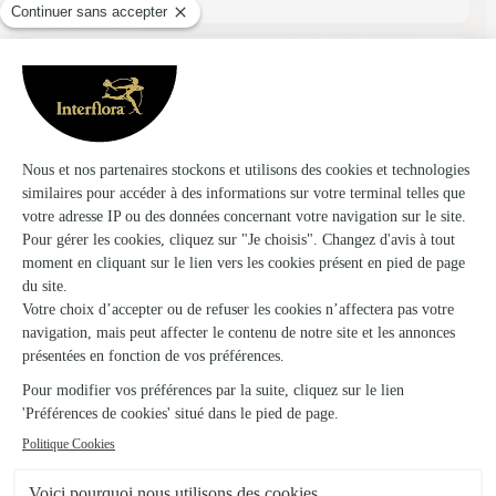
★
★
★
★
★
rapidité
rapidité, fiabilité, choix
01/05/2026
★
★
★
★
★
Parfait
Simple, rapide, efficace.
06/02/2026
★
★
★
★
★
Bon service clients