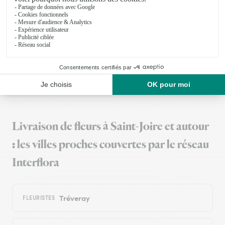
Bon service clients. Ils vous envoyent des rappels donc vous
n’oubliez les dates importantes et surtout vous font des
promos.
22/03/2026
Trustpilot
Échantillon d'avis clients fourni via Trustpilot.
Voir tous
les avis de la marque Interflora sur Trustpilot
Livraison de fleurs à Saint-Joire et autour
: les villes proches couvertes par le réseau
Interflora
Tréveray
FLEURISTES