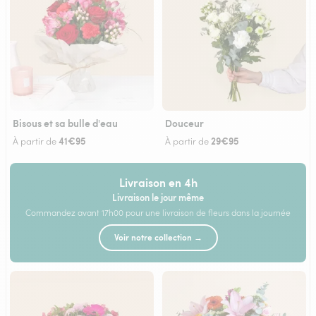
Bisous et sa bulle d'eau
Douceur
41€95
29€95
À partir de
À partir de
Livraison en 4h
Livraison le jour même
Commandez avant 17h00 pour une livraison de fleurs dans la journée
Voir notre collection →