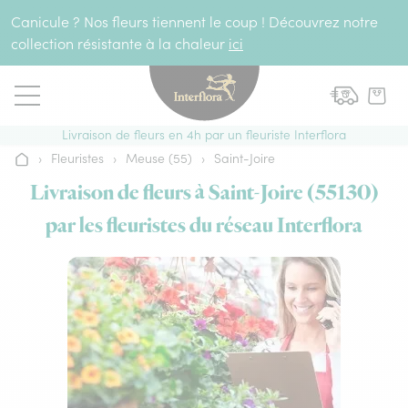
Aller au contenu
Canicule ? Nos fleurs tiennent le coup ! Découvrez notre
collection résistante à la chaleur
ici
Livraison de fleurs en 4h par un fleuriste Interflora
›
Fleuristes
›
Meuse (55)
›
Saint-Joire
Accueil
Livraison de fleurs à Saint-Joire (55130)
par les fleuristes du réseau Interflora