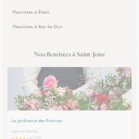
Fleuristes à Étain
Fleuristes à Bar-le-Duc
Fleuristes à Revigny-sur-Ornain
Nos fleuristes à Saint-Joire
Fleuristes à Clermont-en-Argonne
La Jardinerie des Prairies
Ligny en Barrois
★
★
★
★
★
4.2 (17)