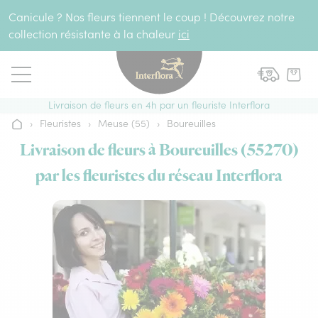
Aller au contenu
Canicule ? Nos fleurs tiennent le coup ! Découvrez notre
collection résistante à la chaleur
ici
Livraison de fleurs en 4h par un fleuriste Interflora
›
Fleuristes
›
Meuse (55)
›
Boureuilles
Accueil
Livraison de fleurs à Boureuilles (55270)
par les fleuristes du réseau Interflora