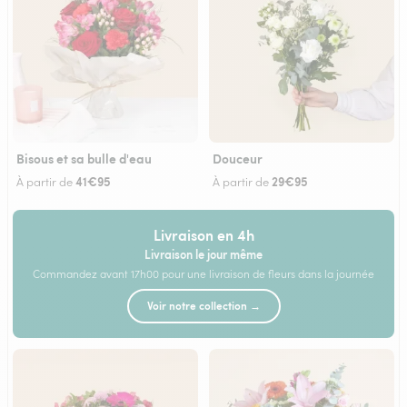
Bisous et sa bulle d'eau
Douceur
41€95
29€95
À partir de
À partir de
Livraison en 4h
Livraison le jour même
Commandez avant 17h00 pour une livraison de fleurs dans la journée
Voir notre collection →