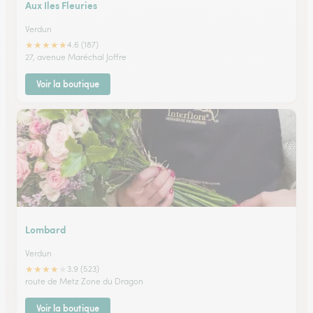
Aux Iles Fleuries
Verdun
★
★
★
★
★
4.6 (187)
27, avenue Maréchal Joffre
Voir la boutique
Lombard
Verdun
★
★
★
★
★
3.9 (523)
route de Metz Zone du Dragon
Voir la boutique