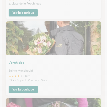
2, place de la République
Voir la boutique
L’orchidee
Sainte Menehould
★
★
★
★
★
3.8 (11)
C.Cial Super U Rue de la Gare
Voir la boutique