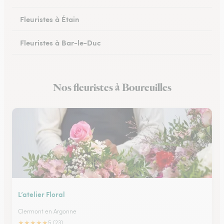
Fleuristes à Étain
Fleuristes à Bar-le-Duc
Fleuristes à Revigny-sur-Ornain
Nos fleuristes à Boureuilles
Fleuristes à Clermont-en-Argonne
L’atelier Floral
Clermont en Argonne
★
★
★
★
★
5 (23)