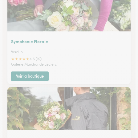
Symphonie Florale
Verdun
★
★
★
★
★
4.6 (19)
Galerie Marchande Leclerc
Voir la boutique