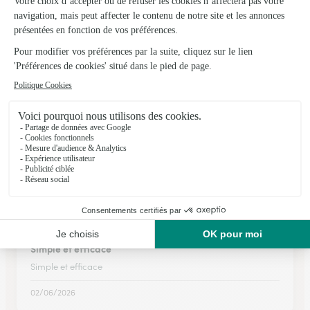
nous avons pu faire une surprise a ma belle mère. Délai de
traitement super
10/04/2026
★
★
★
★
★
Un service réussi
L'utilisation du service est simple. On est bien guidé et des
propositions intéressantes surviennent aux bons moments.
12/05/2026
★
★
★
★
★
Simple et efficace
Simple et efficace
02/06/2026