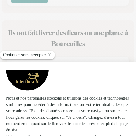
Ils ont fait livrer des fleurs ou une plante à
Boureuilles
★
★
★
★
★
Très joli bouquet
Très joli bouquet Arrivé en temps et en heure Je recommande
16/07/2026
★
★
★
★
★
Ce fut une belle expérience car en…
Ce fut une belle expérience car en étant de dernière minutes