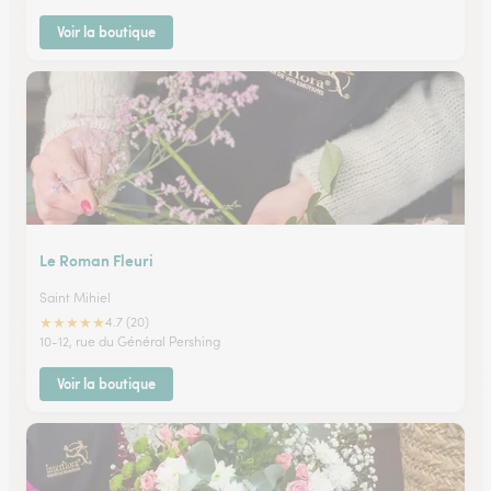
Voir la boutique
Le Roman Fleuri
Saint Mihiel
★
★
★
★
★
4.7 (20)
10-12, rue du Général Pershing
Voir la boutique