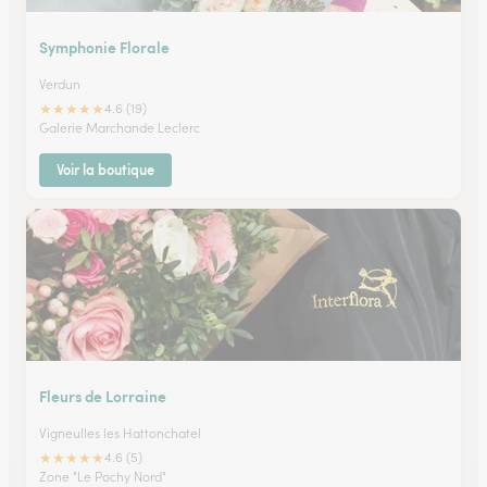
Symphonie Florale
Verdun
★
★
★
★
★
4.6 (19)
Galerie Marchande Leclerc
Voir la boutique
Fleurs de Lorraine
Vigneulles les Hattonchatel
★
★
★
★
★
4.6 (5)
Zone "Le Pochy Nord"