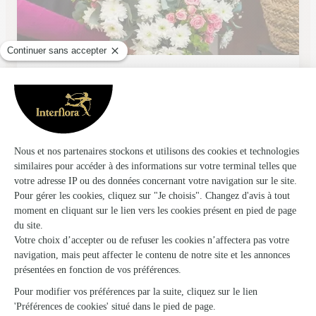
Au Lys D’or
Piennes
★
★
★
★
★
4.3 (37)
15, rue Ambroise Croizat
Voir la boutique
Ils ont fait livrer des fleurs ou une plante à
Haudiomont