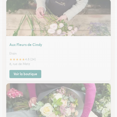
Aux Fleurs de Cindy
Etain
★
★
★
★
★
4.8 (24)
8, rue de Metz
Voir la boutique