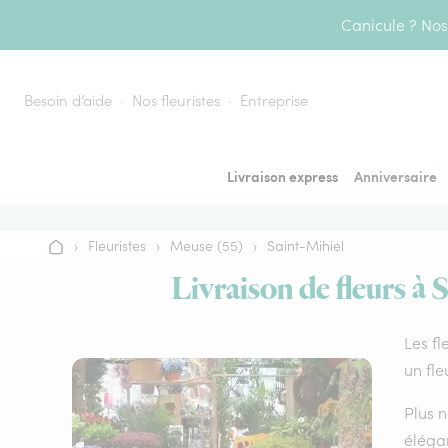
Aller au contenu
Canicule ? Nos 
Besoin d’aide
Nos fleuristes
Entreprise
Livraison express
Anniversaire
›
Fleuristes
›
Meuse (55)
›
Saint-Mihiel
Accueil
Livraison de fleurs à 
Les fl
un fle
Plus n
élégan