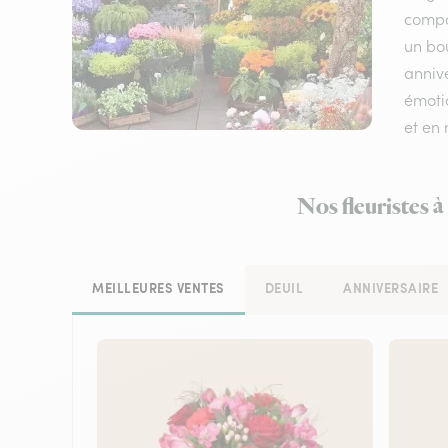
compos
un bo
annive
émotio
et en
Nos fleuristes à
MEILLEURES VENTES
DEUIL
ANNIVERSAIRE