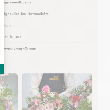
 à Ligny-en-Barrois
 à Vigneulles-lès-Hattonchâtel
à Étain
 à Bar-le-Duc
 à Revigny-sur-Ornain
 à Clermont-en-Argonne