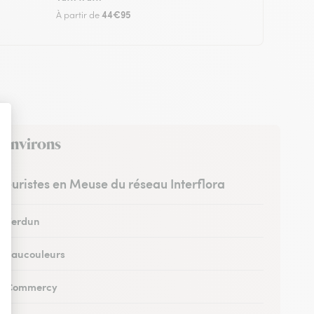
44€95
À partir de
s environs
fleuristes en Meuse du réseau Interflora
 à Verdun
 à Vaucouleurs
 à Commercy