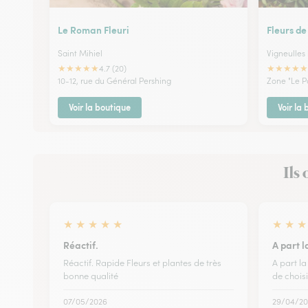
Le Roman Fleuri
Fleurs de
Saint Mihiel
Vigneulles
★
★
★
★
★
★
★
★
★
★
4.7 (20)
10-12, rue du Général Pershing
Zone "Le P
Voir la boutique
Voir la
Ils 
★
★
★
★
★
★
★
★
Réactif.
A part l
Réactif. Rapide Fleurs et plantes de très
A part la
bonne qualité
de choisi
07/05/2026
29/04/20