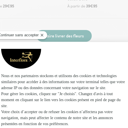
29€95
39€95
de
À partir de
Faire livrer des fleurs
n fleuriste Interflora à Saint-Mihiel et dans se
Les 
Fleuristes
Fleuristes
Fleuristes