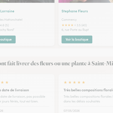
 Lorraine
Stephane Fleurs
 les Hattonchatel
Commercy
★
★
★
★
★
4.6 (5)
3.5 (40)
ochy Nord"
6, rue Porte au Rupt
 boutique
Voir la boutique
ont fait livrer des fleurs ou une plante à Saint-M
★
★
★
★
★
★
★
a date de livraison
Très belles compositions floral
 date de livraison, pas possible
Très belles compositions florales 
r jours fériés, tout est bien.
dans les délais souhaités
26
07/05/2026