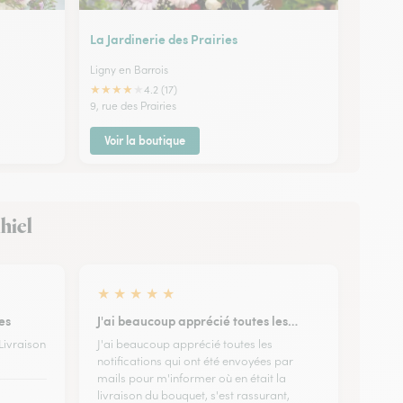
La Jardinerie des Prairies
Ligny en Barrois
★
★
★
★
★
4.2 (17)
9, rue des Prairies
Voir la boutique
ihiel
★
★
★
★
★
es
J'ai beaucoup apprécié toutes les…
Livraison
J'ai beaucoup apprécié toutes les
notifications qui ont été envoyées par
mails pour m'informer où en était la
livraison du bouquet, s'est rassurant,