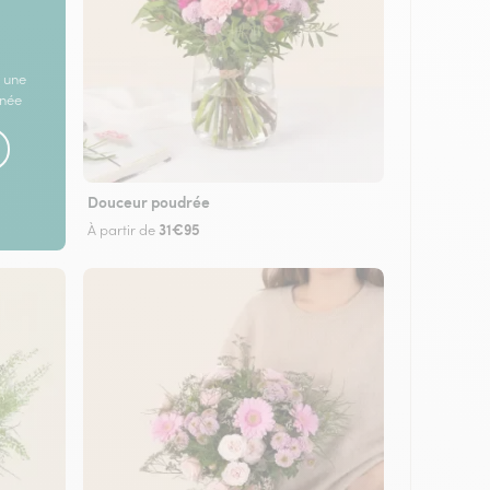
 une
rnée
Douceur poudrée
31€95
À partir de