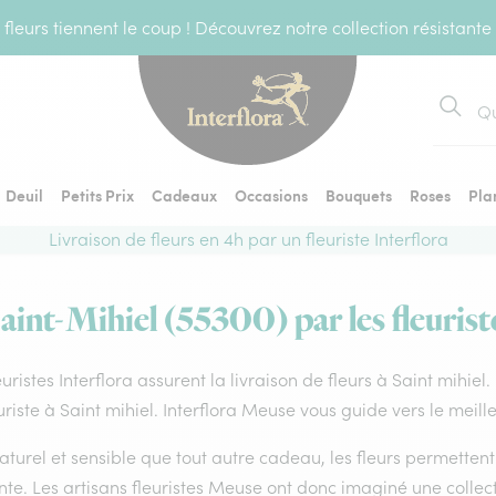
fleurs tiennent le coup ! Découvrez notre collection résistante
Recher
Deuil
Petits Prix
Cadeaux
Occasions
Bouquets
Roses
Pla
Livraison de fleurs en 4h par un fleuriste Interflora
Saint-Mihiel (55300) par les fleurist
euristes Interflora assurent la livraison de fleurs à Saint mihiel
uriste à Saint mihiel. Interflora Meuse vous guide vers le meill
aturel et sensible que tout autre cadeau, les fleurs permette
te. Les artisans fleuristes Meuse ont donc imaginé une collecti