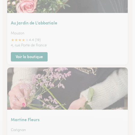
Au Jardin de L’abbatiale
Mouzon
★
★
★
★
★
4.4 (19)
4, rue Porte de France
Voir la boutique
Martine Fleurs
Carignan