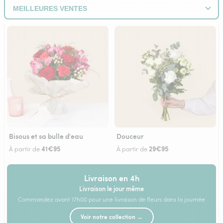
Bisous et sa bulle d'eau
Douceur
41€95
29€95
À partir de
À partir de
Livraison en 4h
Livraison le jour même
Commandez avant 17h00 pour une livraison de fleurs dans la journée
Voir notre collection →