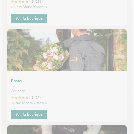
★
★
★
★
★
4.5 (25)
28, rue Maria Visseaux
Voir la boutique
Posta
Carignan
★
★
★
★
★
4.8 (27)
37, rue Maria-Visseaux
Voir la boutique