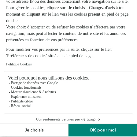
★
★
★
★
★
Rapidité et respect des exigences
Seconde commande Interflora effectuée pour des obsèques,
et encore une fois rien à redire : livraison effectuée bien avant
la cérémonie, composition florale réalisée avec grand soin et
instructions parfaitement respectée. La perte d'un proche
n'est pas un moment facile,…
20/05/2026
★
★
★
★
★
Grand choix de fleurs
Grand choix de fleurs
23/04/2026