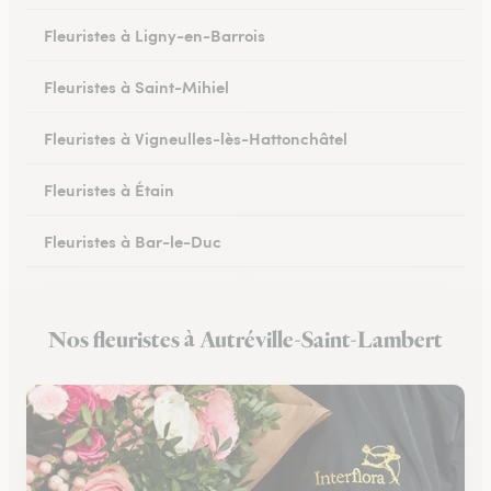
Fleuristes à Ligny-en-Barrois
Fleuristes à Saint-Mihiel
Fleuristes à Vigneulles-lès-Hattonchâtel
Fleuristes à Étain
Fleuristes à Bar-le-Duc
Fleuristes à Revigny-sur-Ornain
Nos fleuristes à Autréville-Saint-Lambert
Fleuristes à Clermont-en-Argonne