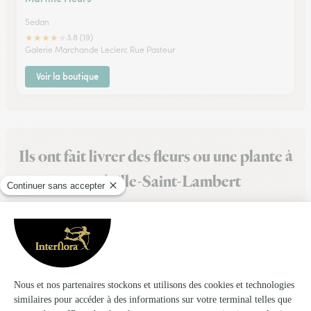
Sedan
★
★
★
★
★
3.8 (19)
Galerie Marchande Leclerc Rue Pasteur
Voir la boutique
Ils ont fait livrer des fleurs ou une plante à
Autréville-Saint-Lambert
★
★
★
★
★
Parfait
Parfait Je suis satisfait
13/02/2026