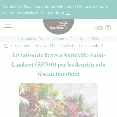
Aller au contenu
Canicule ? Nos fleurs tiennent le coup ! Découvrez notre
collection résistante à la chaleur
ici
Livraison de fleurs en 4h par un fleuriste Interflora
›
Fleuristes
›
Meuse (55)
›
Autréville-Saint-Lambert
Accueil
Livraison de fleurs à Autréville-Saint-
Lambert (55700) par les fleuristes du
réseau Interflora