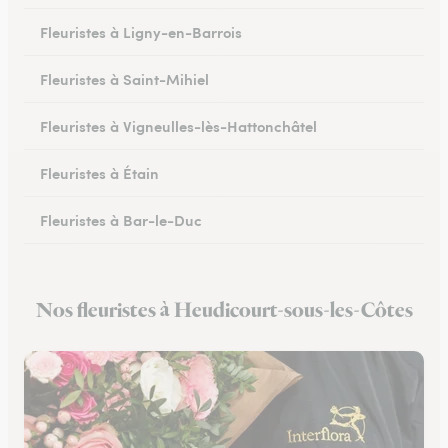
Fleuristes à Ligny-en-Barrois
Fleuristes à Saint-Mihiel
Fleuristes à Vigneulles-lès-Hattonchâtel
Fleuristes à Étain
Fleuristes à Bar-le-Duc
Fleuristes à Revigny-sur-Ornain
Nos fleuristes à Heudicourt-sous-les-Côtes
Fleuristes à Clermont-en-Argonne