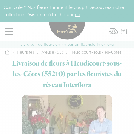
Aller au contenu
Canicule ? Nos fleurs tiennent le coup ! Découvrez notre
collection résistante à la chaleur
ici
Livraison de fleurs en 4h par un fleuriste Interflora
›
Fleuristes
›
Meuse (55)
›
Heudicourt-sous-les-Côtes
Accueil
Livraison de fleurs à Heudicourt-sous-
les-Côtes (55210) par les fleuristes du
réseau Interflora