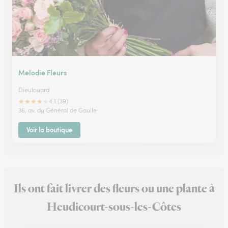
Melodie Fleurs
Dieulouard
★
★
★
★
★
4.1 (39)
36, av. du Général de Gaulle
Voir la boutique
Ils ont fait livrer des fleurs ou une plante à
Heudicourt-sous-les-Côtes