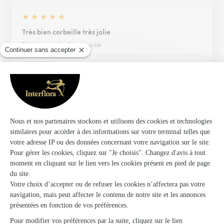
★
★
★
★
★
Très bien corbeille très jolie
Très bien corbeille très jolie
13/02/2026
★
★
★
★
★
Conforme à l'attente
Conforme à l'attente : Délai et qualité.
22/06/2026
★
★
★
★
★
Livraison impeccable merci
Livraison impeccable merci