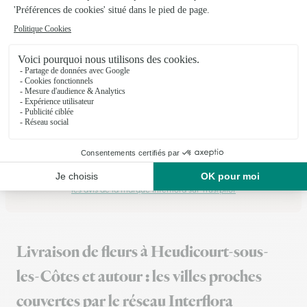
14/04/2026
★
★
★
★
★
Quand j'ai fais ma réclamation ils ont…
Quand j'ai fais ma réclamation ils ont fait aussitôt un renvoi
de bouquet j'apprécie beaucoup le geste.
25/05/2026
Trustpilot
Échantillon d'avis clients fourni via Trustpilot.
Voir tous
les avis de la marque Interflora sur Trustpilot
Livraison de fleurs à Heudicourt-sous-
les-Côtes et autour : les villes proches
couvertes par le réseau Interflora