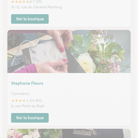
★
★
★
★
★
4.7 (20)
10-12, rue du Général Pershing
Voir la boutique
Stephane Fleurs
Commercy
★
★
★
★
★
3.5 (40)
6, rue Porte au Rupt
Voir la boutique