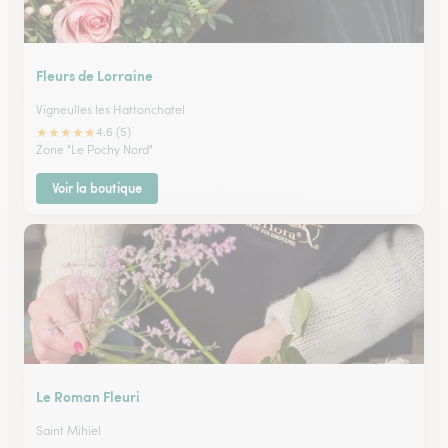
Fleurs de Lorraine
Vigneulles les Hattonchatel
★
★
★
★
★
4.6 (5)
Zone "Le Pochy Nord"
Voir la boutique
Le Roman Fleuri
Saint Mihiel