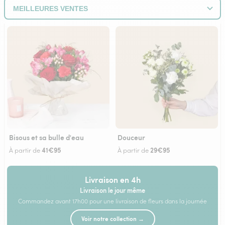
Bisous et sa bulle d'eau
Douceur
41€95
29€95
À partir de
À partir de
Livraison en 4h
Livraison le jour même
Commandez avant 17h00 pour une livraison de fleurs dans la journée
Voir notre collection →