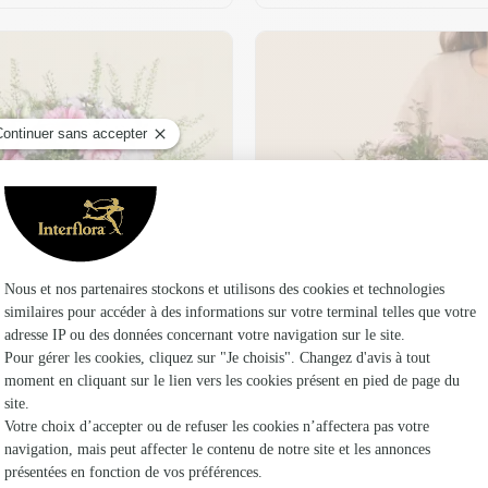
t son vase offert
Plaisir fleuri
36,95 €