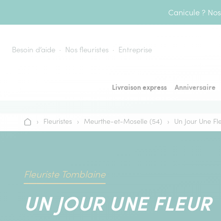
Aller au contenu
Canicule ? Nos 
Besoin d’aide
Nos fleuristes
Entreprise
Livraison express
Anniversaire
›
Fleuristes
›
Meurthe-et-Moselle (54)
›
Un Jour Une Fl
Accueil
Fleuriste Tomblaine
UN JOUR UNE FLEUR