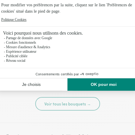
té
Tutti frutti
44,95 €
Voir tous les bouquets →