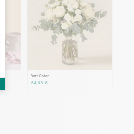
Vert Coton
54,95 €