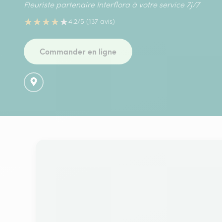
Fleuriste partenaire Interflora à votre service 7j/7
★
★
★
★
★
4.2/5 (137 avis)
Commander en ligne