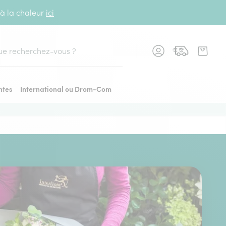
 à la chaleur
ici
cher
ntes
International ou Drom-Com