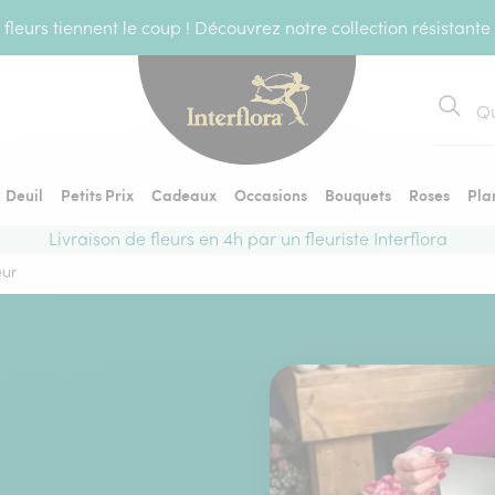
fleurs tiennent le coup ! Découvrez notre collection résistante
Recher
Deuil
Petits Prix
Cadeaux
Occasions
Bouquets
Roses
Pla
Livraison de fleurs en 4h par un fleuriste Interflora
eur