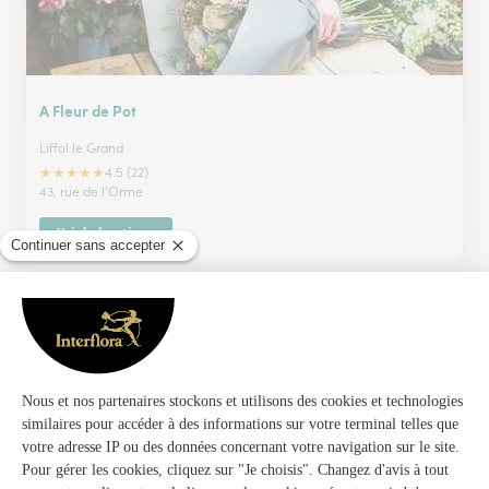
A Fleur de Pot
Liffol le Grand
★
★
★
★
★
4.5 (22)
43, rue de l'Orme
Voir la boutique
La Boutique Fleurie