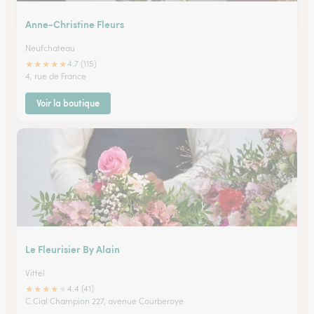
Anne-Christine Fleurs
Neufchateau
★
★
★
★
★
4.7 (115)
4, rue de France
Voir la boutique
Le Fleurisier By Alain
Vittel
★
★
★
★
★
4.4 (41)
C.Cial Champion 227, avenue Courberoye