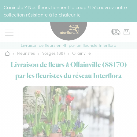
Aller au contenu
Canicule ? Nos fleurs tiennent le coup ! Découvrez notre
collection résistante à la chaleur
ici
Livraison de fleurs en 4h par un fleuriste Interflora
›
Fleuristes
›
Vosges (88)
›
Ollainville
Accueil
Livraison de fleurs à Ollainville (88170)
par les fleuristes du réseau Interflora