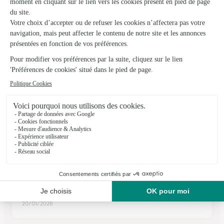
Mirecourt
★
★
★
★
★
4.7 (125)
309, avenue Victor Hugo
Voir la boutique
Ils ont fait livrer des fleurs ou une plante à
Ollainville
★
★
★
★
★
Comme prévu. RAD
Comme prevu. Rien a dire. Tjs au top
20/01/2026