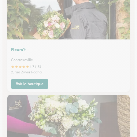
Fleurs’t
Contrexeville
★
★
★
★
★
4.7 (15)
2, rue Ziwer Pacha
Voir la boutique