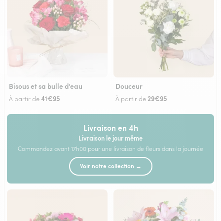
Bisous et sa bulle d'eau
Douceur
41€95
29€95
À partir de
À partir de
Livraison en 4h
Livraison le jour même
Commandez avant 17h00 pour une livraison de fleurs dans la journée
Voir notre collection →