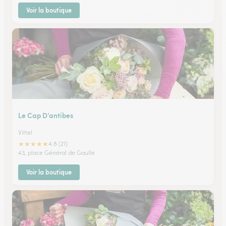
Voir la boutique
Le Cap D’antibes
Vittel
★
★
★
★
★
4.8 (21)
43, place Général de Gaulle
Voir la boutique