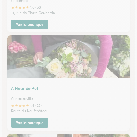
Chatenois
★
★
★
★
★
4.6 (58)
14, rue de Pierre Coubertin
Voir la boutique
A Fleur de Pot
Contrexeville
★
★
★
★
★
4.5 (22)
Route du Neufchâteau
Voir la boutique