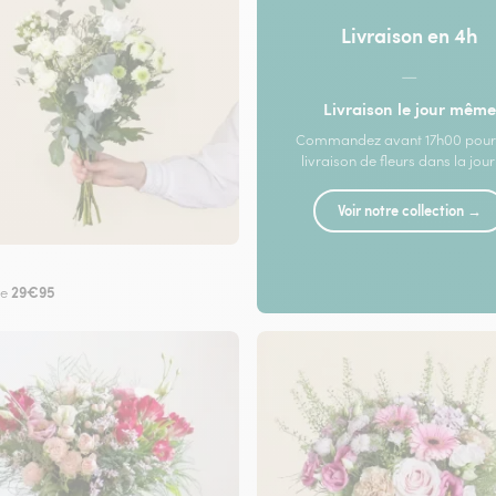
Livraison en 4h
—
Livraison le jour même
Commandez avant 17h00 pour
livraison de fleurs dans la jou
Voir notre collection →
29€95
de