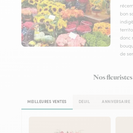
récem
bon sc
indigè
territ
donc n
bouque
de ser
Nos fleuristes
MEILLEURES VENTES
DEUIL
ANNIVERSAIRE