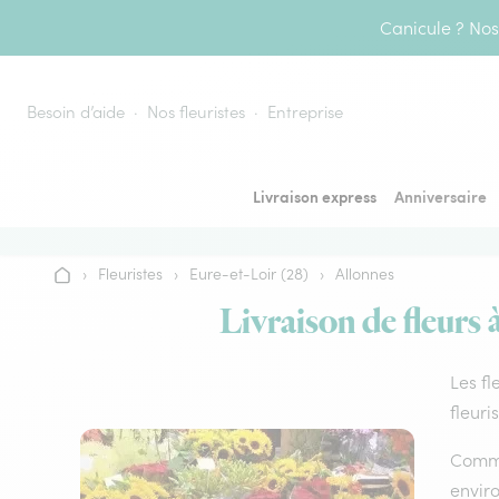
Aller au contenu
Canicule ? Nos 
Besoin d’aide
Nos fleuristes
Entreprise
Livraison express
Anniversaire
›
Fleuristes
›
Eure-et-Loir (28)
›
Allonnes
Accueil
Livraison de fleurs 
Les fl
fleuri
Comme 
envir