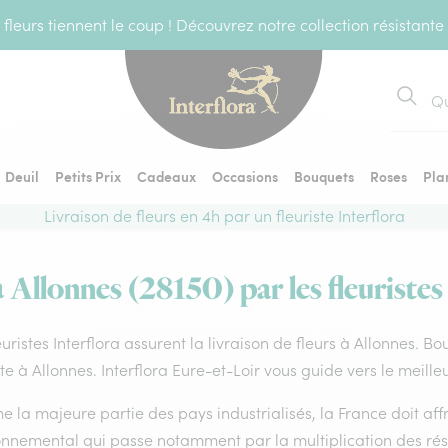
fleurs tiennent le coup ! Découvrez notre collection résistante
Recher
Deuil
Petits Prix
Cadeaux
Occasions
Bouquets
Roses
Pla
Livraison de fleurs en 4h par un fleuriste Interflora
à Allonnes (28150) par les fleuristes
euristes Interflora assurent la livraison de fleurs à Allonnes. B
ste à Allonnes. Interflora Eure-et-Loir vous guide vers le meill
la majeure partie des pays industrialisés, la France doit affro
onnemental qui passe notamment par la multiplication des rése