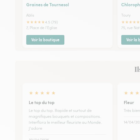
Graines de Tournesol
Chlorophy
Ablis
Toury
★
★
★
★
★
★
★
★
★
★
4.5 (79)
7, Place de l'Eglise
75, rue Na
Voir la boutique
Voir la
Il
★
★
★
★
★
★
★
★
Le top du top
Fleur
Le top du top. Rapide et surtout de
Très bien
magnifiques bouquets et compositions.
Interflora le meilleur fleuriste au Monde.
14/04/20
J'adore
30/04/2026