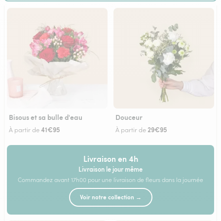
Bisous et sa bulle d'eau
Douceur
41€95
29€95
À partir de
À partir de
Livraison en 4h
Livraison le jour même
Commandez avant 17h00 pour une livraison de fleurs dans la journée
Voir notre collection →