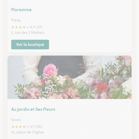
Floramine
Patay
★
★
★
★
★
4.4 (37)
2, rue des 3 Maillets
Voir la boutique
Au Jardin et Ses Fleurs
Voves
★
★
★
★
★
3.7 (56)
14, place de l'Eglise