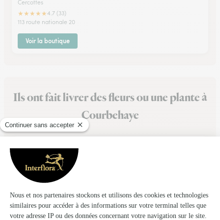
Cercottes
★
★
★
★
★
4.7 (33)
113 route nationale 20
Voir la boutique
Ils ont fait livrer des fleurs ou une plante à
Courbehaye
★
★
★
★
★
JE COMMANDE SOUVENT PAR INTERFORA
JE COMMANDE SOUVENT PAR INTERFORA RAPIDE ET FACILE
05/02/2026