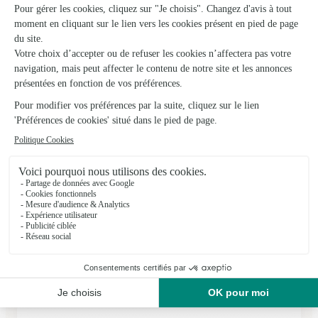
★
★
★
★
★
Le bouquet parfait…
Le bouquet était tout à fait semblable au modèle et la
fleuriste qui m'a appelée était très soucieuse de bien faire. Je
suis tout à fait satisfaite.
09/01/2026
★
★
★
★
★
Service grand luxe 👍
Le bouquet à été commandé via le site Interflora :
commandé à 17 h30 , livré à 11h30 le lendemain. Le bouquet
était magnifique sur le site et à la réception tout était respecté
👍
29/06/2026