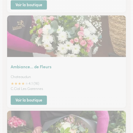
Voir la boutique
Ambiance… de Fleurs
Chateaudun
★
★
★
★
★
4.1 (16)
C.Cial Les Garennes
Voir la boutique