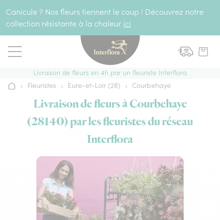
Aller au contenu
Canicule ? Nos fleurs tiennent le coup ! Découvrez notre
collection résistante à la chaleur
ici
Livraison de fleurs en 4h par un fleuriste Interflora
›
Fleuristes
›
Eure-et-Loir (28)
›
Courbehaye
Accueil
Livraison de fleurs à Courbehaye
(28140) par les fleuristes du réseau
Interflora