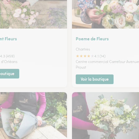
t Fleurs
Poeme de Fleurs
Chartres
★
★
★
★
★
4.3 (459)
4.1 (14)
 d'Orléans
Centre commercial Carrefour Avenue
Proust
 boutique
Voir la boutique