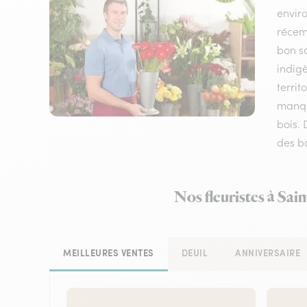
envir
récem
bon sc
indigè
territ
manque
bois. 
des bo
Nos fleuristes à Sai
MEILLEURES VENTES
DEUIL
ANNIVERSAIRE