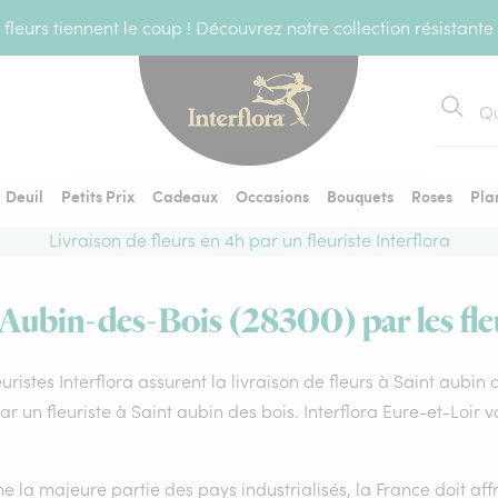
fleurs tiennent le coup ! Découvrez notre collection résistante
Recher
Deuil
Petits Prix
Cadeaux
Occasions
Bouquets
Roses
Pla
Livraison de fleurs en 4h par un fleuriste Interflora
-Aubin-des-Bois (28300) par les fle
euristes Interflora assurent la livraison de fleurs à Saint aubin
par un fleuriste à Saint aubin des bois. Interflora Eure-et-Loir
la majeure partie des pays industrialisés, la France doit affro