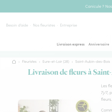
Aller au contenu
Canicule ? Nos 
Besoin d’aide
Nos fleuristes
Entreprise
Livraison express
Anniversaire
›
Fleuristes
›
Eure-et-Loir (28)
›
Saint-Aubin-des-Bois
Accueil
Livraison de fleurs à Saint
Les fl
7j/7, 
fleurs.
Comme 