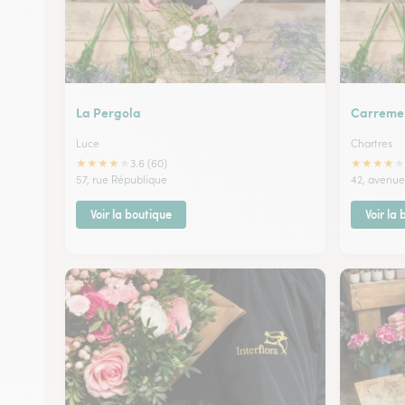
La Pergola
Carremen
Luce
Chartres
★
★
★
★
★
★
★
★
★
★
3.6 (60)
57, rue République
42, avenue
Voir la boutique
Voir la