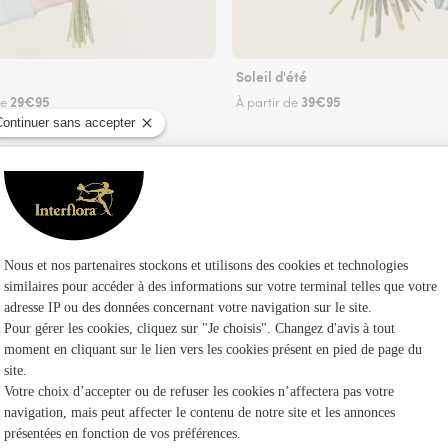
Soleil d'été
29€95
39€95
de
À partir de
Faire livrer des fleurs
euriste Interflora à Saint-Aubin-des-Bois et dan
Les fle
Fleuristes 
Fleuristes