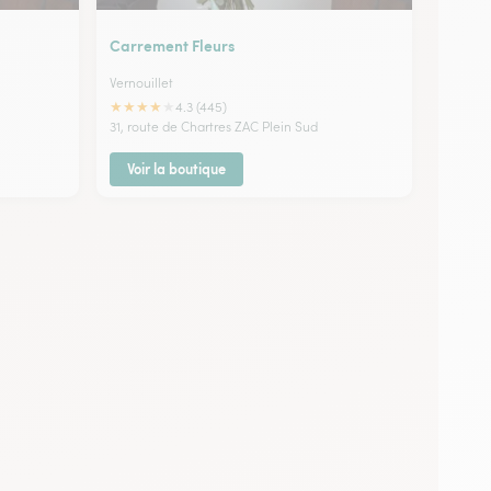
Carrement Fleurs
Vernouillet
★
★
★
★
★
4.3 (445)
31, route de Chartres ZAC Plein Sud
Voir la boutique