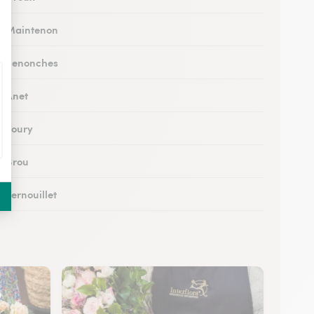
 à Maintenon
 à Senonches
à Anet
à Toury
à Brou
à Vernouillet
 à Saint-Lubin-des-Joncherets
à Lucé