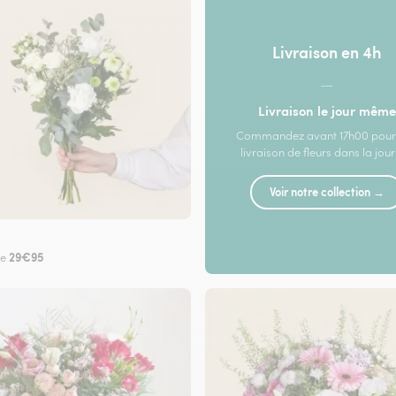
Livraison en 4h
—
Livraison le jour même
Commandez avant 17h00 pour
livraison de fleurs dans la jou
Voir notre collection →
29€95
de