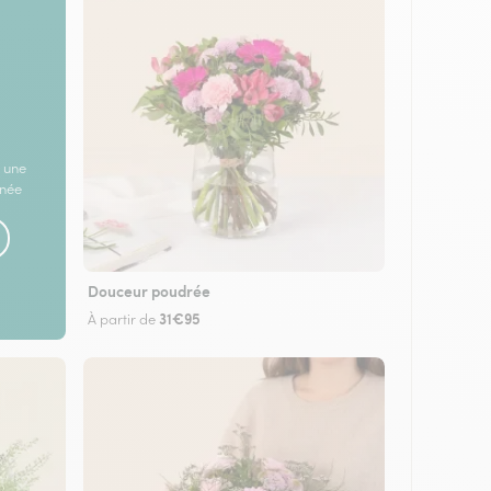
 une
rnée
Douceur poudrée
31€95
À partir de