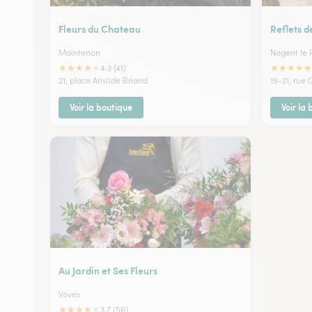
Fleurs du Chateau
Reflets d
Maintenon
Nogent le 
★
★
★
★
★
★
★
★
★
★
4.3 (41)
21, place Aristide Briand
19-21, rue
Voir la boutique
Voir la
Au Jardin et Ses Fleurs
Voves
★
★
★
★
★
3.7 (56)