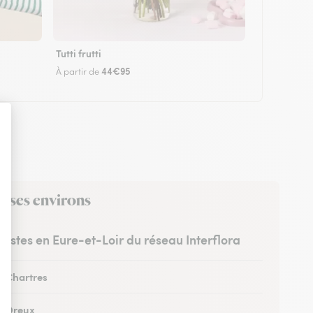
Tutti frutti
44€95
À partir de
s ses environs
uristes en Eure-et-Loir du réseau Interflora
à Chartres
 à Dreux