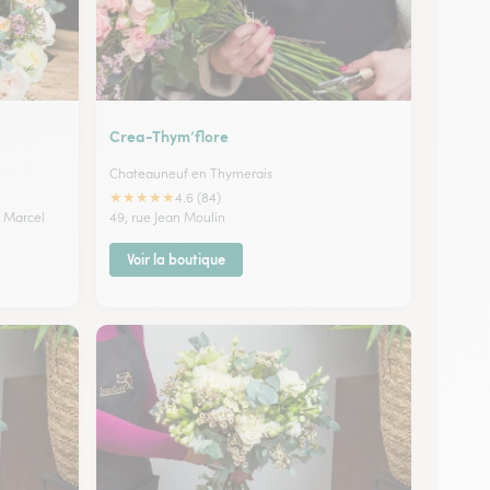
Crea-Thym’flore
Chateauneuf en Thymerais
★
★
★
★
★
4.6 (84)
 Marcel
49, rue Jean Moulin
Voir la boutique