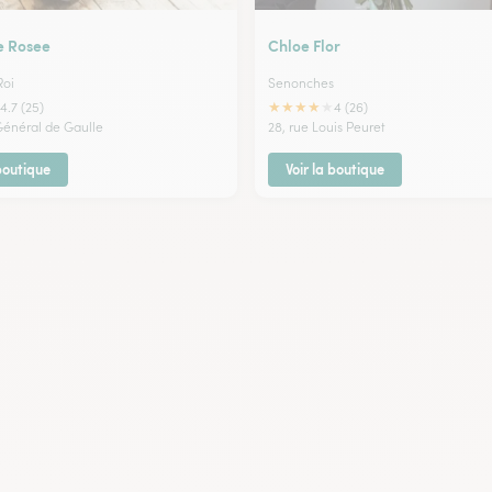
e Rosee
Chloe Flor
Roi
Senonches
★
★
★
★
★
4.7 (25)
4 (26)
 Général de Gaulle
28, rue Louis Peuret
 boutique
Voir la boutique