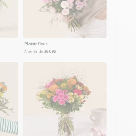
Plaisir fleuri
36€95
À partir de