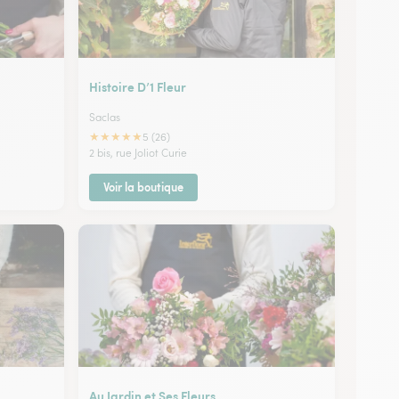
Histoire D’1 Fleur
Saclas
★
★
★
★
★
5 (26)
2 bis, rue Joliot Curie
Voir la boutique
Au Jardin et Ses Fleurs