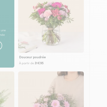
 une
rnée
Douceur poudrée
31€95
À partir de