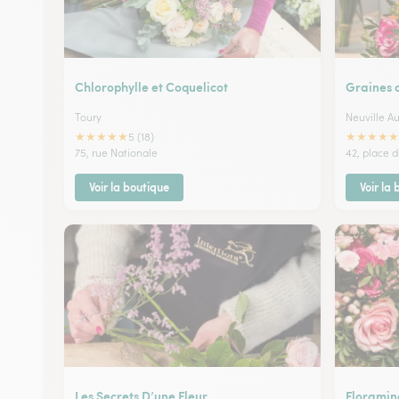
Chlorophylle et Coquelicot
Graines 
Toury
Neuville A
★
★
★
★
★
★
★
★
★
★
5 (18)
75, rue Nationale
42, place 
Voir la boutique
Voir la
Les Secrets D’une Fleur
Floramin