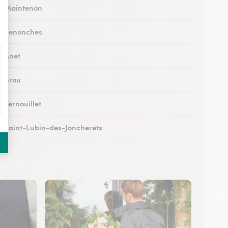
 à Maintenon
 à Senonches
à Anet
à Brou
à Vernouillet
 à Saint-Lubin-des-Joncherets
à Lucé
 à Châteaudun