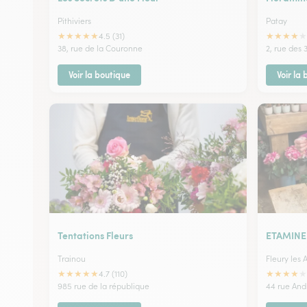
Pithiviers
Patay
★
★
★
★
★
★
★
★
★
★
4.5 (31)
38, rue de la Couronne
2, rue des 
Voir la boutique
Voir la
Tentations Fleurs
ETAMINE
Trainou
Fleury les 
★
★
★
★
★
★
★
★
★
★
4.7 (110)
985 rue de la république
44 rue And