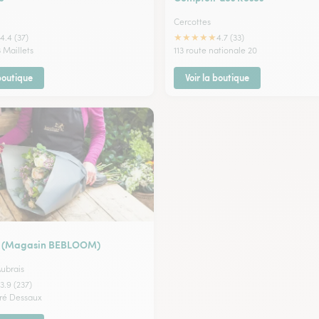
Cercottes
★
★
★
★
★
4.4 (37)
4.7 (33)
3 Maillets
113 route nationale 20
 boutique
Voir la boutique
 (Magasin BEBLOOM)
Aubrais
3.9 (237)
ré Dessaux