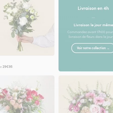
Livraison en 4h
—
Livraison le jour même
Commandez avant 17h00 pour
livraison de fleurs dans la jou
Voir notre collection →
29€95
de