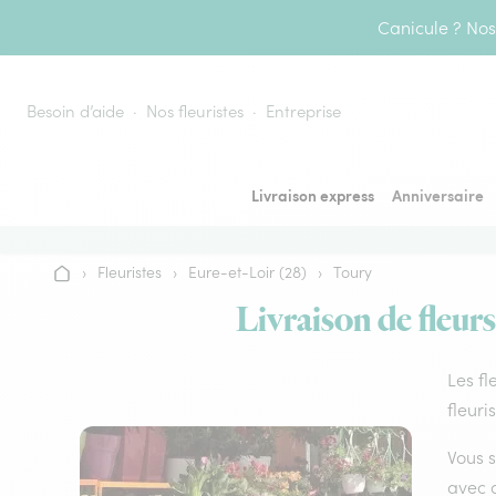
Aller au contenu
Canicule ? Nos 
Besoin d’aide
Nos fleuristes
Entreprise
Livraison express
Anniversaire
›
Fleuristes
›
Eure-et-Loir (28)
›
Toury
Accueil
Livraison de fleurs
Les fl
fleuri
Vous s
avec d