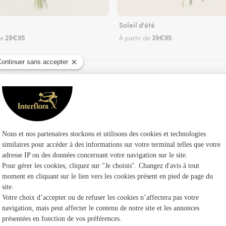
Soleil d'été
29€95
39€95
de
À partir de
Faire livrer des fleurs
z un fleuriste Interflora à Toury et dans ses e
Les fle
Fleuristes 
Fleuristes