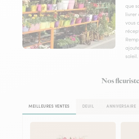
que so
livrer
vous q
récept
Rempl
ajoute
soleil.
Nos fleurist
MEILLEURES VENTES
DEUIL
ANNIVERSAIRE