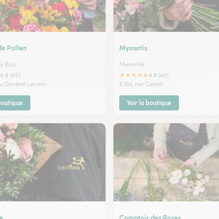
de Pollen
Myosotis
ux Bois
Mereville
★
★
★
★
★
4.8 (65)
4.8 (49)
du Général Leclerc
8 Bis, rue Carnot
 boutique
Voir la boutique
e
Comptoir des Roses