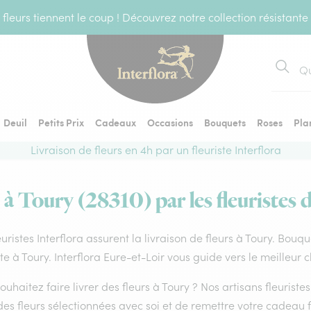
fleurs tiennent le coup ! Découvrez notre collection résistante
Recher
Deuil
Petits Prix
Cadeaux
Occasions
Bouquets
Roses
Pla
Livraison de fleurs en 4h par un fleuriste Interflora
 à Toury (28310) par les fleuristes 
euristes Interflora assurent la livraison de fleurs à Toury. Bouq
ste à Toury. Interflora Eure-et-Loir vous guide vers le meilleur 
ouhaitez faire livrer des fleurs à Toury ? Nos artisans fleurist
es fleurs sélectionnées avec soi et de remettre votre cadeau f