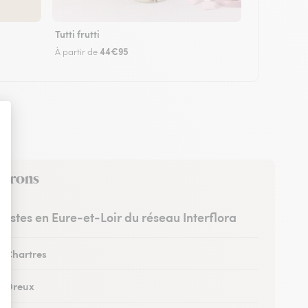
Tutti frutti
44€95
À partir de
nvirons
uristes en Eure-et-Loir du réseau Interflora
à Chartres
 à Dreux