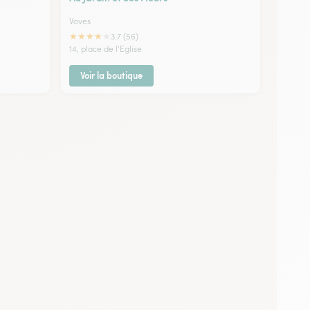
Voves
★
★
★
★
★
3.7 (56)
14, place de l'Eglise
Voir la boutique