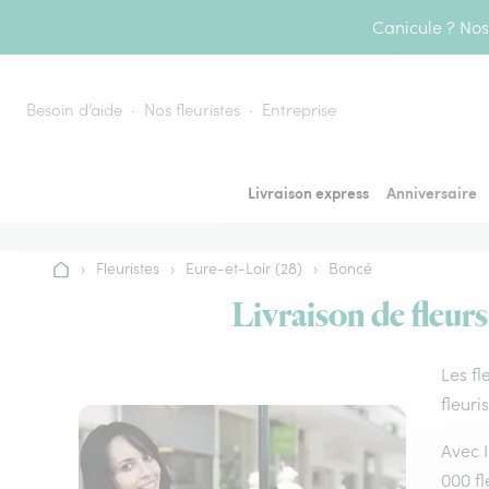
Aller au contenu
Canicule ? Nos 
Besoin d’aide
Nos fleuristes
Entreprise
Livraison express
Anniversaire
›
Fleuristes
›
Eure-et-Loir (28)
›
Boncé
Accueil
Livraison de fleurs
Les fl
fleuri
Avec I
000 fl