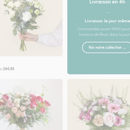
Livraison en 4h
—
Livraison le jour même
Commandez avant 17h00 pour
livraison de fleurs dans la jou
Voir notre collection →
29€95
de