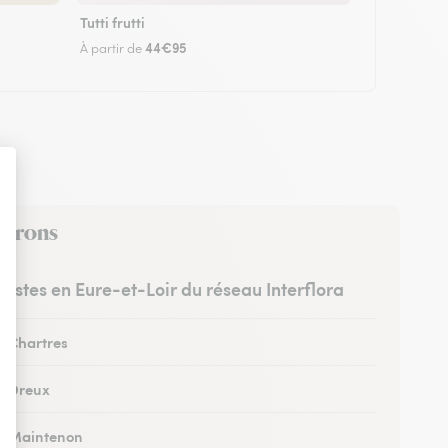
Tutti frutti
44€95
À partir de
nvirons
uristes en Eure-et-Loir du réseau Interflora
à Chartres
 à Dreux
 à Maintenon