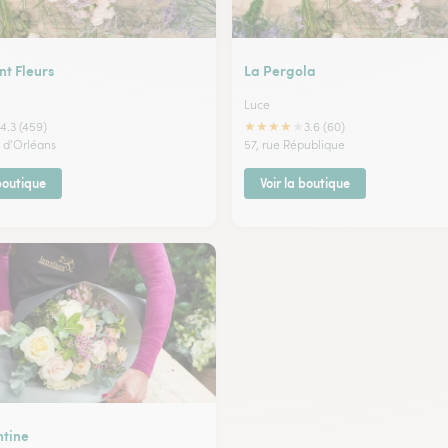
t Fleurs
La Pergola
Luce
★
★
★
★
★
4.3 (459)
3.6 (60)
 d'Orléans
57, rue République
 boutique
Voir la boutique
ntine