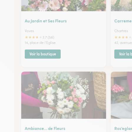
Au Jardin et Ses Fleurs
Carremen
Voves
Chartres
★
★
★
★
★
★
★
★
★
★
3.7 (56)
14, place de l'Eglise
42, avenue
Voir la boutique
Voir la
Ambiance… de Fleurs
Ros’egla