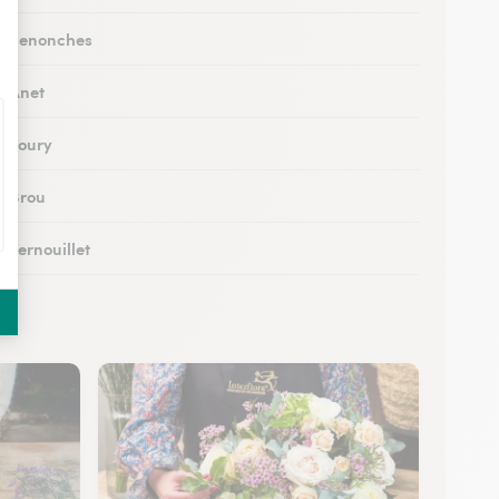
 à Senonches
à Anet
à Toury
à Brou
à Vernouillet
 à Saint-Lubin-des-Joncherets
à Lucé