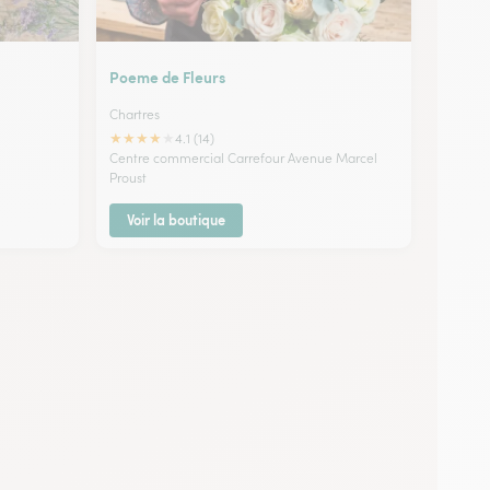
Poeme de Fleurs
Chartres
★
★
★
★
★
4.1 (14)
Centre commercial Carrefour Avenue Marcel
Proust
Voir la boutique