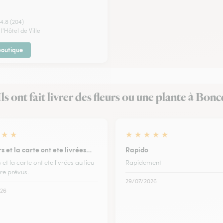
4.8 (204)
 l'Hôtel de Ville
 boutique
Ils ont fait livrer des fleurs ou une plante à Bonc
★
★
★
★
★
★
★
rs et la carte ont ete livrées…
Rapido
s et la carte ont ete livrées au lieu
Rapidement
ure prévus.
29/07/2026
26