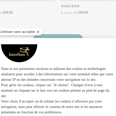
Soleil d'été
29€95
39€95
de
À partir de
Faire livrer des fleurs
z un fleuriste Interflora à Boncé et dans ses e
Les fle
Fleuristes 
Fleuristes
Fleuristes