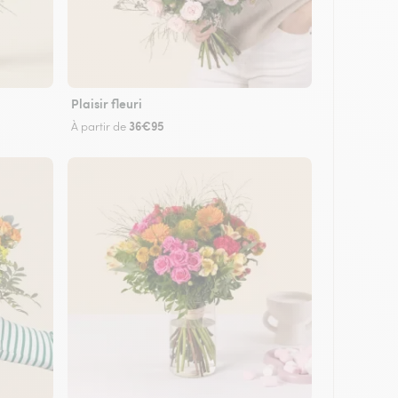
Plaisir fleuri
36€95
À partir de