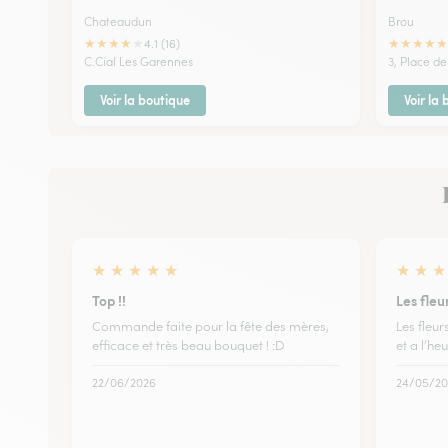
Chateaudun
Brou
★
★
★
★
★
★
★
★
★
★
4.1 (16)
C.Cial Les Garennes
3, Place de
Voir la boutique
Voir la
★
★
★
★
★
★
★
★
Top !!
Les fleu
Commande faite pour la fête des mères,
Les fleur
efficace et très beau bouquet ! :D
et a l’he
22/06/2026
24/05/20