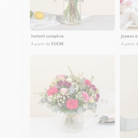
Instant complice
Joyeux a
52€95
À partir de
À partir 