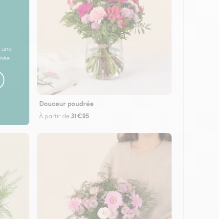
 une
rnée
Douceur poudrée
31€95
À partir de