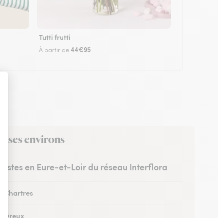
Tutti frutti
44€95
À partir de
ns ses environs
uristes en Eure-et-Loir du réseau Interflora
à Chartres
 à Dreux