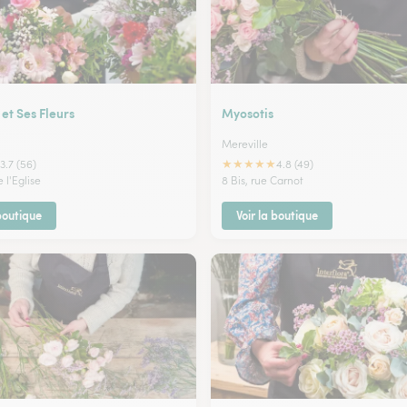
 et Ses Fleurs
Myosotis
Mereville
★
★
★
★
★
3.7 (56)
4.8 (49)
 l'Eglise
8 Bis, rue Carnot
 boutique
Voir la boutique