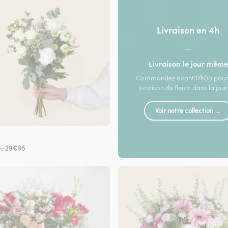
Livraison en 4h
—
Livraison le jour même
Commandez avant 17h00 pour
livraison de fleurs dans la jou
Voir notre collection →
29€95
de