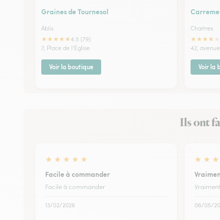
Graines de Tournesol
Carremen
Ablis
Chartres
★
★
★
★
★
★
★
★
★
★
4.5 (79)
7, Place de l'Eglise
42, avenue
Voir la boutique
Voir la
Ils ont f
★
★
★
★
★
★
★
★
Facile à commander
Vraimen
Facile à commander
Vraimen
13/02/2026
06/05/2