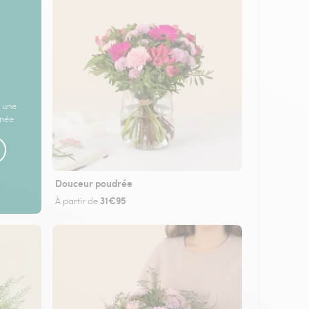
 une
rnée
Douceur poudrée
31€95
À partir de