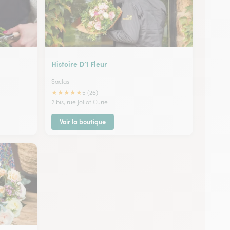
Histoire D’1 Fleur
Saclas
★
★
★
★
★
5 (26)
2 bis, rue Joliot Curie
Voir la boutique