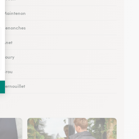
 à Maintenon
 à Senonches
à Anet
à Toury
à Brou
à Vernouillet
 à Saint-Lubin-des-Joncherets
à Lucé