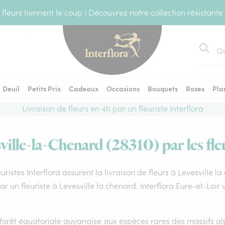
fleurs tiennent le coup ! Découvrez notre collection résistante
Recher
Deuil
Petits Prix
Cadeaux
Occasions
Bouquets
Roses
Pla
Livraison de fleurs en 4h par un fleuriste Interflora
ville-la-Chenard (28310) par les fle
euristes Interflora assurent la livraison de fleurs à Levesville 
par un fleuriste à Levesville la chenard. Interflora Eure-et-Loi
forêt équatoriale guyanaise aux espèces rares des massifs alp