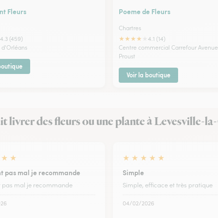
t Fleurs
Poeme de Fleurs
Chartres
★
★
★
★
★
4.3 (459)
4.1 (14)
 d'Orléans
Centre commercial Carrefour Avenue
Proust
 boutique
Voir la boutique
ait livrer des fleurs ou une plante à Levesville-
★
★
★
★
★
★
★
t pas mal je recommande
Simple
t pas mal je recommande
Simple, efficace et très pratique
026
04/02/2026