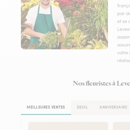
frança
par de
et se 
Levesv
assemb
assure
votre 
réalis
Nos fleuristes à Lev
MEILLEURES VENTES
DEUIL
ANNIVERSAIRE