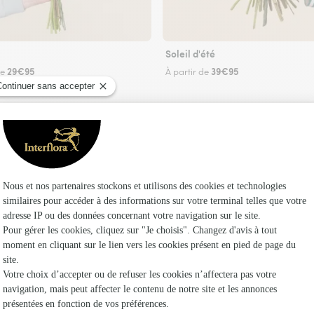
Soleil d'été
29€95
39€95
de
À partir de
Faire livrer des fleurs
uriste Interflora à Levesville-la-Chenard et da
Les fle
Fleuristes 
Fleuristes