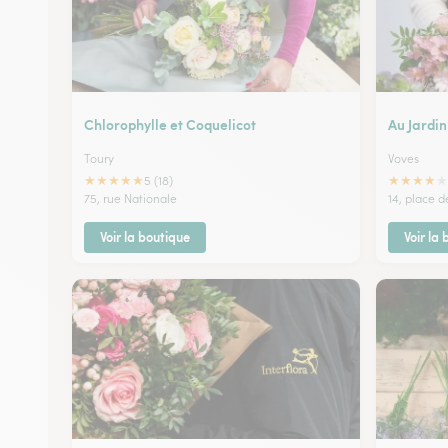
Chlorophylle et Coquelicot
Au Jardin
Toury
Voves
★
★
★
★
★
★
★
★
★
★
5 (18)
75, rue Nationale
14, place de
Voir la boutique
Voir la