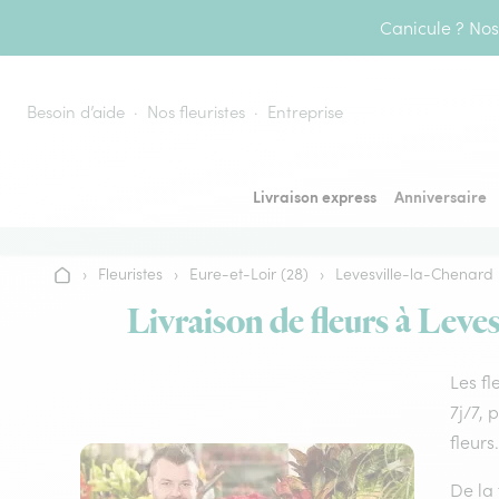
Aller au contenu
Canicule ? Nos 
Besoin d’aide
Nos fleuristes
Entreprise
Livraison express
Anniversaire
›
Fleuristes
›
Eure-et-Loir (28)
›
Levesville-la-Chenard
Accueil
Livraison de fleurs à Leves
Les fl
7j/7, 
fleurs.
De la 