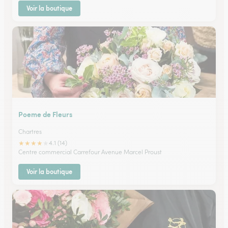
Voir la boutique
Poeme de Fleurs
Chartres
★
★
★
★
★
4.1 (14)
Centre commercial Carrefour Avenue Marcel Proust
Voir la boutique