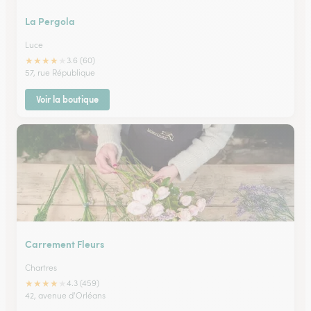
La Pergola
Luce
★
★
★
★
★
3.6 (60)
57, rue République
Voir la boutique
Carrement Fleurs
Chartres
★
★
★
★
★
4.3 (459)
42, avenue d'Orléans