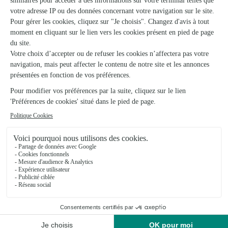
Carrement Fleurs
Vernouillet
★
★
★
★
★
4.3 (445)
31, route de Chartres ZAC Plein Sud
Voir la boutique
Ils ont fait livrer des fleurs ou une plante à
Romilly sur Aigre
★
★
★
★
★
Prestation conforme
Prestation conforme