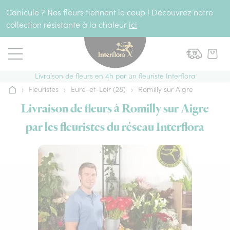
Aller au contenu
Canicule ? Nos fleurs tiennent le coup ! Découvrez notre
collection résistante à la chaleur
ici
Livraison de fleurs en 4h par un fleuriste Interflora
›
Fleuristes
›
Eure-et-Loir (28)
›
Romilly sur Aigre
Accueil
Livraison de fleurs à Romilly sur Aigre
par les fleuristes du réseau Interflora