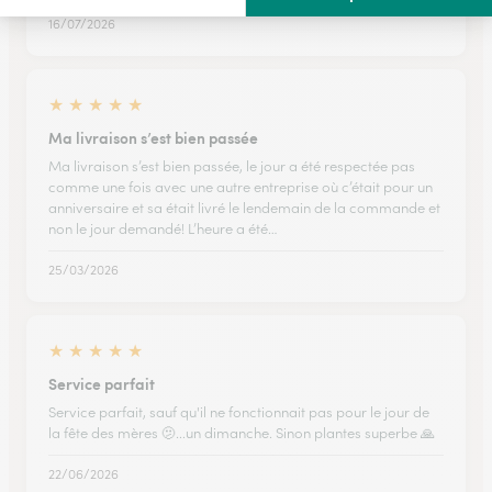
16/07/2026
★
★
★
★
★
Ma livraison s’est bien passée
Ma livraison s’est bien passée, le jour a été respectée pas
comme une fois avec une autre entreprise où c’était pour un
anniversaire et sa était livré le lendemain de la commande et
non le jour demandé! L’heure a été…
25/03/2026
★
★
★
★
★
Service parfait
Service parfait, sauf qu'il ne fonctionnait pas pour le jour de
la fête des mères 🫤...un dimanche. Sinon plantes superbe 🙏
22/06/2026