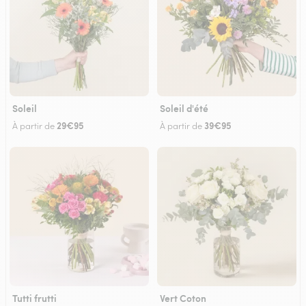
Soleil
Soleil d'été
29€95
39€95
À partir de
À partir de
Tutti frutti
Vert Coton