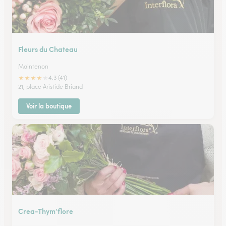
Fleurs du Chateau
Maintenon
★
★
★
★
★
4.3 (41)
21, place Aristide Briand
Voir la boutique
Crea-Thym’flore