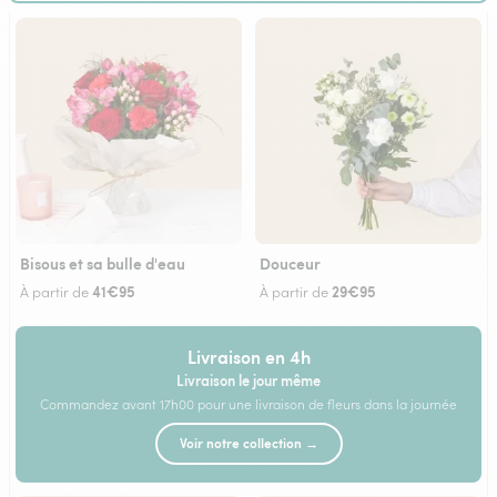
Bisous et sa bulle d'eau
Douceur
41€95
29€95
À partir de
À partir de
Livraison en 4h
Livraison le jour même
Commandez avant 17h00 pour une livraison de fleurs dans la journée
Voir notre collection →