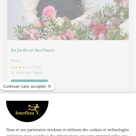
Au Jardin et Ses Fleurs
Voves
★
★
★
★
★
3.7 (56)
14, place de l'Eglise
Voir la boutique