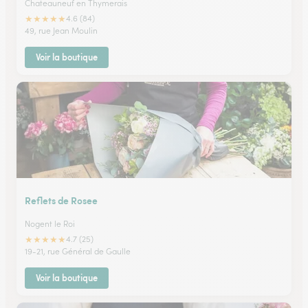
Chateauneuf en Thymerais
★
★
★
★
★
4.6 (84)
49, rue Jean Moulin
Voir la boutique
Reflets de Rosee
Nogent le Roi
★
★
★
★
★
4.7 (25)
19-21, rue Général de Gaulle
Voir la boutique