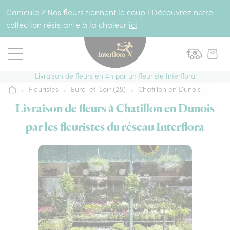
Aller au contenu
Canicule ? Nos fleurs tiennent le coup ! Découvrez notre
collection résistante à la chaleur
ici
Livraison de fleurs en 4h par un fleuriste Interflora
›
Fleuristes
›
Eure-et-Loir (28)
›
Chatillon en Dunois
Accueil
Livraison de fleurs à Chatillon en Dunois
par les fleuristes du réseau Interflora