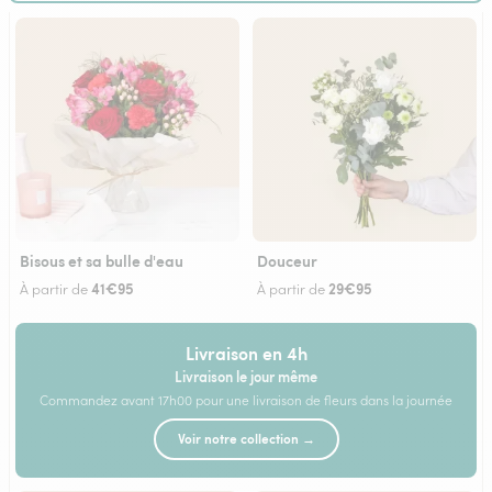
Bisous et sa bulle d'eau
Douceur
41€95
29€95
À partir de
À partir de
Livraison en 4h
Livraison le jour même
Commandez avant 17h00 pour une livraison de fleurs dans la journée
Voir notre collection →