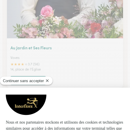
Au Jardin et Ses Fleurs
Voves
★
★
★
★
★
3.7 (56)
14, place de l'Eglise
Voir la boutique