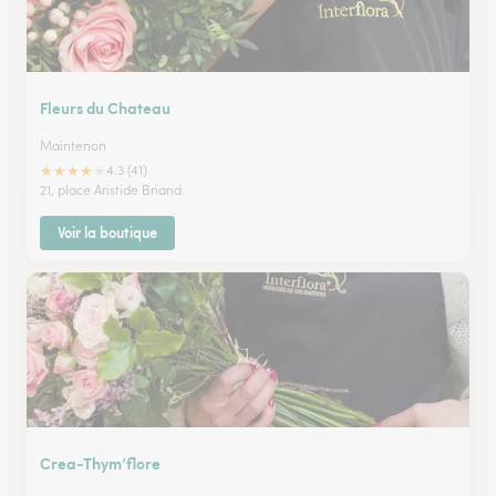
Fleurs du Chateau
Maintenon
★
★
★
★
★
4.3 (41)
21, place Aristide Briand
Voir la boutique
Crea-Thym’flore