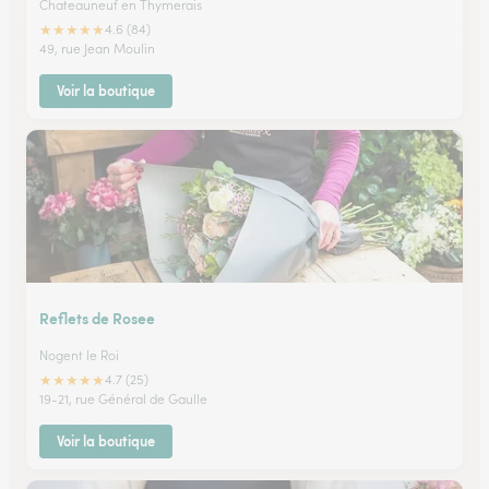
Chateauneuf en Thymerais
★
★
★
★
★
4.6 (84)
49, rue Jean Moulin
Voir la boutique
Reflets de Rosee
Nogent le Roi
★
★
★
★
★
4.7 (25)
19-21, rue Général de Gaulle
Voir la boutique