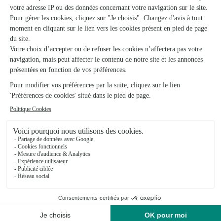
Carrement Fleurs
Vernouillet
★
★
★
★
★
4.3 (445)
31, route de Chartres ZAC Plein Sud
Voir la boutique
Ils ont fait livrer des fleurs ou une plante à
Chatillon en Dunois
★
★
★
★
★
Parfait
Parfait Je suis satisfait