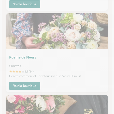
Voir la boutique
Poeme de Fleurs
Chartres
★
★
★
★
★
4.1 (14)
Centre commercial Carrefour Avenue Marcel Proust
Voir la boutique