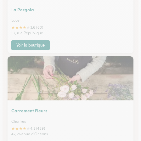
La Pergola
Luce
★
★
★
★
★
3.6 (60)
57, rue République
Voir la boutique
Carrement Fleurs
Chartres
★
★
★
★
★
4.3 (459)
42, avenue d'Orléans