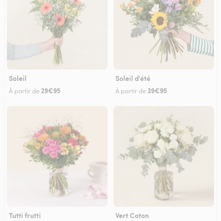
Soleil
Soleil d'été
29€95
39€95
À partir de
À partir de
Tutti frutti
Vert Coton