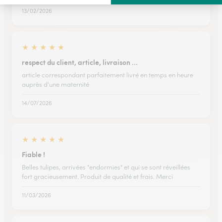
13/02/2026
★
★
★
★
★
respect du client, article, livraison ...
article correspondant parfaitement livré en temps en heure
auprès d'une maternité
14/07/2026
★
★
★
★
★
Fiable !
Belles tulipes, arrivées "endormies" et qui se sont réveillées
fort gracieusement. Produit de qualité et frais. Merci
11/03/2026