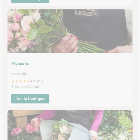
Myosotis
Mereville
★
★
★
★
★
4.8 (49)
8 Bis, rue Carnot
Voir la boutique