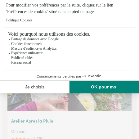
Monceau Fleurs
Orleans
★
★
★
★
★
4 (160)
1, rue des Carmes
Voir la boutique
Atelier Apres la Pluie
Orleans
★
★
★
★
★
4.3 (126)