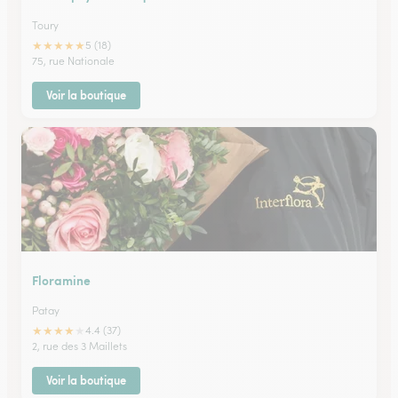
Toury
★
★
★
★
★
5 (18)
75, rue Nationale
Voir la boutique
Floramine
Patay
★
★
★
★
★
4.4 (37)
2, rue des 3 Maillets
Voir la boutique