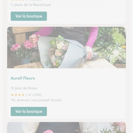
7, place de la République
Voir la boutique
Aurell Fleurs
St Jean de Braye
★
★
★
★
★
4.1 (230)
119, avenue Louis Joseph Soulas
Voir la boutique