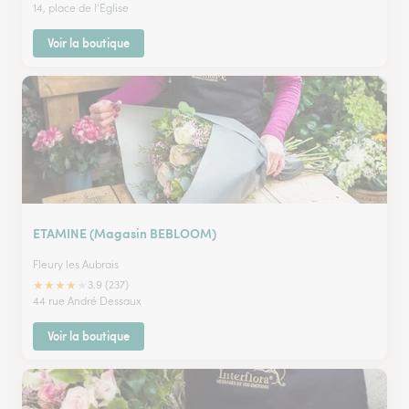
14, place de l'Eglise
Voir la boutique
ETAMINE (Magasin BEBLOOM)
Fleury les Aubrais
★
★
★
★
★
3.9 (237)
44 rue André Dessaux
Voir la boutique