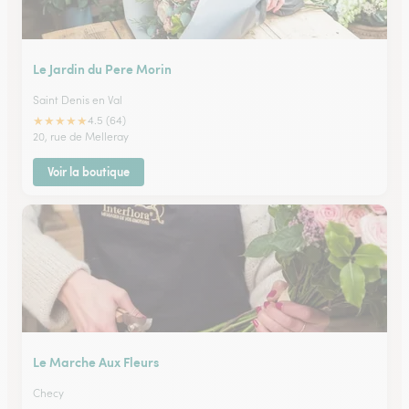
Le Jardin du Pere Morin
Saint Denis en Val
★
★
★
★
★
4.5 (64)
20, rue de Melleray
Voir la boutique
Le Marche Aux Fleurs
Checy