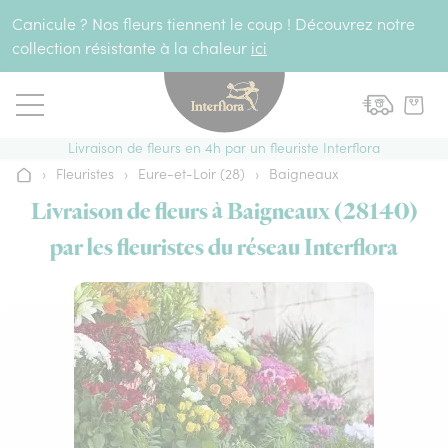
Aller au contenu
Canicule ? Nos fleurs tiennent le coup ! Découvrez notre
collection résistante à la chaleur
ici
Livraison de fleurs en 4h par un fleuriste Interflora
›
Fleuristes
›
Eure-et-Loir (28)
›
Baigneaux
Accueil
Livraison de fleurs à Baigneaux (28140)
par les fleuristes du réseau Interflora