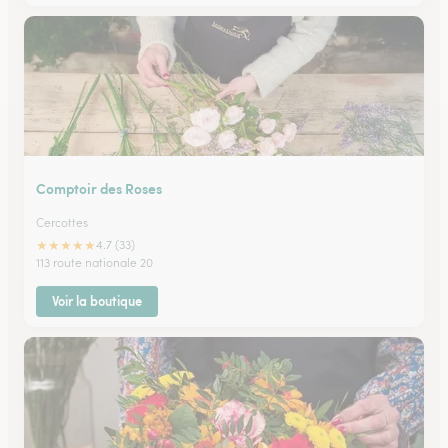
Comptoir des Roses
Cercottes
★
★
★
★
★
4.7 (33)
113 route nationale 20
Voir la boutique