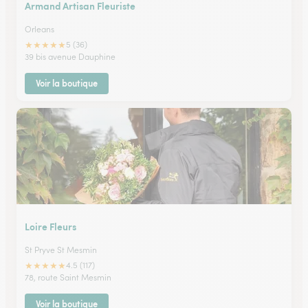
Armand Artisan Fleuriste
Orleans
★
★
★
★
★
5 (36)
39 bis avenue Dauphine
Voir la boutique
Loire Fleurs
St Pryve St Mesmin
★
★
★
★
★
4.5 (117)
78, route Saint Mesmin
Voir la boutique