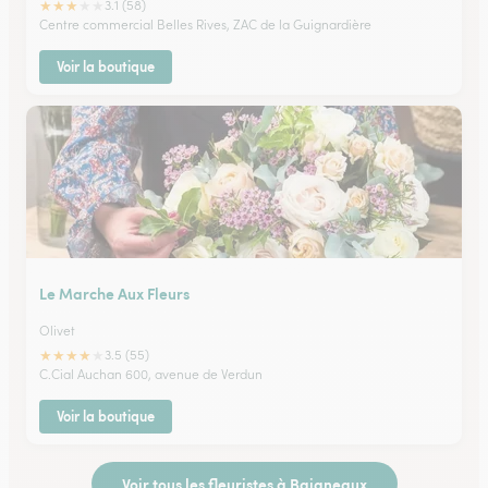
★
★
★
★
★
3.1 (58)
Centre commercial Belles Rives, ZAC de la Guignardière
Voir la boutique
Le Marche Aux Fleurs
Olivet
★
★
★
★
★
3.5 (55)
C.Cial Auchan 600, avenue de Verdun
Voir la boutique
Voir tous les fleuristes à Baigneaux