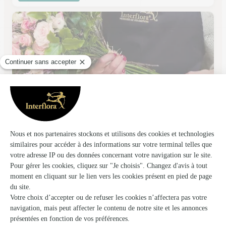
A la Fee Violette
Orleans
★
★
★
★
★
4.7 (79)
1, rue D'Illiers
Voir la boutique