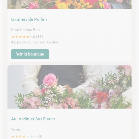
Graines de Pollen
Neuville Aux Bois
★
★
★
★
★
4.8 (65)
42, place du Général Leclerc
Voir la boutique
Au Jardin et Ses Fleurs
Voves
★
★
★
★
★
3.7 (56)