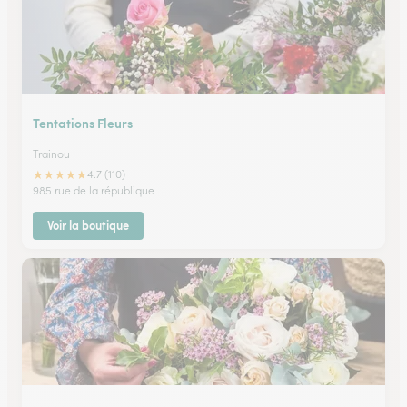
Tentations Fleurs
Trainou
★
★
★
★
★
4.7 (110)
985 rue de la république
Voir la boutique