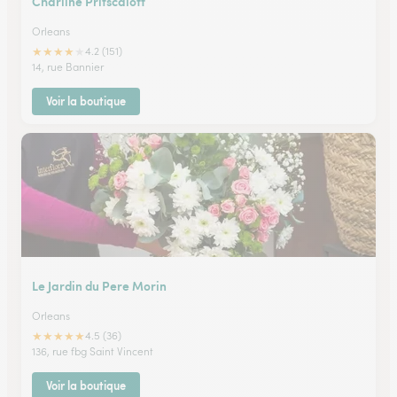
Charline Pritscaloff
Orleans
★
★
★
★
★
4.2 (151)
14, rue Bannier
Voir la boutique
Le Jardin du Pere Morin
Orleans
★
★
★
★
★
4.5 (36)
136, rue fbg Saint Vincent
Voir la boutique