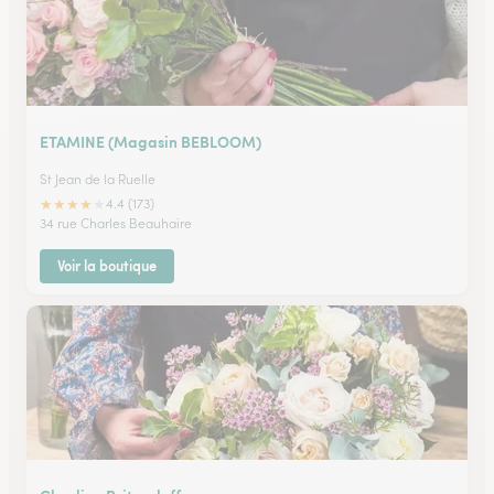
ETAMINE (Magasin BEBLOOM)
St Jean de la Ruelle
★
★
★
★
★
4.4 (173)
34 rue Charles Beauhaire
Voir la boutique