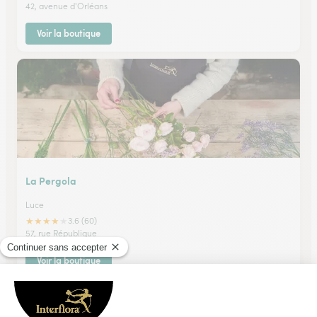
42, avenue d'Orléans
Voir la boutique
La Pergola
Luce
★
★
★
★
★
3.6 (60)
57, rue République
Voir la boutique