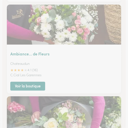
Ambiance… de Fleurs
Chateaudun
★
★
★
★
★
4.1 (16)
C.Cial Les Garennes
Voir la boutique