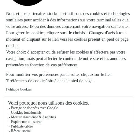
Ils ont fait livrer des fleurs ou une plante à
Sancheville
★
★
★
★
★
Livraison et bouquet parfait
Livraison et bouquet parfait
07/06/2026
★
★
★
★
★
Des fleurs de qualité
Des fleurs de qualité, bien présentées, un bouquet
harmonieux et une livraison au top
13/02/2026