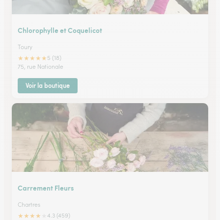
Chlorophylle et Coquelicot
Toury
★
★
★
★
★
5 (18)
75, rue Nationale
Voir la boutique
Carrement Fleurs
Chartres
★
★
★
★
★
4.3 (459)