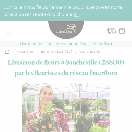
Aller au contenu
Canicule ? Nos fleurs tiennent le coup ! Découvrez notre
collection résistante à la chaleur
ici
Livraison de fleurs en 4h par un fleuriste Interflora
›
Fleuristes
›
Eure-et-Loir (28)
›
Sancheville
Accueil
Livraison de fleurs à Sancheville (28800)
par les fleuristes du réseau Interflora