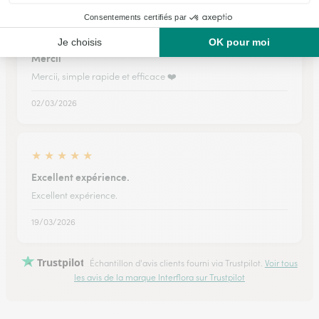
★
★
★
★
★
Mercii
Mercii, simple rapide et efficace ❤️
02/03/2026
★
★
★
★
★
Excellent expérience.
Excellent expérience.
19/03/2026
Trustpilot
Échantillon d'avis clients fourni via Trustpilot.
Voir tous
les avis de la marque Interflora sur Trustpilot