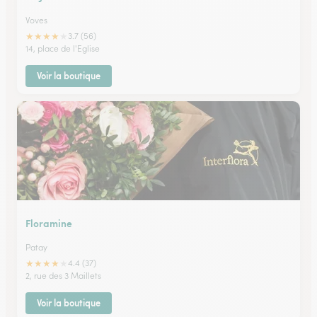
Voves
★
★
★
★
★
3.7 (56)
14, place de l'Eglise
Voir la boutique
Floramine
Patay
★
★
★
★
★
4.4 (37)
2, rue des 3 Maillets
Voir la boutique