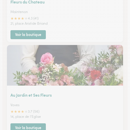
Fleurs du Chateau
Maintenon
★
★
★
★
★
4.3 (41)
21, place Aristide Briand
Voir la boutique
Au Jardin et Ses Fleurs
Voves
★
★
★
★
★
3.7 (56)
14, place de l'Eglise
Voir la boutique