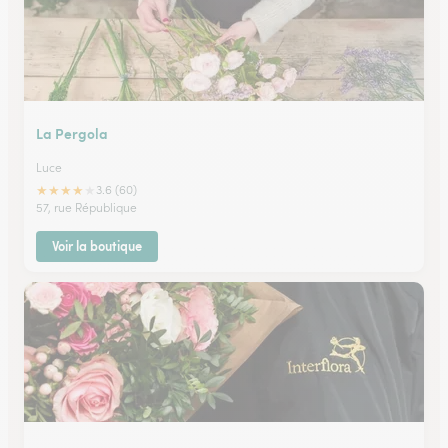
La Pergola
Luce
★
★
★
★
★
3.6 (60)
57, rue République
Voir la boutique