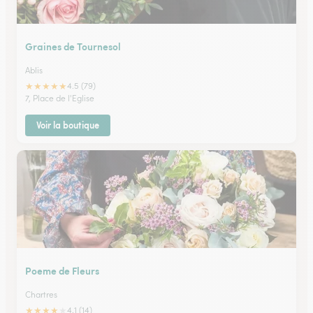
Graines de Tournesol
Ablis
★
★
★
★
★
4.5 (79)
7, Place de l'Eglise
Voir la boutique
Poeme de Fleurs
Chartres
★
★
★
★
★
4.1 (14)