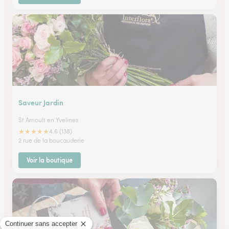
Saveur Jardin
St Arnoult en Yvelines
★
★
★
★
★
4.6 (138)
2 rue de la boucauderie
Voir la boutique