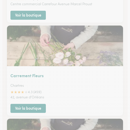
Centre commercial Carrefour Avenue Marcel Proust
Voir la boutique
Carrement Fleurs
Chartres
★
★
★
★
★
4.3 (459)
42, avenue d'Orléans
Voir la boutique