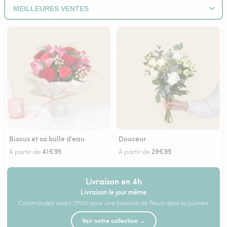
Bisous et sa bulle d'eau
Douceur
41€95
29€95
À partir de
À partir de
Livraison en 4h
Livraison le jour même
Commandez avant 17h00 pour une livraison de fleurs dans la journée
Voir notre collection →