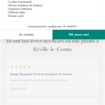
★
★
★
★
★
4.7 (25)
19-21, rue Général de Gaulle
Voir la boutique
Ils ont fait livrer des fleurs ou une plante à
Béville-le-Comte
★
★
★
★
★
Super bouquet livré en temps et en heure
Super bouquet livré en temps et en heure
07/05/2026