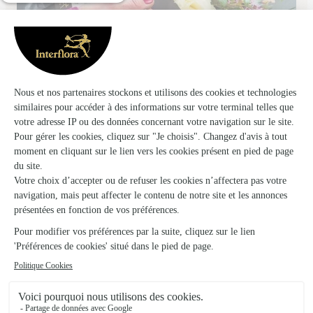
Chez Ugo et Lea
Rambouillet
★
★
★
★
★
4 (44)
2, Place Fernand Prud'Homme
Voir la boutique
Reflets de Rosee
Nogent le Roi