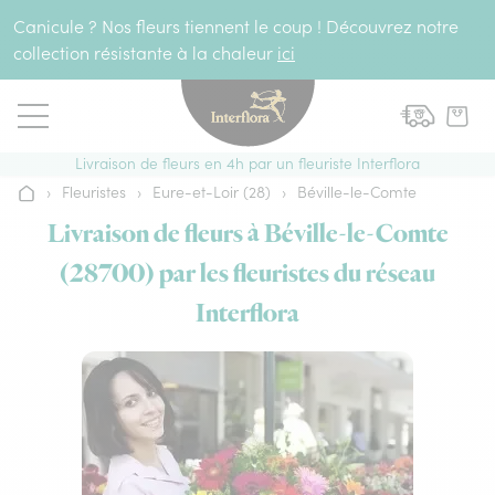
Aller au contenu
Canicule ? Nos fleurs tiennent le coup ! Découvrez notre
collection résistante à la chaleur
ici
Livraison de fleurs en 4h par un fleuriste Interflora
›
Fleuristes
›
Eure-et-Loir (28)
›
Béville-le-Comte
Accueil
Livraison de fleurs à Béville-le-Comte
(28700) par les fleuristes du réseau
Interflora