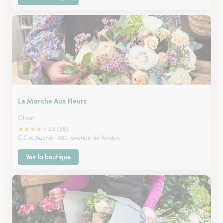
Le Marche Aux Fleurs
Olivet
★
★
★
★
★
3.5 (55)
C.Cial Auchan 600, avenue de Verdun
Voir la boutique