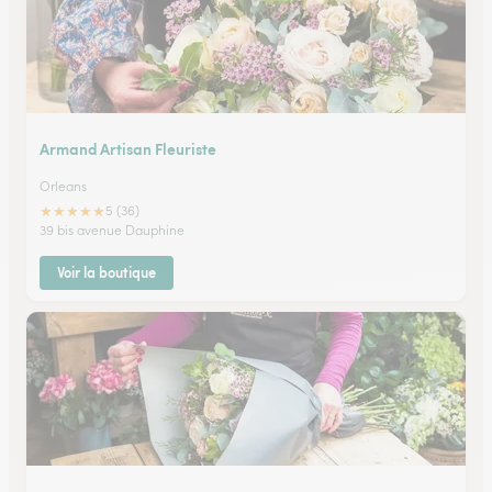
Armand Artisan Fleuriste
Orleans
★
★
★
★
★
5 (36)
39 bis avenue Dauphine
Voir la boutique