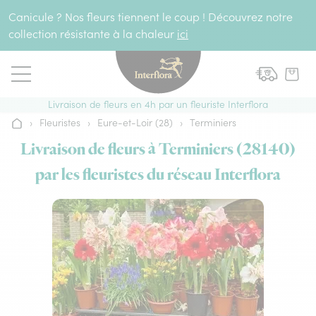
Aller au contenu
Canicule ? Nos fleurs tiennent le coup ! Découvrez notre
collection résistante à la chaleur
ici
Livraison de fleurs en 4h par un fleuriste Interflora
›
Fleuristes
›
Eure-et-Loir (28)
›
Terminiers
Accueil
Livraison de fleurs à Terminiers (28140)
par les fleuristes du réseau Interflora