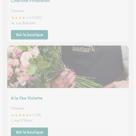
Charline Pritscaloff
Orleans
★
★
★
★
★
4.2 (151)
14, rue Bannier
Voir la boutique
A la Fee Violette
Orleans
★
★
★
★
★
4.7 (79)
1, rue D'Illiers
Voir la boutique