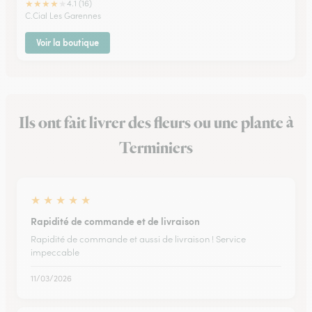
★
★
★
★
★
4.1 (16)
C.Cial Les Garennes
Voir la boutique
Ils ont fait livrer des fleurs ou une plante à
Terminiers
★
★
★
★
★
Rapidité de commande et de livraison
Rapidité de commande et aussi de livraison ! Service
impeccable
11/03/2026