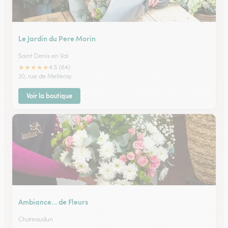
Le Jardin du Pere Morin
Saint Denis en Val
★
★
★
★
★
4.5 (64)
20, rue de Melleray
Voir la boutique
Ambiance… de Fleurs
Chateaudun