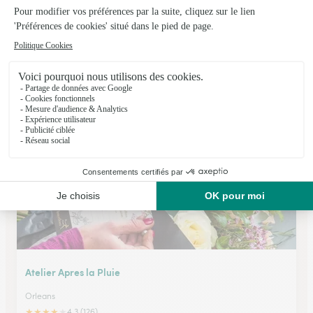
Le Jardin du Pere Morin
Orleans
★
★
★
★
★
4.5 (36)
136, rue fbg Saint Vincent
Voir la boutique
Atelier Apres la Pluie
Orleans
★
★
★
★
★
4.3 (126)