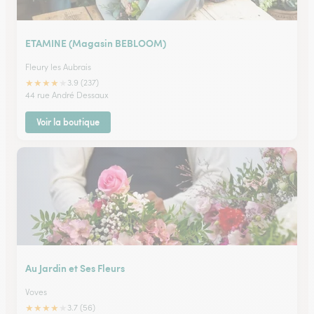
ETAMINE (Magasin BEBLOOM)
Fleury les Aubrais
★
★
★
★
★
3.9 (237)
44 rue André Dessaux
Voir la boutique
Au Jardin et Ses Fleurs
Voves
★
★
★
★
★
3.7 (56)