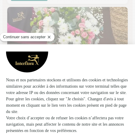
Monceau Fleurs
Orleans
★
★
★
★
★
4 (160)
1, rue des Carmes
Voir la boutique