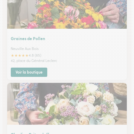
Graines de Pollen
Neuville Aux Bois
★
★
★
★
★
4.8 (65)
42, place du Général Leclerc
Voir la boutique