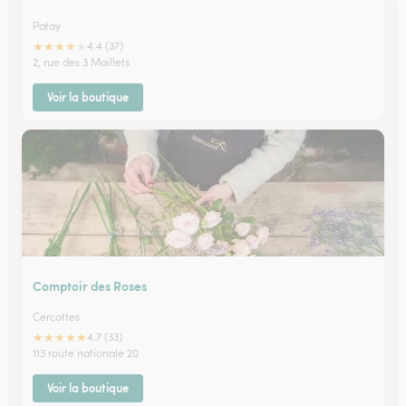
Patay
★
★
★
★
★
4.4 (37)
2, rue des 3 Maillets
Voir la boutique
Comptoir des Roses
Cercottes
★
★
★
★
★
4.7 (33)
113 route nationale 20
Voir la boutique