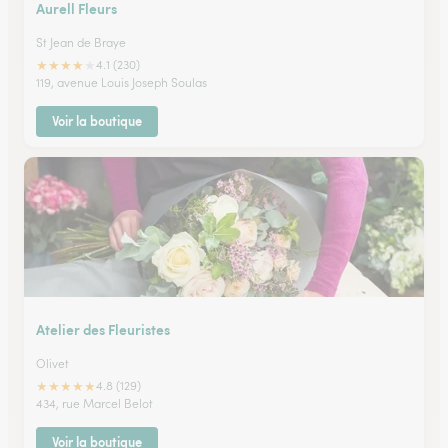
Aurell Fleurs
St Jean de Braye
★
★
★
★
★
4.1 (230)
119, avenue Louis Joseph Soulas
Voir la boutique
Atelier des Fleuristes
Olivet
★
★
★
★
★
4.8 (129)
434, rue Marcel Belot
Voir la boutique