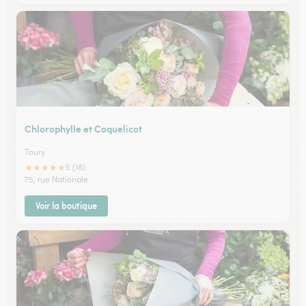
Chlorophylle et Coquelicot
Toury
★
★
★
★
★
5 (18)
75, rue Nationale
Voir la boutique