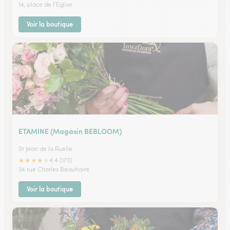
14, place de l'Eglise
Voir la boutique
ETAMINE (Magasin BEBLOOM)
St Jean de la Ruelle
★
★
★
★
★
4.4 (173)
34 rue Charles Beauhaire
Voir la boutique