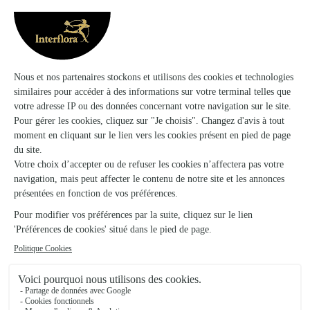
Voir la boutique
K Deau Fleurs
Gometz la Ville
★
★
★
★
★
4.9 (58)
4 Espace Trois Quartiers
Voir la boutique