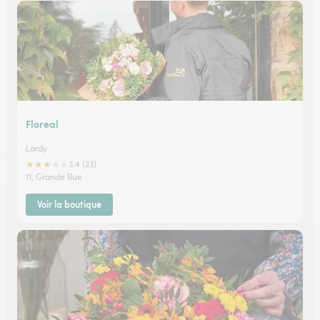
Floreal
Lardy
★
★
★
★
★
3.4 (23)
11, Grande Rue
Voir la boutique