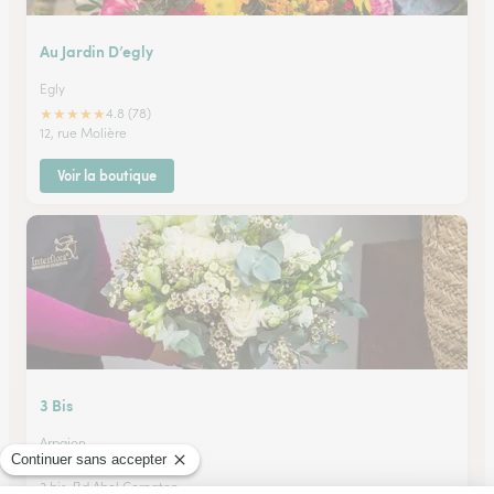
Au Jardin D’egly
Egly
★
★
★
★
★
4.8 (78)
12, rue Molière
Voir la boutique
3 Bis
Arpajon
★
★
★
★
★
4.7 (93)
3 bis, Bd Abel Cornaton