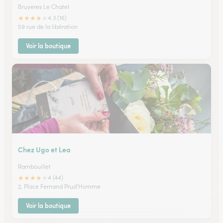
Bruyeres Le Chatel
★
★
★
★
★
4.3 (16)
59 rue de la libération
Voir la boutique
Chez Ugo et Lea
Rambouillet
★
★
★
★
★
4 (44)
2, Place Fernand Prud'Homme
Voir la boutique