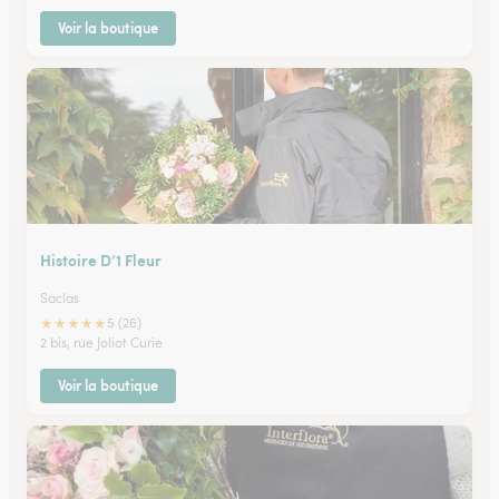
Voir la boutique
Histoire D’1 Fleur
Saclas
★
★
★
★
★
5 (26)
2 bis, rue Joliot Curie
Voir la boutique