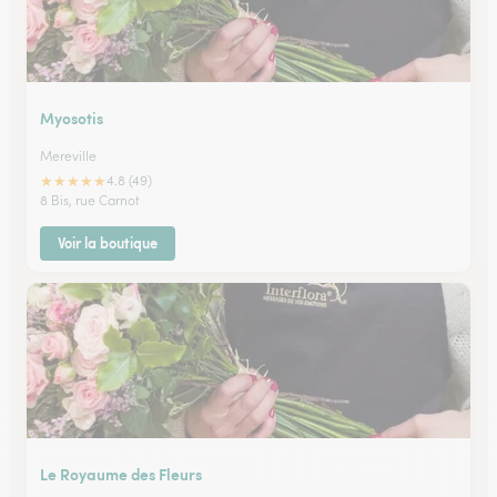
Myosotis
Mereville
★
★
★
★
★
4.8 (49)
8 Bis, rue Carnot
Voir la boutique
Le Royaume des Fleurs