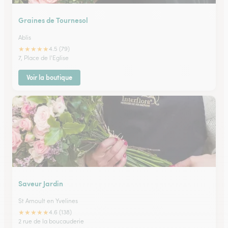
Graines de Tournesol
Ablis
★
★
★
★
★
4.5 (79)
7, Place de l'Eglise
Voir la boutique
Saveur Jardin
St Arnoult en Yvelines
★
★
★
★
★
4.6 (138)
2 rue de la boucauderie