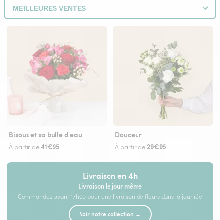
Bisous et sa bulle d'eau
Douceur
41€95
29€95
À partir de
À partir de
Livraison en 4h
Livraison le jour même
Commandez avant 17h00 pour une livraison de fleurs dans la journée
Voir notre collection →