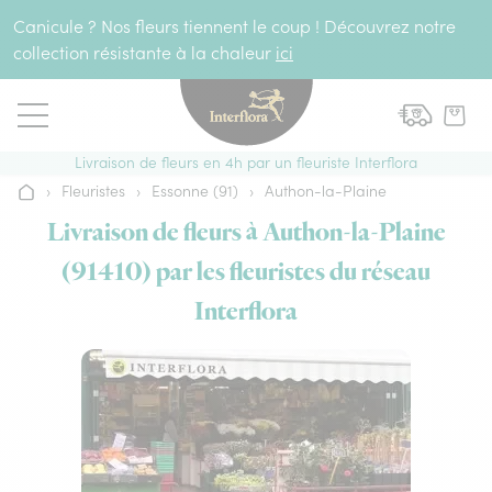
Aller au contenu
Canicule ? Nos fleurs tiennent le coup ! Découvrez notre
collection résistante à la chaleur
ici
Livraison de fleurs en 4h par un fleuriste Interflora
›
Fleuristes
›
Essonne (91)
›
Authon-la-Plaine
Accueil
Livraison de fleurs à Authon-la-Plaine
(91410) par les fleuristes du réseau
Interflora