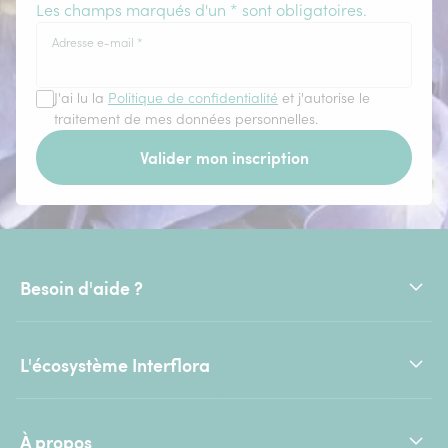
Les champs marqués d'un * sont obligatoires.
Adresse e-mail
*
J'ai lu la
Politique de confidentialité
et j'autorise le
traitement de mes données personnelles.
Valider mon inscription
Besoin d'aide ?
L'écosystème Interflora
À propos