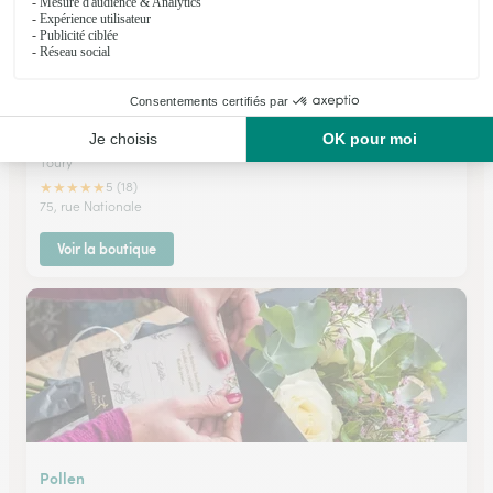
Chlorophylle et Coquelicot
Toury
★
★
★
★
★
5 (18)
75, rue Nationale
Voir la boutique
Pollen