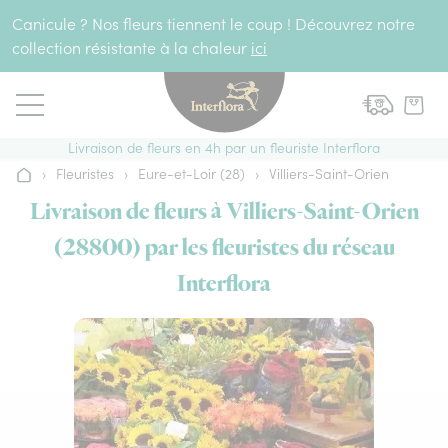
Aller au contenu
Canicule ? Nos fleurs tiennent le coup ! Découvrez notre
collection résistante à la chaleur
ici
Livraison de fleurs en 4h par un fleuriste Interflora
›
Fleuristes
›
Eure-et-Loir (28)
›
Villiers-Saint-Orien
Accueil
Livraison de fleurs à Villiers-Saint-Orien
(28800) par les fleuristes du réseau
Interflora