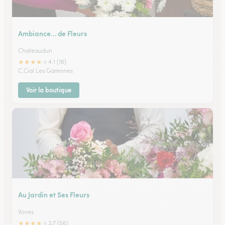
Ambiance… de Fleurs
Chateaudun
★
★
★
★
★
4.1 (16)
C.Cial Les Garennes
Voir la boutique
Au Jardin et Ses Fleurs
Voves
★
★
★
★
★
3.7 (56)