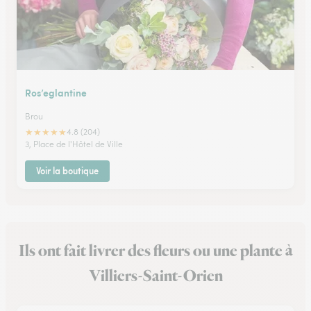
Ros’eglantine
Brou
★
★
★
★
★
4.8 (204)
3, Place de l'Hôtel de Ville
Voir la boutique
Ils ont fait livrer des fleurs ou une plante à
Villiers-Saint-Orien