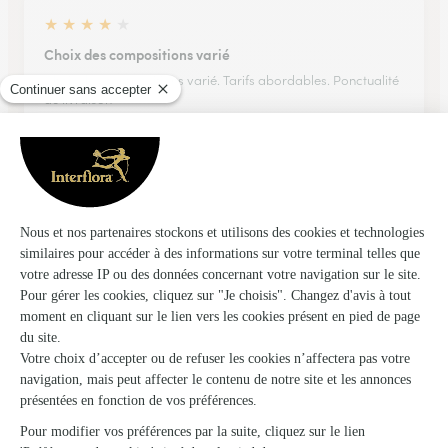
★
★
★
★
★
Choix des compositions varié
Choix des compositions varié. Tarifs abordables. Ponctualité
de livraison
26/07/2026
★
★
★
★
★
Livraison rapide
Livraison rapide, arrangement au delà des attentes.
01/06/2026
★
★
★
★
★
rapidité
Choix rapidité, maintenant j'attends que les fleurs soient