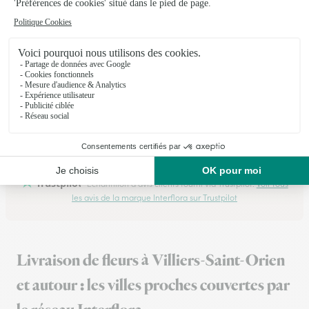
livrées à temps et sur le lieu choisi .
11/02/2026
★
★
★
★
★
Du choix et un service efficace
Du choix et un service efficace, a priori.
18/05/2026
Trustpilot
Échantillon d'avis clients fourni via Trustpilot.
Voir tous
les avis de la marque Interflora sur Trustpilot
Livraison de fleurs à Villiers-Saint-Orien
et autour : les villes proches couvertes par