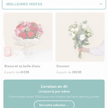
Bisous et sa bulle d'eau
Douceur
41€95
29€95
À partir de
À partir de
Livraison en 4h
Livraison le jour même
Commandez avant 17h00 pour une livraison de fleurs dans la journée
Voir notre collection →