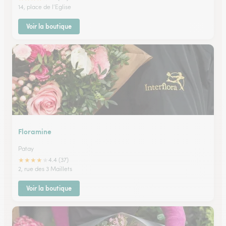
14, place de l'Eglise
Voir la boutique
Floramine
Patay
★
★
★
★
★
4.4 (37)
2, rue des 3 Maillets
Voir la boutique