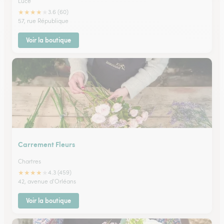
Luce
★
★
★
★
★
3.6 (60)
57, rue République
Voir la boutique
Carrement Fleurs
Chartres
★
★
★
★
★
4.3 (459)
42, avenue d'Orléans
Voir la boutique