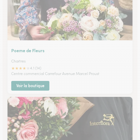
Poeme de Fleurs
Chartres
★
★
★
★
★
4.1 (14)
Centre commercial Carrefour Avenue Marcel Proust
Voir la boutique