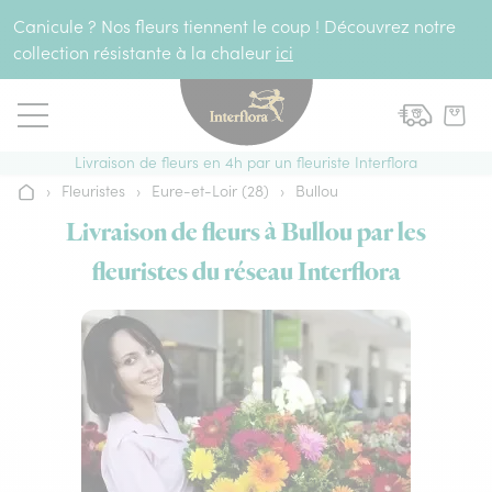
Aller au contenu
Canicule ? Nos fleurs tiennent le coup ! Découvrez notre
collection résistante à la chaleur
ici
Livraison de fleurs en 4h par un fleuriste Interflora
›
Fleuristes
›
Eure-et-Loir (28)
›
Bullou
Accueil
Livraison de fleurs à Bullou par les
fleuristes du réseau Interflora