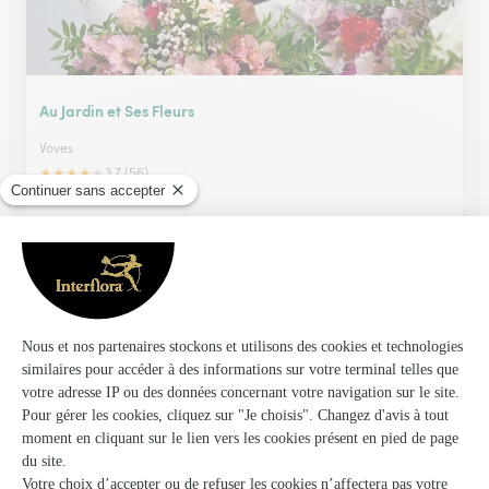
Au Jardin et Ses Fleurs
Voves
★
★
★
★
★
3.7 (56)
14, place de l'Eglise
Voir la boutique
Carrement Fleurs