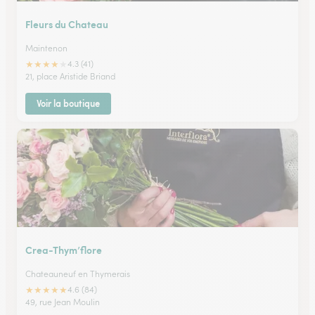
Fleurs du Chateau
Maintenon
★
★
★
★
★
4.3 (41)
21, place Aristide Briand
Voir la boutique
Crea-Thym’flore
Chateauneuf en Thymerais
★
★
★
★
★
4.6 (84)
49, rue Jean Moulin