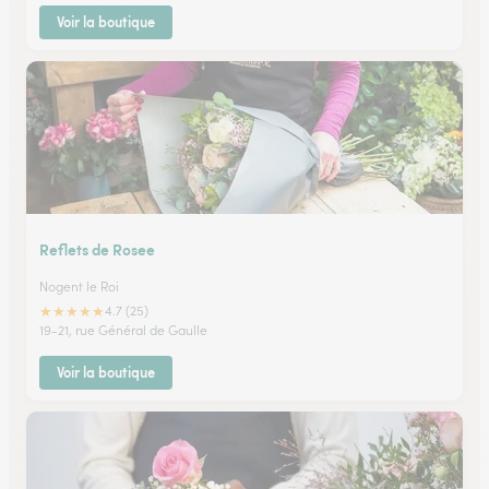
Voir la boutique
Reflets de Rosee
Nogent le Roi
★
★
★
★
★
4.7 (25)
19-21, rue Général de Gaulle
Voir la boutique