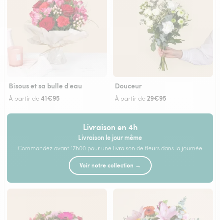
Bisous et sa bulle d'eau
Douceur
41€95
29€95
À partir de
À partir de
Livraison en 4h
Livraison le jour même
Commandez avant 17h00 pour une livraison de fleurs dans la journée
Voir notre collection →