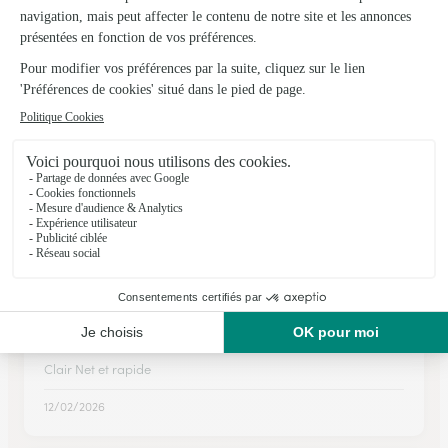
Vernouillet
★
★
★
★
★
4.3 (445)
31, route de Chartres ZAC Plein Sud
Voir la boutique
Ils ont fait livrer des fleurs ou une plante à
Bullou
★
★
★
★
★
Clair Net et rapide
Clair Net et rapide
12/02/2026