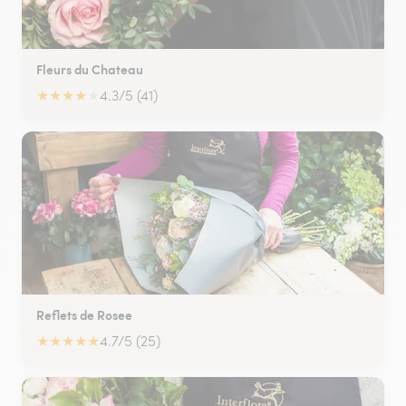
Fleurs du Chateau
★
★
★
★
★
4.3/5 (41)
Reflets de Rosee
★
★
★
★
★
4.7/5 (25)