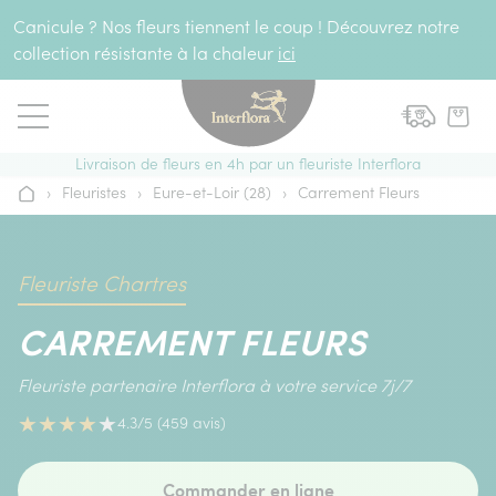
Aller au contenu
Canicule ? Nos fleurs tiennent le coup ! Découvrez notre
collection résistante à la chaleur
ici
Livraison de fleurs en 4h par un fleuriste Interflora
›
Fleuristes
›
Eure-et-Loir (28)
›
Carrement Fleurs
Accueil
Fleuriste Chartres
CARREMENT FLEURS
Fleuriste partenaire Interflora à votre service 7j/7
★
★
★
★
★
4.3/5 (459 avis)
Commander en ligne