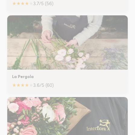
★
★
★
★
★
3.7/5 (56)
La Pergola
★
★
★
★
★
3.6/5 (60)