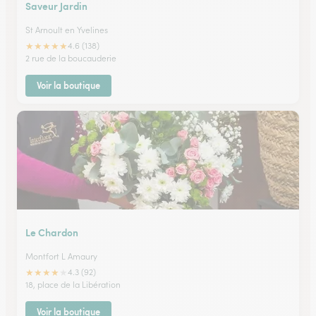
Saveur Jardin
St Arnoult en Yvelines
★
★
★
★
★
4.6 (138)
2 rue de la boucauderie
Voir la boutique
Le Chardon
Montfort L Amaury
★
★
★
★
★
4.3 (92)
18, place de la Libération
Voir la boutique