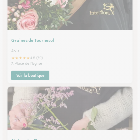
Graines de Tournesol
Ablis
★
★
★
★
★
4.5 (79)
7, Place de l'Eglise
Voir la boutique