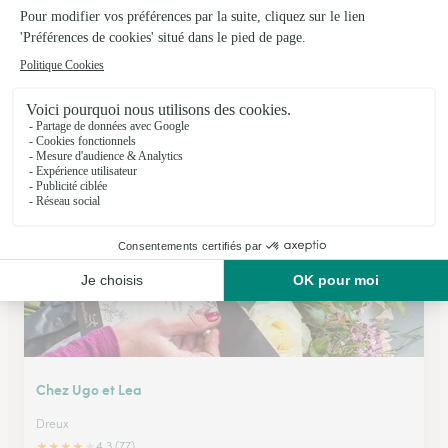
Benoist Yves Fleurs
Dreux
★
★
★
★
★
4.8 (55)
41, rue Saint Martin
Voir la boutique
Chez Ugo et Lea
Dreux
★
★
★
★
★
4.3 (77)