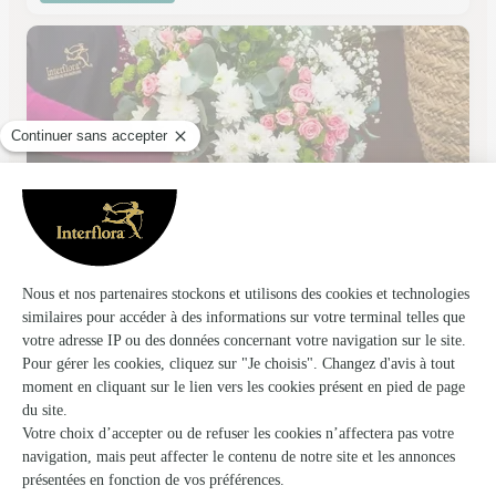
L’ile Fleurie
Houdan
★
★
★
★
★
3.5 (90)
34, Grande Rue
Voir la boutique