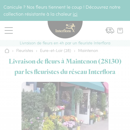
Aller au contenu
Canicule ? Nos fleurs tiennent le coup ! Découvrez notre
collection résistante à la chaleur
ici
Livraison de fleurs en 4h par un fleuriste Interflora
›
Fleuristes
›
Eure-et-Loir (28)
›
Maintenon
Accueil
Livraison de fleurs à Maintenon (28130)
par les fleuristes du réseau Interflora