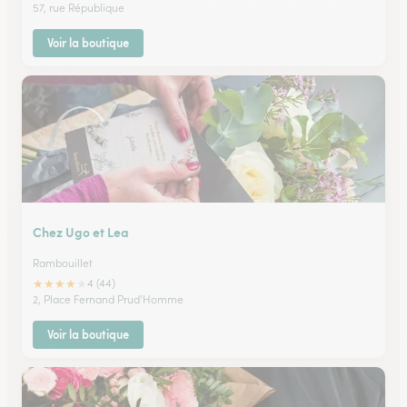
57, rue République
Voir la boutique
Chez Ugo et Lea
Rambouillet
★
★
★
★
★
4 (44)
2, Place Fernand Prud'Homme
Voir la boutique