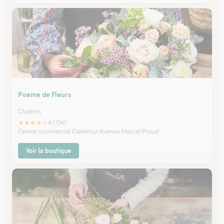
Poeme de Fleurs
Chartres
★
★
★
★
★
4.1 (14)
Centre commercial Carrefour Avenue Marcel Proust
Voir la boutique