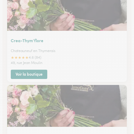
Crea-Thym’flore
Chateauneuf en Thymerais
★
★
★
★
★
4.6 (84)
49, rue Jean Moulin
Voir la boutique