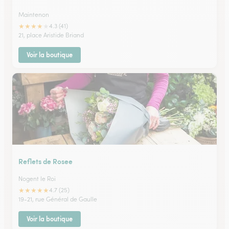
Maintenon
★
★
★
★
★
4.3 (41)
21, place Aristide Briand
Voir la boutique
Reflets de Rosee
Nogent le Roi
★
★
★
★
★
4.7 (25)
19-21, rue Général de Gaulle
Voir la boutique