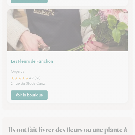
Les Fleurs de Fanchon
Orgerus
★
★
★
★
★
4.7 (51)
2, rue du Stade Cuaz
Voir la boutique
Ils ont fait livrer des fleurs ou une plante à