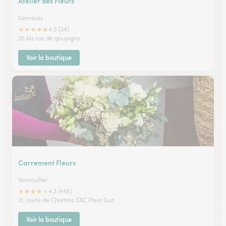
Atelier des Fleurs
Gambais
★
★
★
★
★
4.5 (24)
25 bis rue de goupigny
Voir la boutique
Carrement Fleurs
Vernouillet
★
★
★
★
★
4.3 (445)
31, route de Chartres ZAC Plein Sud
Voir la boutique