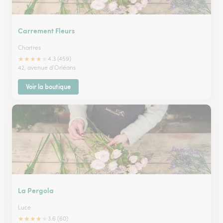
Carrement Fleurs
Chartres
★
★
★
★
★
4.3 (459)
42, avenue d'Orléans
Voir la boutique
La Pergola
Luce
★
★
★
★
★
3.6 (60)