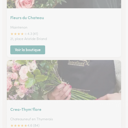
Fleurs du Chateau
Maintenon
★
★
★
★
★
4.3 (41)
21, place Aristide Briand
Voir la boutique
Crea-Thym’flore
Chateauneuf en Thymerais
★
★
★
★
★
4.6 (84)