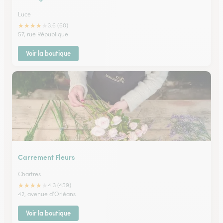
Luce
★
★
★
★
★
3.6 (60)
57, rue République
Voir la boutique
Carrement Fleurs
Chartres
★
★
★
★
★
4.3 (459)
42, avenue d'Orléans
Voir la boutique