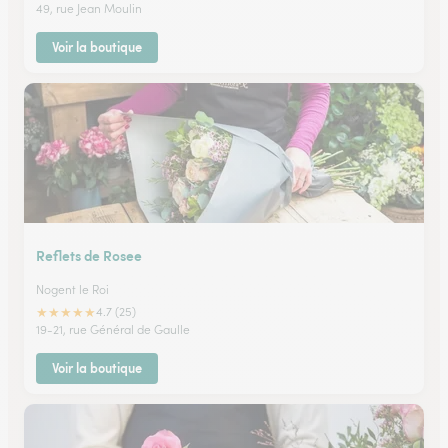
49, rue Jean Moulin
Voir la boutique
Reflets de Rosee
Nogent le Roi
★
★
★
★
★
4.7 (25)
19-21, rue Général de Gaulle
Voir la boutique