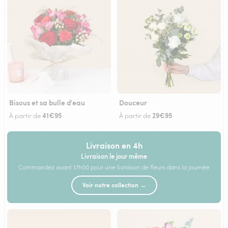
Bisous et sa bulle d'eau
Douceur
41€95
29€95
À partir de
À partir de
Livraison en 4h
Livraison le jour même
Commandez avant 17h00 pour une livraison de fleurs dans la journée
Voir notre collection →