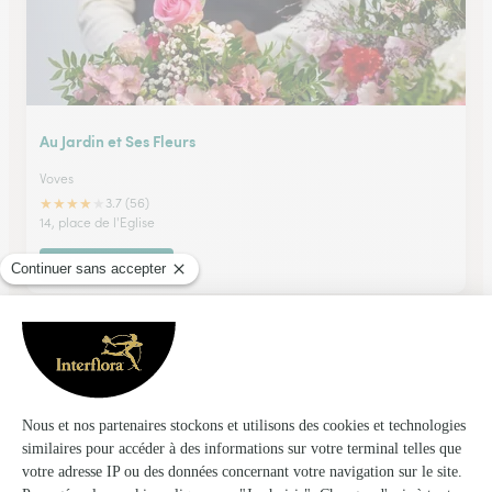
Au Jardin et Ses Fleurs
Voves
★
★
★
★
★
3.7 (56)
14, place de l'Eglise
Voir la boutique