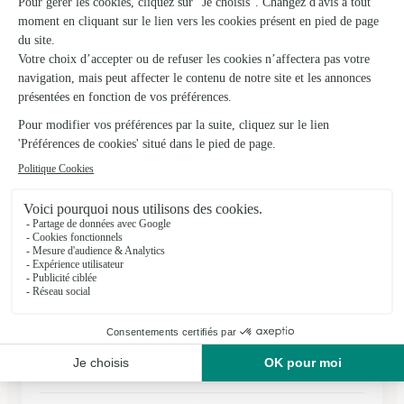
Carrement Fleurs
Vernouillet
★
★
★
★
★
4.3 (445)
31, route de Chartres ZAC Plein Sud
Voir la boutique
Ils ont fait livrer des fleurs ou une plante à
Boisgasson
★
★
★
★
★
Interflora
Interflora est un site sérieux et fiable Merci pour la qualité de
vos services