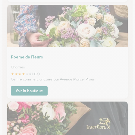
Poeme de Fleurs
Chartres
★
★
★
★
★
4.1 (14)
Centre commercial Carrefour Avenue Marcel Proust
Voir la boutique