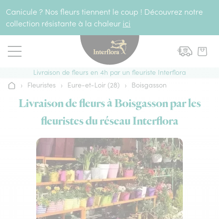
Aller au contenu
Canicule ? Nos fleurs tiennent le coup ! Découvrez notre
collection résistante à la chaleur
ici
Livraison de fleurs en 4h par un fleuriste Interflora
›
Fleuristes
›
Eure-et-Loir (28)
›
Boisgasson
Accueil
Livraison de fleurs à Boisgasson par les
fleuristes du réseau Interflora