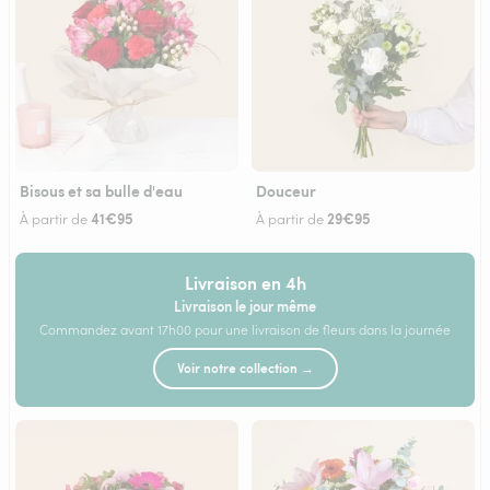
Bisous et sa bulle d'eau
Douceur
41€95
29€95
À partir de
À partir de
Livraison en 4h
Livraison le jour même
Commandez avant 17h00 pour une livraison de fleurs dans la journée
Voir notre collection →