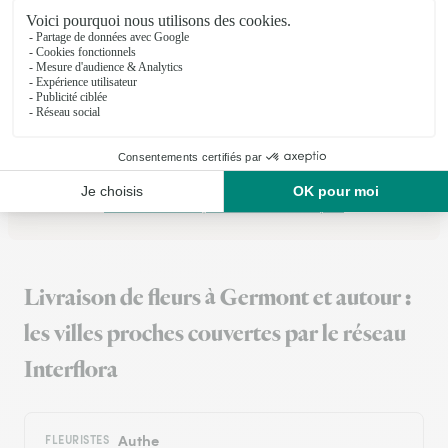
Un bouquet et du chocolat pour la St Val
Commandé le 09-02-26, je suis bien livré le 13-02-26 comme
convenu. Bouquet parfait et boite de chocolat bien présentée,
avec la carte et le texte. Très satisfait.
16/02/2026
Trustpilot
Échantillon d'avis clients fourni via Trustpilot.
Voir tous
les avis de la marque Interflora sur Trustpilot
Livraison de fleurs à Germont et autour :
les villes proches couvertes par le réseau
Interflora
Authe
FLEURISTES