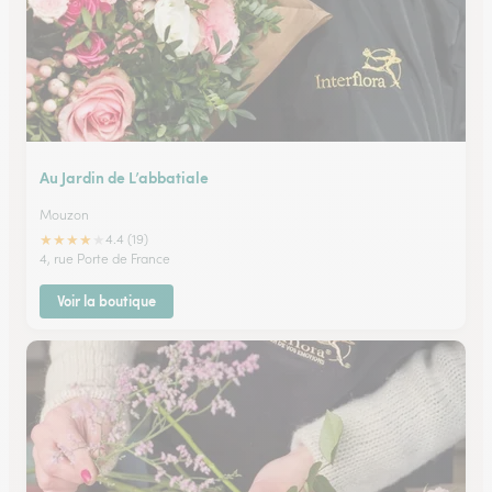
Au Jardin de L’abbatiale
Mouzon
★
★
★
★
★
4.4 (19)
4, rue Porte de France
Voir la boutique