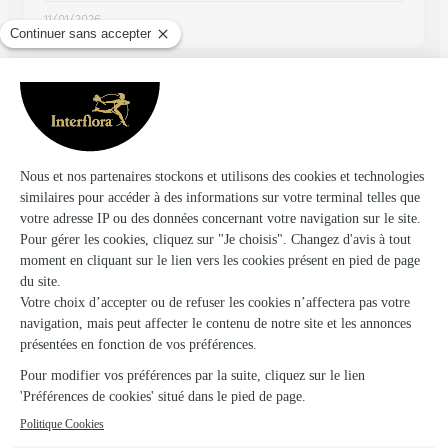
11/01/2026
★
★
★
★
★
Simple et efficace
Simple, efficace
02/05/2026
★
★
★
★
★
Service efficace et rapide
Service efficace et rapide. Les fleurs livrées étaient
magnifiques.
07/05/2026
★
★
★
★
★