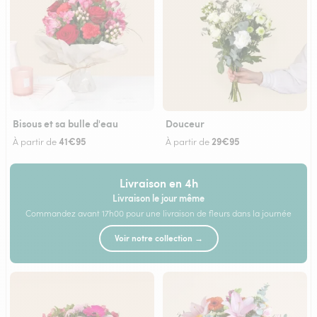
Bisous et sa bulle d'eau
Douceur
41€95
29€95
À partir de
À partir de
Livraison en 4h
Livraison le jour même
Commandez avant 17h00 pour une livraison de fleurs dans la journée
Voir notre collection →