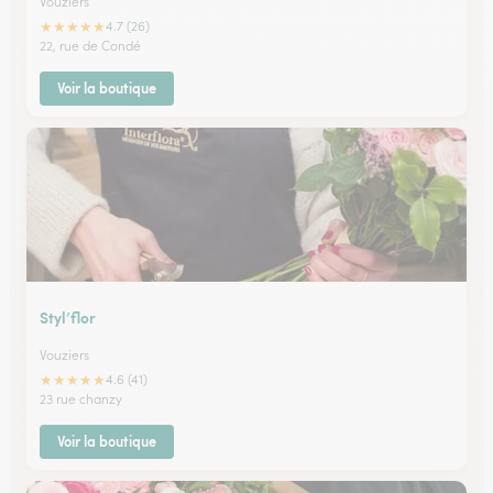
Vouziers
★
★
★
★
★
4.7 (26)
22, rue de Condé
Voir la boutique
Styl’flor
Vouziers
★
★
★
★
★
4.6 (41)
23 rue chanzy
Voir la boutique