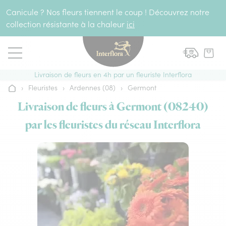
Aller au contenu
Canicule ? Nos fleurs tiennent le coup ! Découvrez notre
collection résistante à la chaleur
ici
Livraison de fleurs en 4h par un fleuriste Interflora
›
Fleuristes
›
Ardennes (08)
›
Germont
Accueil
Livraison de fleurs à Germont (08240)
par les fleuristes du réseau Interflora