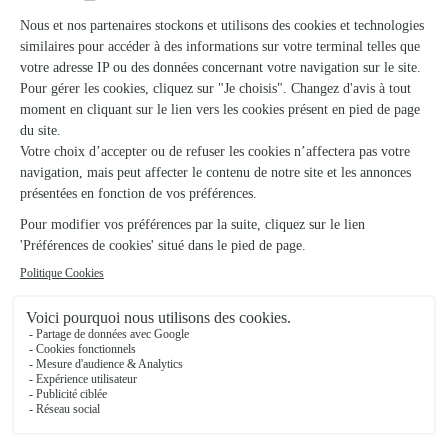
Commande passée la veille pour le lendemain Plante en
rupture, appel du fleuriste, bon échange pour idées et conseil
de remplacement : très bon choix Livraison dans le créneau
horaire Nickel
01/06/2026
★
★
★
★
★
Hâte que ma grand mère reçoit le bouquet
Hâte que ma grand mère reçoit le bouquet
28/02/2026
Trustpilot
Échantillon d'avis clients fourni via Trustpilot.
Voir tous
les avis de la marque Interflora sur Trustpilot
Livraison de fleurs à Mouron et autour :