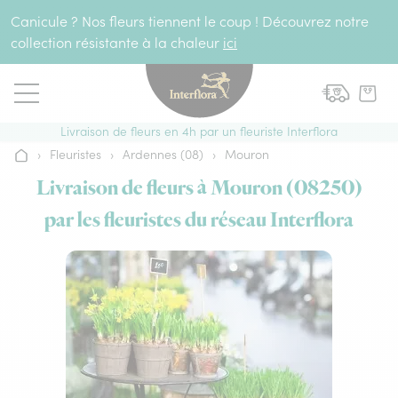
Aller au contenu
Canicule ? Nos fleurs tiennent le coup ! Découvrez notre
collection résistante à la chaleur
ici
Livraison de fleurs en 4h par un fleuriste Interflora
›
Fleuristes
›
Ardennes (08)
›
Mouron
Accueil
Livraison de fleurs à Mouron (08250)
par les fleuristes du réseau Interflora