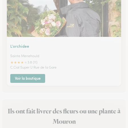
L’orchidee
Sainte Menehould
★
★
★
★
★
3.8 (11)
C.Cial Super U Rue de la Gare
Voir la boutique
Ils ont fait livrer des fleurs ou une plante à
Mouron