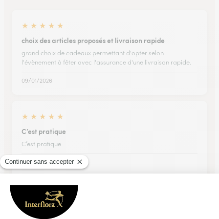
★
★
★
★
★
choix des articles proposés et livraison rapide
grand choix de cadeaux permettant d'opter selon
l'évènement à fêter avec l'assurance d'une livraison rapide.
09/01/2026
★
★
★
★
★
C’est pratique
C’est pratique
21/04/2026
★
★
★
★
★
Très bien