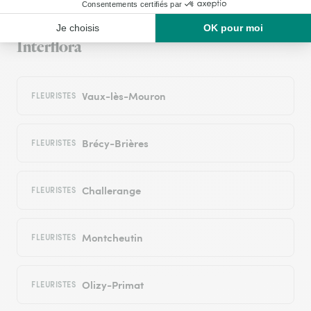
les villes proches couvertes par le réseau
Interflora
Vaux-lès-Mouron
FLEURISTES
Brécy-Brières
FLEURISTES
Challerange
FLEURISTES
Montcheutin
FLEURISTES
Olizy-Primat
FLEURISTES