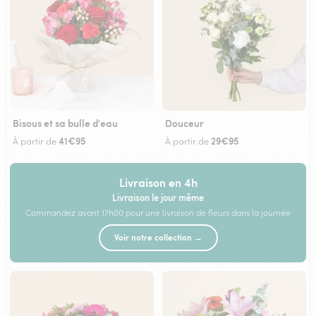
Bisous et sa bulle d'eau
Douceur
41€95
29€95
À partir de
À partir de
Livraison en 4h
Livraison le jour même
Commandez avant 17h00 pour une livraison de fleurs dans la journée
Voir notre collection →