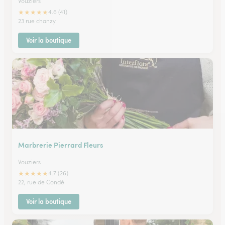
Vouziers
★
★
★
★
★
4.6 (41)
23 rue chanzy
Voir la boutique
Marbrerie Pierrard Fleurs
Vouziers
★
★
★
★
★
4.7 (26)
22, rue de Condé
Voir la boutique