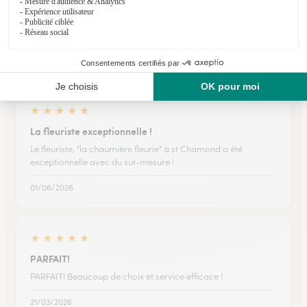
Très pratique quand on est très éloigné.
Très pratique quand on est très éloigné.
26/05/2026
★
★
★
★
★
La fleuriste exceptionnelle !
Le fleuriste, "la chaumière fleurie" à st Chamond a été
exceptionnelle avec du sur-mesure !
01/06/2026
★
★
★
★
★
PARFAIT!
PARFAIT! Beaucoup de choix et service efficace !
21/03/2026