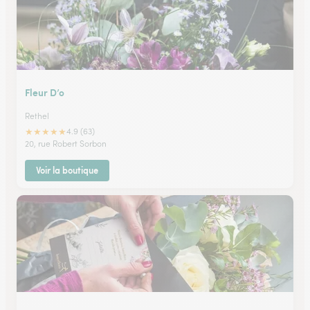
Fleur D’o
Rethel
★
★
★
★
★
4.9 (63)
20, rue Robert Sorbon
Voir la boutique