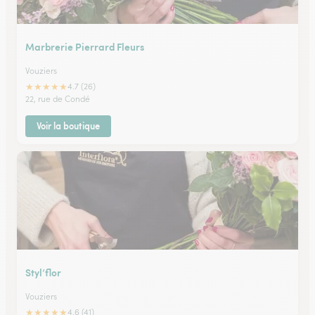
Marbrerie Pierrard Fleurs
Vouziers
★
★
★
★
★
4.7 (26)
22, rue de Condé
Voir la boutique
Styl’flor
Vouziers
★
★
★
★
★
4.6 (41)