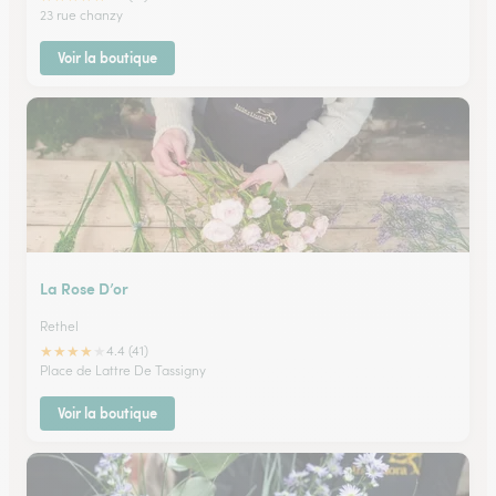
23 rue chanzy
Voir la boutique
La Rose D’or
Rethel
★
★
★
★
★
4.4 (41)
Place de Lattre De Tassigny
Voir la boutique