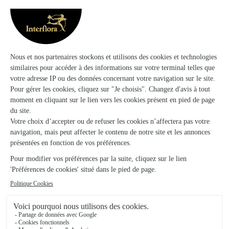
Ils ont fait livrer des fleurs ou une plante à
Vaux-Champagne
★
★
★
★
★
J’ai recommandé un gros bouquet pour le…
J’ai recommandé un gros bouquet pour le décès de ma tante,
j’habite à Montpellier dans le 34, et l’enterrement se faisait
Cimetière de la Biolle dans le 73. Mon cousin m’a dit que le
bouquet et le mot était magnifique..…
25/04/2026
★
★
★
★
★