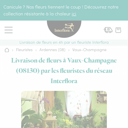
Aller au contenu
Canicule ? Nos fleurs tiennent le coup ! Découvrez notre
collection résistante à la chaleur
ici
Livraison de fleurs en 4h par un fleuriste Interflora
›
Fleuristes
›
Ardennes (08)
›
Vaux-Champagne
Accueil
Livraison de fleurs à Vaux-Champagne
(08130) par les fleuristes du réseau
Interflora