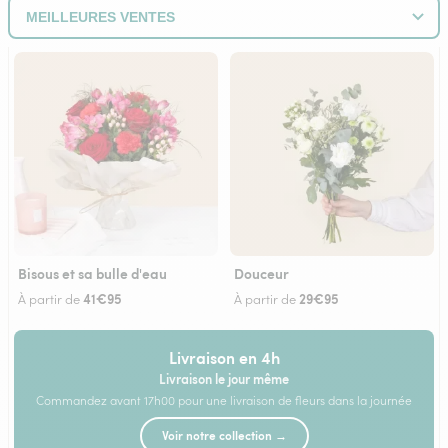
Bisous et sa bulle d'eau
Douceur
41€95
29€95
À partir de
À partir de
Livraison en 4h
Livraison le jour même
Commandez avant 17h00 pour une livraison de fleurs dans la journée
Voir notre collection →