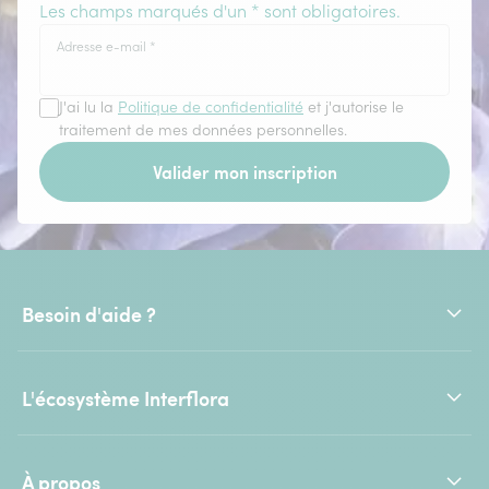
Les champs marqués d'un * sont obligatoires.
Adresse e-mail
*
J'ai lu la
Politique de confidentialité
et j'autorise le
traitement de mes données personnelles.
Valider mon inscription
Besoin d'aide ?
L'écosystème Interflora
À propos