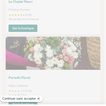
Le Chalet Fleuri
Chateau Porcien
★
★
★
★
★
4.6 (18)
39 rue de la sommevue
Voir la boutique
Paradis Floral
Signy L'abbaye
★
★
★
★
★
3.9 (14)
17, rue de Thin
Voir la boutique