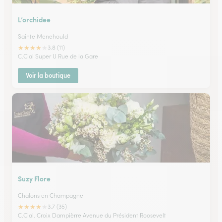
L’orchidee
Sainte Menehould
★
★
★
★
★
3.8 (11)
C.Cial Super U Rue de la Gare
Voir la boutique
Suzy Flore
Chalons en Champagne
★
★
★
★
★
3.7 (35)
C.Cial. Croix Dampièrre Avenue du Président Roosevelt