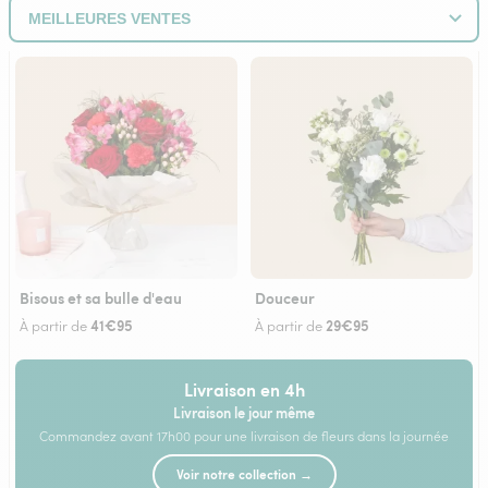
Bisous et sa bulle d'eau
Douceur
41€95
29€95
À partir de
À partir de
Livraison en 4h
Livraison le jour même
Commandez avant 17h00 pour une livraison de fleurs dans la journée
Voir notre collection →