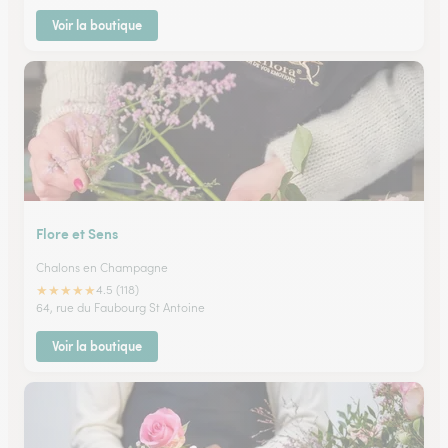
Voir la boutique
Flore et Sens
Chalons en Champagne
★
★
★
★
★
4.5 (118)
64, rue du Faubourg St Antoine
Voir la boutique