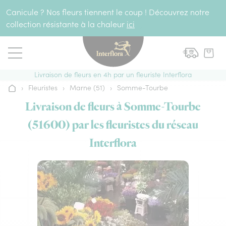
Aller au contenu
Canicule ? Nos fleurs tiennent le coup ! Découvrez notre
collection résistante à la chaleur
ici
Livraison de fleurs en 4h par un fleuriste Interflora
›
Fleuristes
›
Marne (51)
›
Somme-Tourbe
Accueil
Livraison de fleurs à Somme-Tourbe
(51600) par les fleuristes du réseau
Interflora