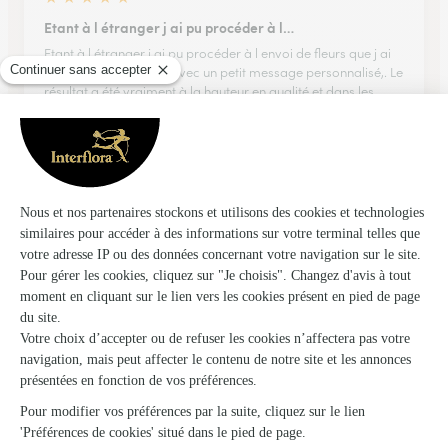
Etant à l étranger j ai pu procéder à l…
Etant à l étranger j ai pu procéder à l envoi de fleurs que j ai
pu choisir moi même avec un petit message personnalisé,. Le
résultat a été vraiment à la hauteur en qualité et dans les
délais choisis...…
16/03/2026
★
★
★
★
★
Très rapide,je recommande.
Très rapide,je recommande.
05/01/2026
★
★
★
★
★
Les bouquets sont magnifiques et la…
Les bouquets sont magnifiques et la livraison et Top.