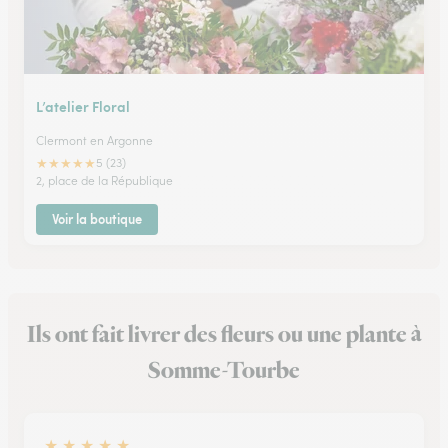
L’atelier Floral
Clermont en Argonne
★
★
★
★
★
5 (23)
2, place de la République
Voir la boutique
Ils ont fait livrer des fleurs ou une plante à
Somme-Tourbe
★
★
★
★
★