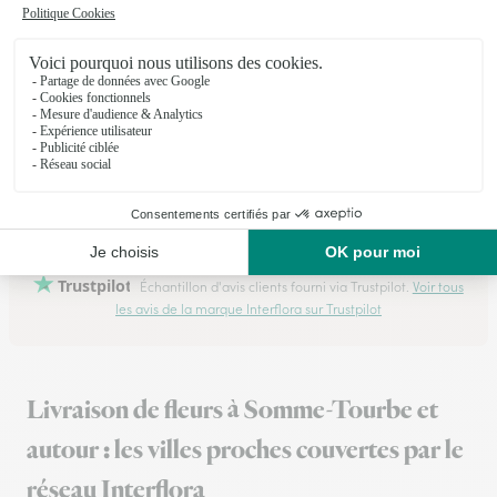
03/03/2026
★
★
★
★
★
Rapide et facile
Achat Rapide simple et intuitif
02/06/2026
Trustpilot
Échantillon d'avis clients fourni via Trustpilot.
Voir tous
les avis de la marque Interflora sur Trustpilot
Livraison de fleurs à Somme-Tourbe et
autour : les villes proches couvertes par le
réseau Interflora