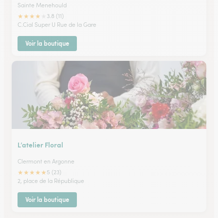
Sainte Menehould
★
★
★
★
★
3.8 (11)
C.Cial Super U Rue de la Gare
Voir la boutique
L’atelier Floral
Clermont en Argonne
★
★
★
★
★
5 (23)
2, place de la République
Voir la boutique