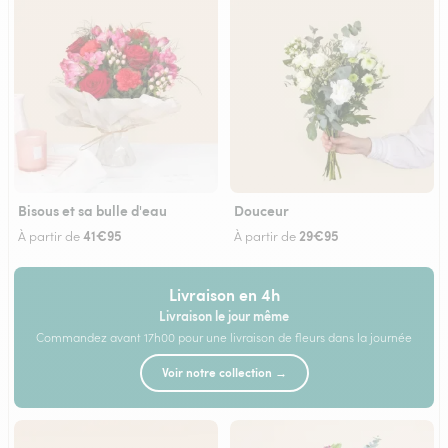
Bisous et sa bulle d'eau
Douceur
41€95
29€95
À partir de
À partir de
Livraison en 4h
Livraison le jour même
Commandez avant 17h00 pour une livraison de fleurs dans la journée
Voir notre collection →