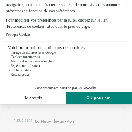
Trustpilot
Échantillon d'avis clients fourni via Trustpilot.
Voir tous
les avis de la marque Interflora sur Trustpilot
Livraison de fleurs à Maffrécourt et
autour : les villes proches couvertes par le
réseau Interflora
Dommartin-sous-Hans
FLEURISTES
Braux-Sainte-Cohière
FLEURISTES
La Neuville-au-Pont
FLEURISTES