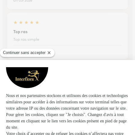
07/03/2026
★
★
★
★
★
Top ras
Top ras simple
23/03/2026
★
★
★
★
★
Parfait
Parfait ! La fleuriste m’a contactée en amont afin de faire le
point sur le bouquet. J’ai vraiment apprécié que le message
accompagnant le bouquet soit retranscrit de manière
manuscrite ! Ça change des messages imprimés ! Mon amie
était…
11/07/2026