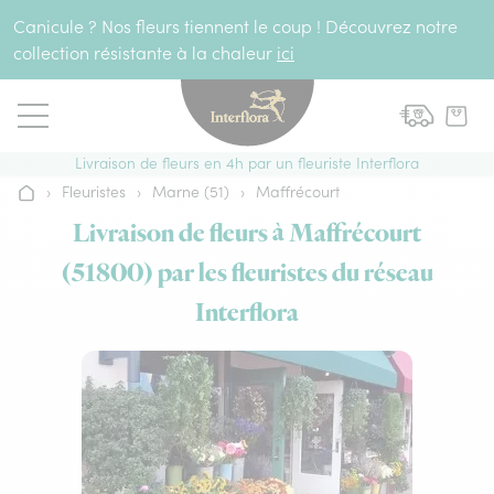
Aller au contenu
Canicule ? Nos fleurs tiennent le coup ! Découvrez notre
collection résistante à la chaleur
ici
Livraison de fleurs en 4h par un fleuriste Interflora
›
Fleuristes
›
Marne (51)
›
Maffrécourt
Accueil
Livraison de fleurs à Maffrécourt
(51800) par les fleuristes du réseau
Interflora