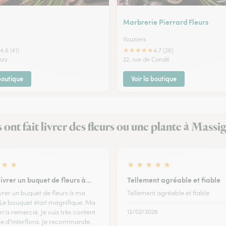
Marbrerie Pierrard Fleurs
Vouziers
★
★
★
★
★
4.6 (41)
4.7 (26)
nzy
22, rue de Condé
 boutique
Voir la boutique
s ont fait livrer des fleurs ou une plante à Massi
★
★
★
★
★
★
★
t livrer un buquet de fleurs à…
Tellement agréable et fiable
 livrer un buquet de fleurs à ma
Tellement agréable et fiable
 Le bouquet était magnifique. Ma
'a remercié. Je suis très content
12/02/2026
ce d'Interflora. Je recommande.