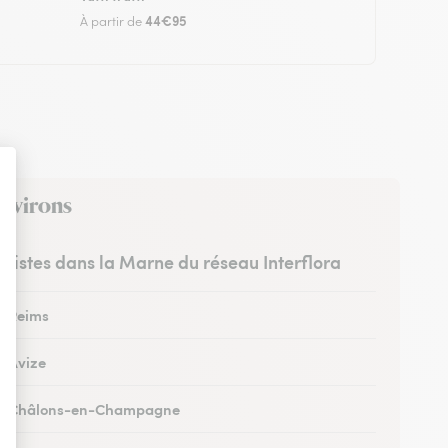
44€95
À partir de
environs
euristes dans la Marne du réseau Interflora
 à Reims
à Avize
s à Châlons-en-Champagne