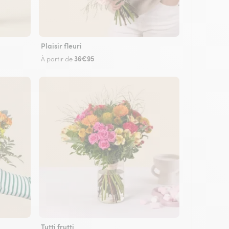
Plaisir fleuri
36€95
À partir de
Tutti frutti