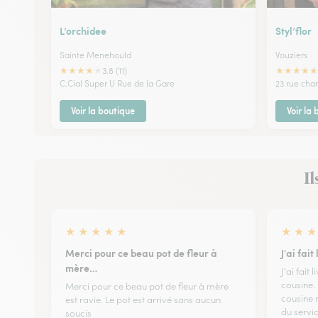
L’orchidee
Styl’flor
Sainte Menehould
Vouziers
★
★
★
★
★
★
★
★
★
★
3.8 (11)
C.Cial Super U Rue de la Gare
23 rue cha
Voir la boutique
Voir la
Il
★
★
★
★
★
★
★
★
Merci pour ce beau pot de fleur à
J'ai fai
mère…
J'ai fait
cousine.
Merci pour ce beau pot de fleur à mère
cousine m
est ravie. Le pot est arrivé sans aucun
du servi
soucis