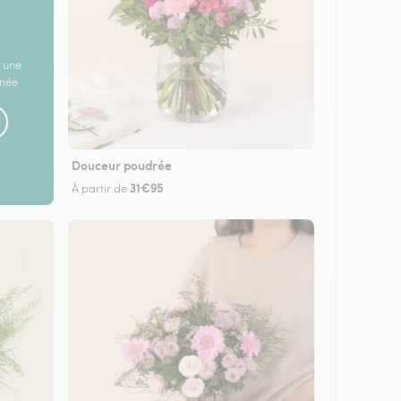
 une
rnée
Douceur poudrée
31€95
À partir de