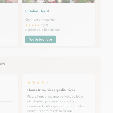
L’atelier Floral
Clermont en Argonne
★
★
★
★
★
5 (23)
2, place de la République
Voir la boutique
ges
★
★
★
★
★
Fleurs françaises qualitatives
Fleurs françaises qualitatives, belles et
résistantes qui correspondent à la
commande. Manque de choix pour les
créneaux horaires de livraison