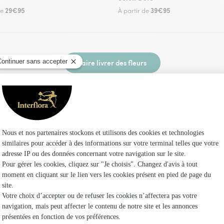
29€95
39€95
de
À partir de
Faire livrer des fleurs
 un fleuriste Interflora à Massiges et dans ses 
Les fl
Fleuristes
Fleuristes 
Fleuriste