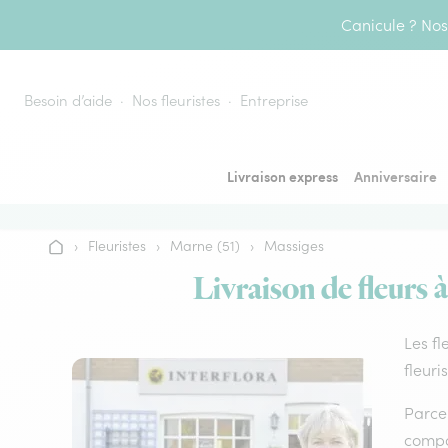
Aller au contenu
Canicule ? Nos 
Besoin d’aide
Nos fleuristes
Entreprise
Livraison express
Anniversaire
›
Fleuristes
›
Marne (51)
›
Massiges
Accueil
Livraison de fleurs 
Les fl
fleuri
Parce 
compos