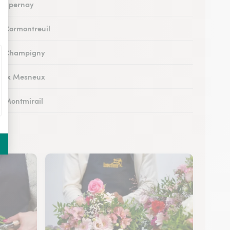
 à Épernay
 à Cormontreuil
 à Champigny
 aux Mesneux
 à Montmirail
 à Dormans
à Vitry-le-François