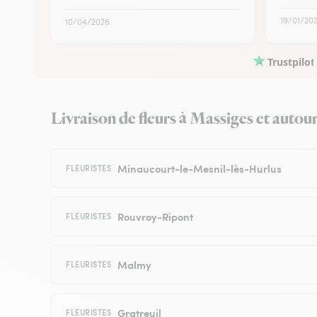
19/01/20
10/04/2026
Trustpilot
Livraison de fleurs à Massiges et autour 
Minaucourt-le-Mesnil-lès-Hurlus
FLEURISTES
Rouvroy-Ripont
FLEURISTES
Malmy
FLEURISTES
Gratreuil
FLEURISTES