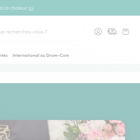
 à la chaleur
ici
cher
ntes
International ou Drom-Com