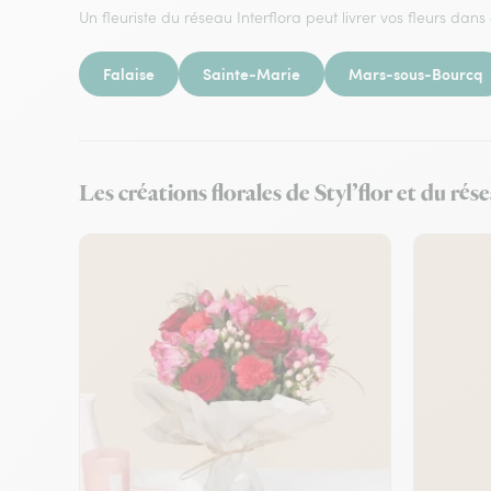
Un fleuriste du réseau Interflora peut livrer vos fleurs dans 
Falaise
Sainte-Marie
Mars-sous-Bourcq
Les créations florales de Styl’flor et du rés