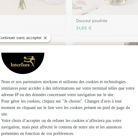
Douceur poudrée
31,95 €
t son vase offert
Plaisir fleuri