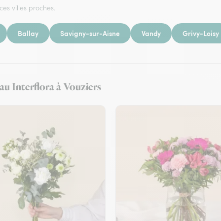
ces villes proches.
Ballay
Savigny-sur-Aisne
Vandy
Grivy-Loisy
eau Interflora à Vouziers