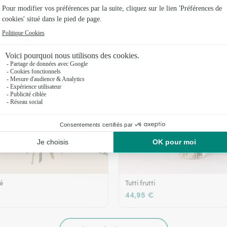
36,95 €
té
Tutti frutti
44,95 €