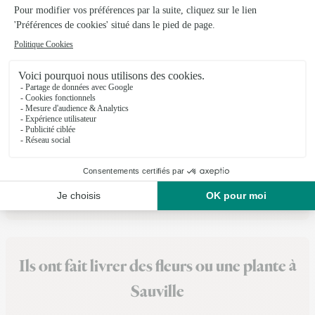
Martine Fleurs
Carignan
★
★
★
★
★
4.5 (25)
28, rue Maria Visseaux
Voir la boutique
Ils ont fait livrer des fleurs ou une plante à
Sauville