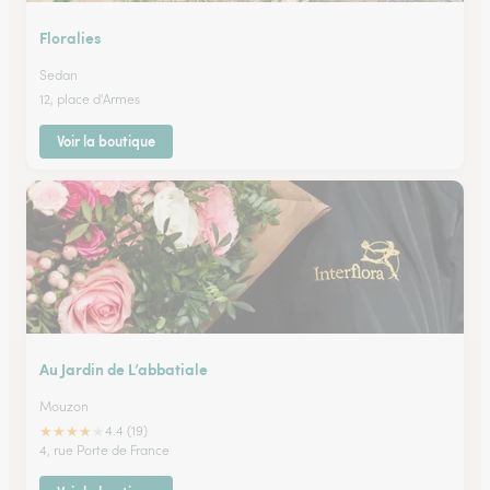
Floralies
Sedan
12, place d'Armes
Voir la boutique
Au Jardin de L’abbatiale
Mouzon
★
★
★
★
★
4.4 (19)
4, rue Porte de France