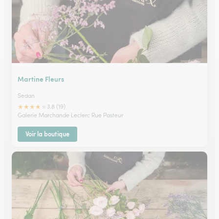
Martine Fleurs
Sedan
★
★
★
★
★
3.8 (19)
Galerie Marchande Leclerc Rue Pasteur
Voir la boutique