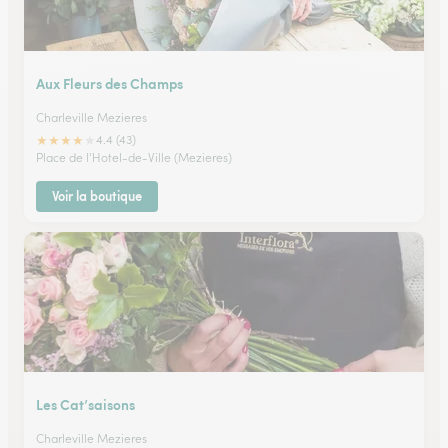
Aux Fleurs des Champs
Charleville Mezieres
★
★
★
★
★
4.4 (43)
Place de l'Hotel-de-Ville (Mezieres)
Voir la boutique
Les Cat’saisons
Charleville Mezieres