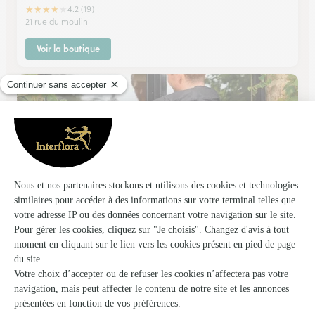
★
★
★
★
★
4.2 (19)
21 rue du moulin
Voir la boutique
Posta
Carignan
★
★
★
★
★
4.8 (27)
37, rue Maria-Visseaux
Voir la boutique