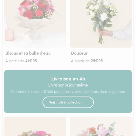
Bisous et sa bulle d'eau
Douceur
41€95
29€95
À partir de
À partir de
Livraison en 4h
Livraison le jour même
Commandez avant 17h00 pour une livraison de fleurs dans la journée
Voir notre collection →