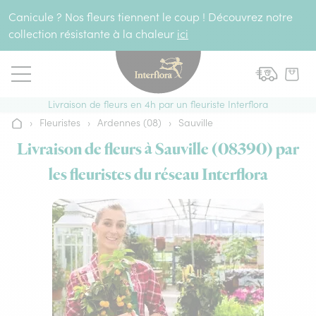
Aller au contenu
Canicule ? Nos fleurs tiennent le coup ! Découvrez notre
collection résistante à la chaleur
ici
Livraison de fleurs en 4h par un fleuriste Interflora
›
Fleuristes
›
Ardennes (08)
›
Sauville
Accueil
Livraison de fleurs à Sauville (08390) par
les fleuristes du réseau Interflora