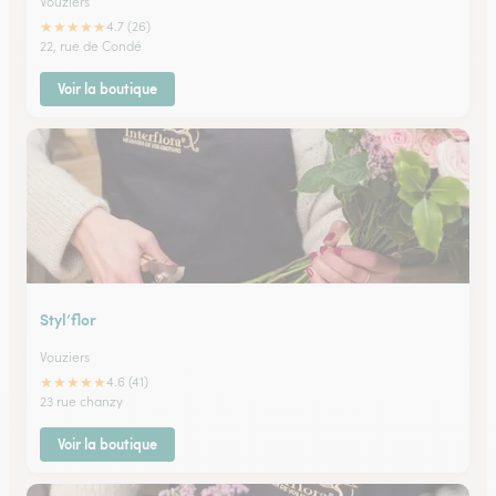
Vouziers
★
★
★
★
★
4.7 (26)
22, rue de Condé
Voir la boutique
Styl’flor
Vouziers
★
★
★
★
★
4.6 (41)
23 rue chanzy
Voir la boutique