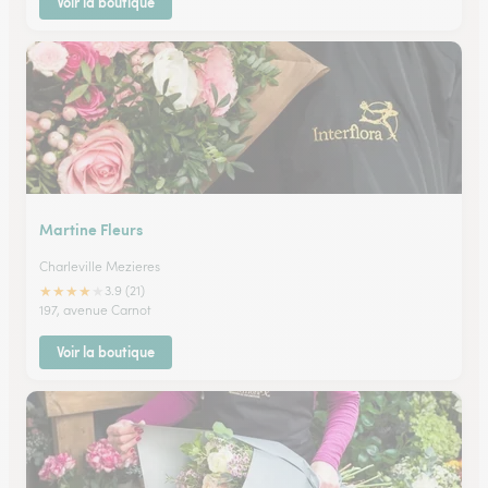
Voir la boutique
Martine Fleurs
Charleville Mezieres
★
★
★
★
★
3.9 (21)
197, avenue Carnot
Voir la boutique