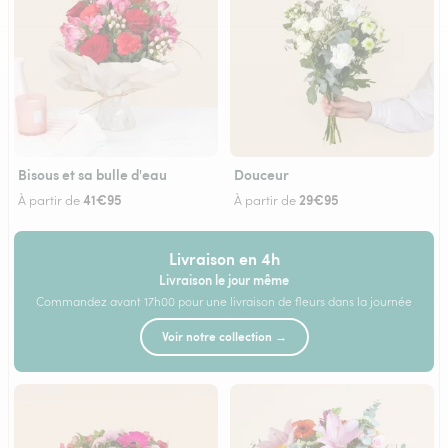
Bisous et sa bulle d'eau
Douceur
41€95
29€95
À partir de
À partir de
Livraison en 4h
Livraison le jour même
Commandez avant 17h00 pour une livraison de fleurs dans la journée
Voir notre collection →