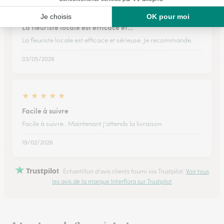
★
★
★
★
★
La fleuriste locale est efficace et…
La fleuriste locale est efficace et sérieuse. Je recommande.
03/05/2026
★
★
★
★
★
Facile à suivre
Facile à suivre . Maintenant j'attends la livraison
19/02/2026
Trustpilot
Échantillon d'avis clients fourni via Trustpilot.
Voir tous
les avis de la marque Interflora sur Trustpilot