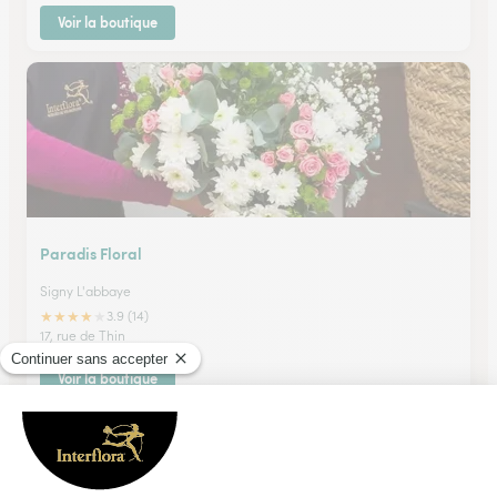
Voir la boutique
Paradis Floral
Signy L'abbaye
★
★
★
★
★
3.9 (14)
17, rue de Thin
Voir la boutique