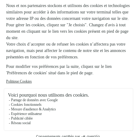
Ils ont fait livrer des fleurs ou une plante à
Attigny
★
★
★
★
★
Rapide et clair
Rapide et clair
09/05/2026
★
★
★
★
★
Effet de surprise pour le destinataire…
Effet de surprise pour le destinataire ! Livrée rapidement!
Mission accomplie 😊
02/03/2026