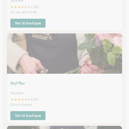
Vouziers
★
★
★
★
★
4.7 (26)
22, rue de Condé
Voir la boutique
Styl’flor
Vouziers
★
★
★
★
★
4.6 (41)
23 rue chanzy
Voir la boutique