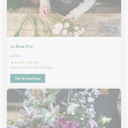
La Rose D’or
Rethel
★
★
★
★
★
4.4 (41)
Place de Lattre De Tassigny
Voir la boutique