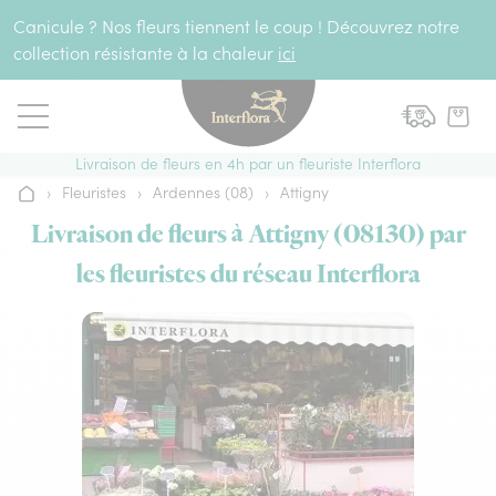
Aller au contenu
Canicule ? Nos fleurs tiennent le coup ! Découvrez notre
collection résistante à la chaleur
ici
Livraison de fleurs en 4h par un fleuriste Interflora
›
Fleuristes
›
Ardennes (08)
›
Attigny
Accueil
Livraison de fleurs à Attigny (08130) par
les fleuristes du réseau Interflora