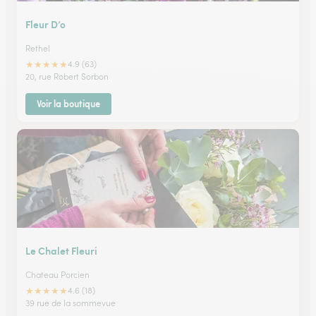
Fleur D’o
Rethel
★
★
★
★
★
4.9 (63)
20, rue Robert Sorbon
Voir la boutique
Le Chalet Fleuri
Chateau Porcien
★
★
★
★
★
4.6 (18)
39 rue de la sommevue